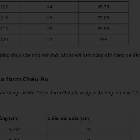
-105
44
65-75
-110
45
75-85
-115
46
85-95
-120
47
95+
ường chọn size nhỏ hơn một bậc so với nam cùng cân nặng để đả
eo form Châu Âu
vóc dáng cao lớn. So với form Châu Á, vòng eo thường lớn hơn 2-3
ông (cm)
Chiều dài quần (cm)
92-97
45