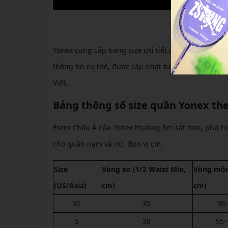
Bảng size quần
Yonex cung cấp bảng size chi tiết dựa trên các tiê
thông tin cụ thể, được cập nhật từ các nguồn chí
Việt.
Bảng thông số size quần Yonex th
Form Châu Á của Yonex thường ôm sát hơn, phù hợp
cho quần nam và nữ, đơn vị cm.
Size
Vòng eo (1/2 Waist Min,
Vòng môn
(US/Asia)
cm)
cm)
XS
35
90
S
38
95-