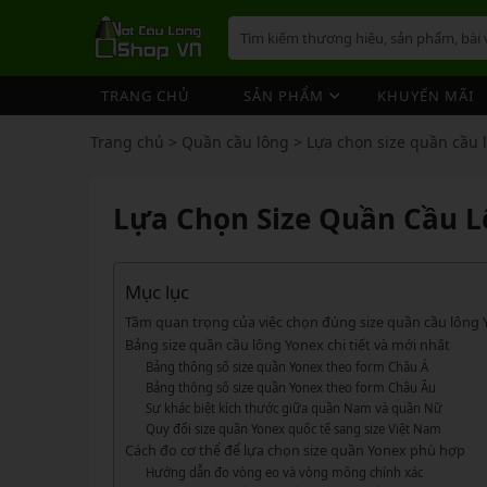
TRANG CHỦ
SẢN PHẨM
KHUYẾN MÃI
VỢT CẦU LÔNG
GIÀY 
ÁO CẦ
QUẦN 
TÚI/B
CƯỚC 
PHỤ K
NÓN
Trang chủ
>
Quần cầu lông
>
Lựa chọn size quần cầu 
VỢT 
VỢT CẦU LÔNG
GIÀY CẦU LÔNG
GIÀY CẦU LÔNG
GIÀY 
ÁO CẦ
QUẦN 
TÚI/B
CUỐN 
TÚI/B
VỢT 
Vợt Cầu Lông Yonex
Giày Cầu Lông Yonex
Lựa Chọn Size Quần Cầu 
ÁO CẦU LÔNG
GIÀY 
ÁO CẦ
QUẦN 
TÚI/B
ỐNG C
BÓNG 
Vợt Cầu Lông Victor
Giày Cầu Lông Mizuno
VỢT 
QUẦN CẦU LÔNG
GIÀY 
ÁO CẦ
QUẦN 
TÚI/B
VỚ CẦ
Vợt Cầu Lông Lining
Giày Cầu Lông Lining
VỢT 
Vợt Cầu Lông Mizuno
Giày Cầu Lông Victor
Mục lục
TÚI / BALO CẦU LÔNG
GIÀY 
ÁO CẦ
QUẦN
TÚI/B
Vợt Cầu Lông Hundred
Giày Cầu Lông Hundred
Tầm quan trọng của việc chọn đúng size quần cầu lông
VỢT 
PHỤ KIỆN CẦU LÔNG
GIÀY 
TÚI/B
Bảng size quần cầu lông Yonex chi tiết và mới nhất
Xem thêm
Xem thêm
Bảng thông số size quần Yonex theo form Châu Á
MÁY ĐAN
GIÀY 
TÚI/B
PHỤ KIỆN CẦU LÔNG
VỢT PICKLEBALL
VỢT 
Bảng thông số size quần Yonex theo form Châu Âu
VỢT PICKLEBALL
GIÀY 
Sự khác biệt kích thước giữa quần Nam và quần Nữ
Cước Cầu Lông
Vợt Pickleball Joola
VỢT 
Quy đổi size quần Yonex quốc tế sang size Việt Nam
Ống Cầu Lông
Vợt Pickleball Sypik
PHỤ KIỆN PICKLE BALL
GIÀY 
Cách đo cơ thể để lựa chọn size quần Yonex phù hợp
VỢT 
Cuốn Cán Cầu Lông
Vợt Pickleball Lining
Hướng dẫn đo vòng eo và vòng mông chính xác