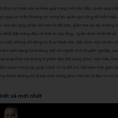
t định sự thoải mái và hiệu quả trong mỗi trận đấu. Quần quá chậ
ng nguy cơ chấn thương cơ, trong khi quần quá rộng dễ tuột hoặc
ục vừa vặn giúp phân tán mồ hôi tốt hơn, giảm ma sát da và tăng s
ệu Nhật Bản hàng đầu về thiết bị cầu lông – quần được thiết kế với
iệu suất. Không chỉ dừng lại ở sự thoải mái, việc chọn size chuẩn c
iũ làm biến dạng form dáng. Đối với người chơi chuyên nghiệp, siz
hay drop shot mà không bị phân tâm bởi trang phục. Hơn nữa, tro
m quan trọng này giúp tránh rủi ro đổi trả, tiết kiệm thời gian và
lông Yonex không chỉ là lựa chọn trang phục mà còn là đầu tư cho s
tiết và mới nhất