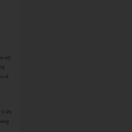
ần nữ
ưng
ảo cả
 S=29-
 hàng