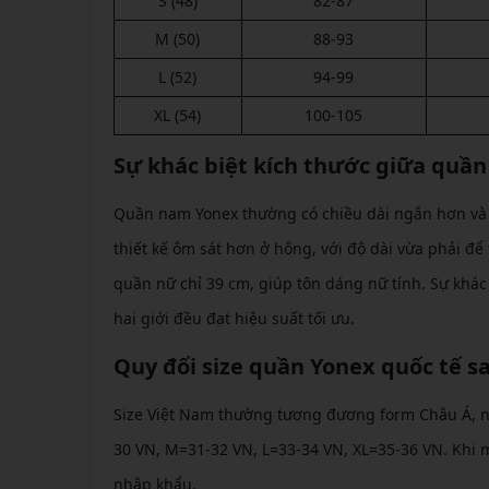
S (48)
82-87
M (50)
88-93
L (52)
94-99
XL (54)
100-105
Sự khác biệt kích thước giữa quầ
Quần nam Yonex thường có chiều dài ngắn hơn và 
thiết kế ôm sát hơn ở hông, với độ dài vừa phải để
quần nữ chỉ 39 cm, giúp tôn dáng nữ tính. Sự khác
hai giới đều đạt hiệu suất tối ưu.
Quy đổi size quần Yonex quốc tế s
Size Việt Nam thường tương đương form Châu Á, như
30 VN, M=31-32 VN, L=33-34 VN, XL=35-36 VN. Khi 
nhập khẩu.