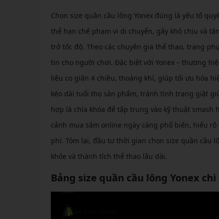
Chọn size quần cầu lông Yonex đúng là yếu tố quyế
thể hạn chế phạm vi di chuyển, gây khó chịu và tă
trở tốc độ. Theo các chuyên gia thể thao, trang ph
tin cho người chơi. Đặc biệt với Yonex – thương hi
liệu co giãn 4 chiều, thoáng khí, giúp tối ưu hóa h
kéo dài tuổi thọ sản phẩm, tránh tình trạng giặt g
hợp là chìa khóa để tập trung vào kỹ thuật smash 
cảnh mua sắm online ngày càng phổ biến, hiểu rõ tầ
phí. Tóm lại, đầu tư thời gian chọn size quần cầu 
khỏe và thành tích thể thao lâu dài.
Bảng size quần cầu lông Yonex chi 