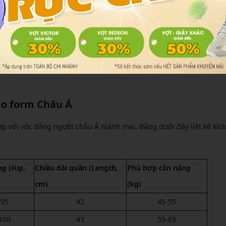
 cầu lông Yonex chi tiết và mới nhất
u chuẩn quốc tế, giúp người dùng dễ dàng đối chiếu. Dưới đây là c
nh hãng năm 2025, tập trung vào form Châu Á phổ biến nhất cho n
eo form Châu Á
 với vóc dáng người châu Á mảnh mai. Bảng dưới đây liệt kê kíc
g (Hip,
Chiều dài quần (Length,
Phù hợp cân nặng
cm)
(kg)
-95
42
45-55
100
43
55-65