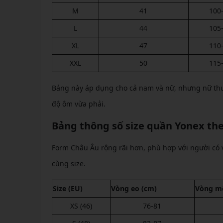
M
41
100
L
44
105
XL
47
110
XXL
50
115
Bảng này áp dụng cho cả nam và nữ, nhưng nữ th
độ ôm vừa phải.
Bảng thông số size quần Yonex th
Form Châu Âu rộng rãi hơn, phù hợp với người có 
cùng size.
Size (EU)
Vòng eo (cm)
Vòng m
XS (46)
76-81