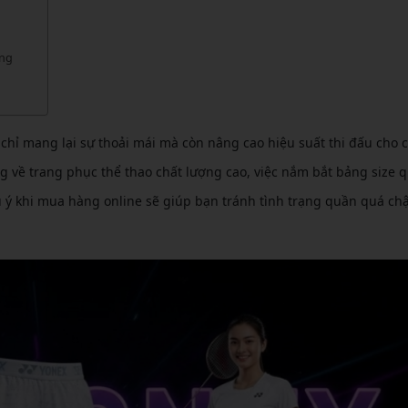
CẦU LÔNG KUMPOO
CẦU LÔNG REDSON
CẦU LÔNG KAWASAKI
CẦU LÔNG 3RD
ặng
CẦU LÔNG FELET
CẦU LÔNG APAVI
CẦU LÔNG APAVI
CẦU LÔNG DAS X
hỉ mang lại sự thoải mái mà còn nâng cao hiệu suất thi đấu cho c
CẦU LÔNG FLEET
ng về trang phục thể thao chất lượng cao, việc nắm bắt bảng size 
ưu ý khi mua hàng online sẽ giúp bạn tránh tình trạng quần quá ch
CẦU LÔNG FLEX POWER
CẦU LÔNG FORZA