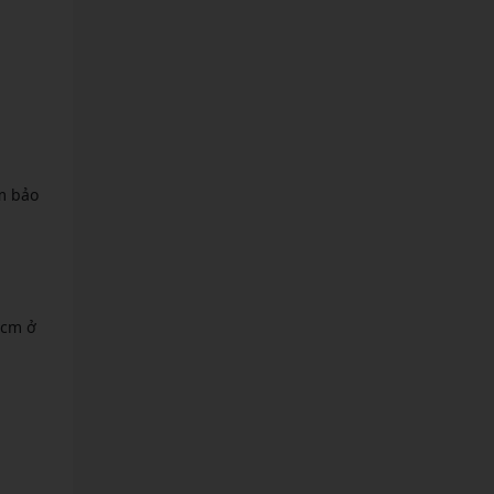
m bảo
 cm ở