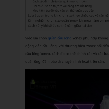
GIÀY 
Cách xác định chiều dài quần mong muốn
Vớ Cầu Lông
Vợt Pickleball Kamito
VỢT 
Đối chiếu số đo thực tế với bảng size của hãng
GIÀY 
Vợt Pickleball Dưới 1tr
Mẹo kiểm tra độ vừa vặn khi thử quần trực tiếp
VỢT 
Lưu ý quan trọng khi chọn size theo chiều cao và cân n
Xem thêm
GIÀY 
Kinh nghiệm chọn size quần Yonex khi mua hàng online
VỢT 
Cách xử lý khi số đo cơ thể nằm giữa hai size
GIÀY 
VỢT 
Việc lựa chọn
quần cầu lông
Yonex phù hợp không c
VỢT 
động viên cầu lông. Với thương hiệu Yonex nổi tiế
cầu lông Yonex, cách đo cơ thể chính xác và các l
VỢT 
quá rộng, đảm bảo di chuyển linh hoạt trên sân.
VỢT 