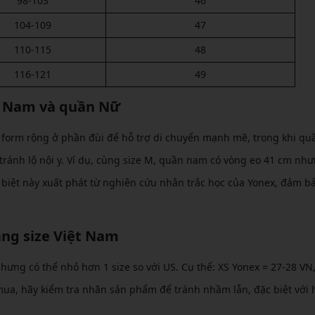
98-103
46
104-109
47
110-115
48
116-121
49
n Nam và quần Nữ
form rộng ở phần đùi để hỗ trợ di chuyển mạnh mẽ, trong khi qu
 tránh lộ nội y. Ví dụ, cùng size M, quần nam có vòng eo 41 cm nh
 biệt này xuất phát từ nghiên cứu nhân trắc học của Yonex, đảm b
ang size Việt Nam
ng có thể nhỏ hơn 1 size so với US. Cụ thể: XS Yonex = 27-28 VN,
mua, hãy kiểm tra nhãn sản phẩm để tránh nhầm lẫn, đặc biệt với