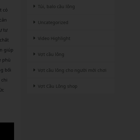
Túi, balo cầu lông
t có
 cản
Uncategorized
ự tự
Video Highlight
 chất
òn giúp
Vợt cầu lông
e phù
ng bối
Vợt cầu lông cho người mới chơi
 chi
Vợt Cầu Lông shop
ức