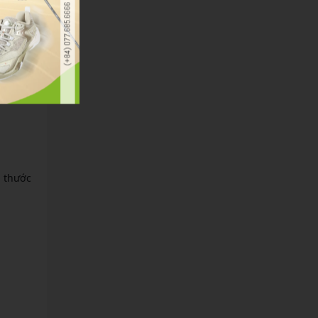
ác
gười
h thước