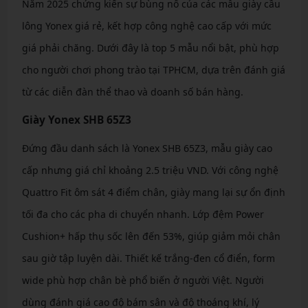
Năm 2025 chứng kiến sự bùng nổ của các mẫu giày cầu
lông Yonex giá rẻ, kết hợp công nghệ cao cấp với mức
giá phải chăng. Dưới đây là top 5 mẫu nổi bật, phù hợp
cho người chơi phong trào tại TPHCM, dựa trên đánh giá
từ các diễn đàn thể thao và doanh số bán hàng.
Giày Yonex SHB 65Z3
Đứng đầu danh sách là Yonex SHB 65Z3, mẫu giày cao
cấp nhưng giá chỉ khoảng 2.5 triệu VND. Với công nghệ
Quattro Fit ôm sát 4 điểm chân, giày mang lại sự ổn định
tối đa cho các pha di chuyển nhanh. Lớp đệm Power
Cushion+ hấp thụ sốc lên đến 53%, giúp giảm mỏi chân
sau giờ tập luyện dài. Thiết kế trắng-đen cổ điển, form
wide phù hợp chân bè phổ biến ở người Việt. Người
dùng đánh giá cao độ bám sân và độ thoáng khí, lý