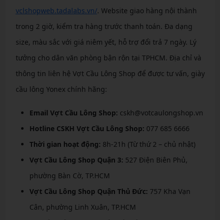
vclshopweb.tadalabs.vn/
. Website giao hàng nội thành
trong 2 giờ, kiểm tra hàng trước thanh toán. Đa dạng
size, màu sắc với giá niêm yết, hỗ trợ đổi trả 7 ngày. Lý
tưởng cho dân văn phòng bận rộn tại TPHCM. Địa chỉ và
thông tin liên hệ Vợt Cầu Lông Shop để được tư vấn, giày
cầu lông Yonex chính hãng:
Email Vợt Cầu Lông Shop:
cskh@votcaulongshop.vn
Hotline CSKH Vợt Cầu Lông Shop:
077 685 6666
Thời gian hoạt động:
8h-21h (Từ thứ 2 – chủ nhật)
Vợt Cầu Lông Shop Quận 3:
527 Điện Biên Phủ,
phường Bàn Cờ, TP.HCM
Vợt Cầu Lông Shop Quận Thủ Đức:
757 Kha Vạn
Cân, phường Linh Xuân, TP.HCM