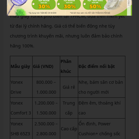
Dưới đây là bảng giá cập nhật tháng 11/2025 cho các
mẫu giày Yonex phổ biến tại TPHCM, dựa trên niêm yết
từ đại lý chính hãng. Giá có thể biến động nhẹ tùy
chương trình khuyến mãi, nhưng luôn đảm bảo chính
hãng 100%.
Phân
Mẫu giày
Giá (VND)
Đặc điểm nổi bật
khúc
Yonex
800.000 –
Nhẹ, bám sân cơ bản
Giá rẻ
Drive
1.000.000
cho người mới
Yonex
1.200.000 –
Trung
Đệm êm, thoáng khí
Comfort 3
1.500.000
cấp
cao
Yonex
2.500.000 –
Ổn định, Power
Cao cấp
SHB 65Z3
2.800.000
Cushion+ chống sốc