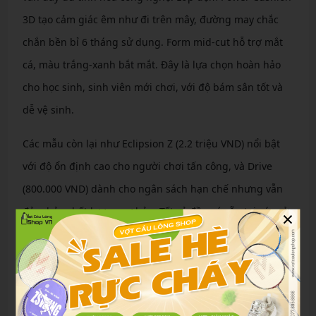
3D tạo cảm giác êm như đi trên mây, đường may chắc
chắn bền bỉ 6 tháng sử dụng. Form mid-cut hỗ trợ mắt
cá, màu trắng-xanh bắt mắt. Đây là lựa chọn hoàn hảo
cho học sinh, sinh viên mới chơi, với độ bám sân tốt và
dễ vệ sinh.
Các mẫu còn lại như Eclipsion Z (2.2 triệu VND) nổi bật
với độ ổn định cao cho người chơi tấn công, và Drive
(800.000 VND) dành cho ngân sách hạn chế nhưng vẫn
×
đảm bảo chất lượng cơ bản. Tất cả đều có sẵn tại các cửa
hàng TPHCM, giúp bạn dễ dàng thử và chọn size phù
hợp.
Bảng giá giày cầu lông Yonex chính hãng mới
nhất