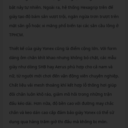
bật nảy tự nhiên. Ngoài ra, hệ thống Hexagrip trên đế
giày tạo độ bám sân vượt trội, ngăn ngừa trơn trượt trên
mặt sân gỗ hoặc xi măng phổ biến tại các sân cầu lông ở
TPHCM.
Thiết kế của giày Yonex cũng là điểm cộng lớn. Với form
dáng ôm chân khít khao nhưng không bó chặt, các mẫu
giày như dòng SHB hay Aerus phù hợp cho cả nam và
nữ, từ người mới chơi đến vận động viên chuyên nghiệp.
Chất liệu vải mesh thoáng khí kết hợp lỗ thông hơi giúp
đôi chân luôn khô ráo, giảm mồ hôi trong những trận
đấu kéo dài. Hơn nữa, độ bền cao với đường may chắc
chắn và keo dán cao cấp đảm bảo giày Yonex có thể sử
dụng qua hàng trăm giờ thi đấu mà không bị mòn.