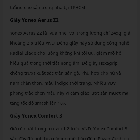
tưởng cho sân trong nhà tại TPHCM.
Giày Yonex Aerus Z2
Yonex Aerus Z2 là “vua nhẹ” với trọng lượng chỉ 245g, giá
khoảng 2.8 triệu VND. Dòng giày này sử dụng công nghệ
Radial Blade cho luồng không khí tối ưu, giảm mồ hôi
hiệu quả trong thời tiết nóng ẩm. Đế giày Hexagrip
chống trượt xuất sắc trên sân gỗ. Phù hợp cho nữ và
nam chân thon, màu indigo thời trang. Nhiều VĐV
phong trào chọn mẫu này vì cảm giác lướt sân mượt mà,
tăng tốc độ smash lên 10%.
Giày Yonex Comfort 3
Giá rẻ nhất trong top với 1.2 triệu VND, Yonex Comfort 3
vẫn đầy đủ tinh hoa công nghệ. Lớp đệm Power Cushion