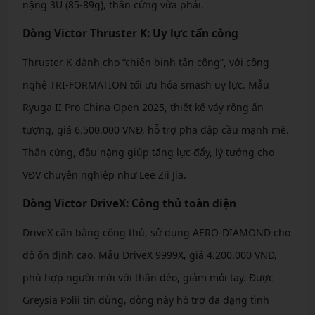
nặng 3U (85-89g), thân cứng vừa phải.
Dòng Victor Thruster K: Uy lực tấn công
Thruster K dành cho “chiến binh tấn công”, với công
nghệ TRI-FORMATION tối ưu hóa smash uy lực. Mẫu
Ryuga II Pro China Open 2025, thiết kế vảy rồng ấn
tượng, giá 6.500.000 VNĐ, hỗ trợ pha đập cầu mạnh mẽ.
Thân cứng, đầu nặng giúp tăng lực đẩy, lý tưởng cho
VĐV chuyên nghiệp như Lee Zii Jia.
Dòng Victor DriveX: Công thủ toàn diện
DriveX cân bằng công thủ, sử dụng AERO-DIAMOND cho
độ ổn định cao. Mẫu DriveX 9999X, giá 4.200.000 VNĐ,
phù hợp người mới với thân dẻo, giảm mỏi tay. Được
Greysia Polii tin dùng, dòng này hỗ trợ đa dạng tình