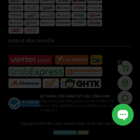
ĐƠN VỊ VẬN CHUYỂN
0
HỆ THỐNG CỬA HÀNG VỢT CẦU LÔNG SHOP
Giấy chứng nhận đăng ký kinh doanh 41Y8003247
do Cục Cảnh sát ĐKQL cư trú và DLQG về dân cư. Cấp ngày
11/08/2017
Copyright © 2019 Bản quyền website thuộc về Vợt Cầu Lông Shop.