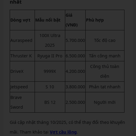
nhất
Giá
Dòng vợt
Mẫu nổi bật
Phù hợp
(VNĐ)
100X Ultra
Auraspeed
5.700.000
Tốc độ cao
2025
Thruster K
Ryuga II Pro
6.500.000
Tấn công mạnh
Công thủ toàn
DriveX
9999X
4.200.000
diện
Jetspeed
S 10
3.800.000
Phản tạt nhanh
Brave
BS 12
2.500.000
Người mới
Sword
Giá cập nhật tháng 10/2025, có thể thay đổi theo khuyến
mãi. Tham khảo tại
Vợt cầu lông
.