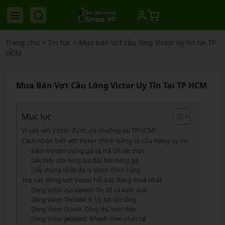
Trang chủ
>
Tin tức
>
Mua bán vợt cầu lông Victor uy tín tại TP
HCM
Mua Bán Vợt Cầu Lông Victor Uy Tín Tại TP HCM
Mục lục
Vì sao vợt Victor được ưa chuộng tại TPHCM?
Cách nhận biết vợt Victor chính hãng và cửa hàng uy tín
Kiểm tra tem chống giả và mã QR xác thực
Dấu hiệu cửa hàng lừa đảo bán hàng giả
Giấy chứng nhận đại lý Victor chính hãng
Top các dòng vợt Victor nổi bật đáng mua nhất
Dòng Victor Auraspeed: Tốc độ và kiểm soát
Dòng Victor Thruster K: Uy lực tấn công
Dòng Victor DriveX: Công thủ toàn diện
Dòng Victor Jetspeed: Nhanh nhẹn phản tạt