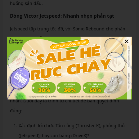
huống sân đấu.
Dòng Victor Jetspeed: Nhanh nhẹn phản tạt
Jetspeed tập trung tốc độ, với Sonic-Rebound cho phản
×
ứng nhanh. Mẫu Jetspeed S 10, giá 3.800.000 VNĐ, thân
dẻo giúp bắt lưới dễ dàng. Lý tưởng cho đôi nam như
Goh V Shem, mang lại sự linh hoạt trên sân.
Bí quyết chọn vợt Victor phù hợp lối chơi của
bạn
Chọn vợt Victor không chỉ dựa vào giá mà còn lối chơi cá
nhân. Dưới đây là trình tự chi tiết để bạn quyết định
đúng:
Xác định lối chơi: Tấn công (Thruster K), phòng thủ
(Jetspeed), hay cân bằng (DriveX)?