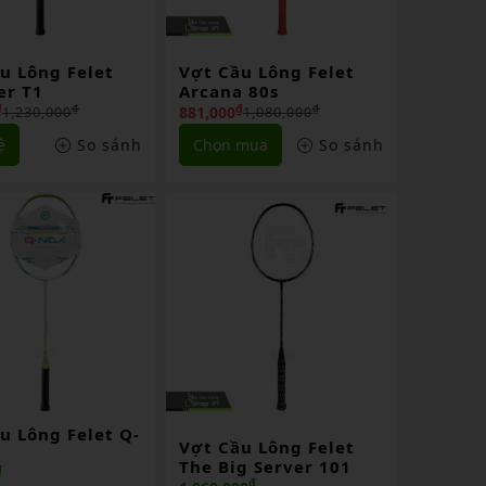
u Lông Felet
Vợt Cầu Lông Felet
er T1
Arcana 80s
₫
₫
₫
₫
881,000
1,230,000
1,080,000
ệ
So sánh
Chọn mua
So sánh
u Lông Felet Q-
Vợt Cầu Lông Felet
The Big Server 101
₫
₫