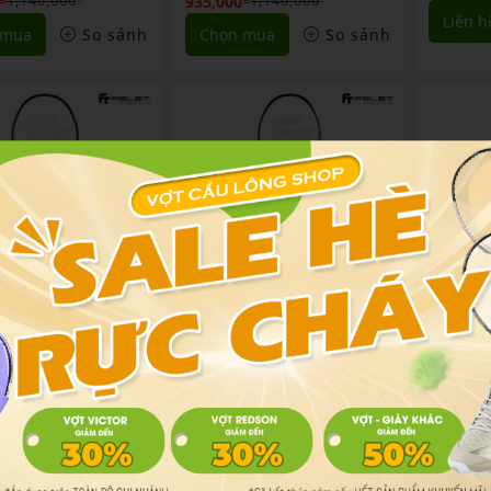
935,000
1,140,000
1,140,000
Liên h
 mua
So sánh
Chọn mua
So sánh
ầu Lông Felet
Vợt Cầu Lông Felet
Vợt Cầ
ssor 002
Sport Force
Electr
₫
₫
00
1,260,000
1,100,00
hệ
So sánh
Liên hệ
So sánh
Liên h