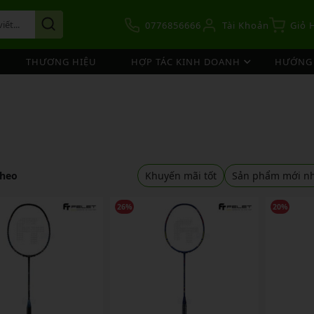
0776856666
Tài Khoản
Giỏ 
THƯƠNG HIỆU
HỢP TÁC KINH DOANH
HƯỚNG 
CẦU LÔNG YONEX
U LÔNG YONEX
CẦU LÔNG YONEX
ALO YONEX
CẦU LÔNG
IỆN MÁY ĐAN
BẢNG CHIẾT KHẤU ĐẠI LÝ
CẦU LÔNG YONEX
VỢT CẦU LÔNG IXE
ÁO CẦU LÔNG
QUẦN CẦU LÔNG
CẦU LÔNG LINING
U LÔNG LINING
CẦU LÔNG LINING
ALO LINING
CÁN CẦU LÔNG
ALO PICKLEBALL
NHƯỢNG QUYỀN VỢT CẦU LÔNG SH
CẦU LÔNG VICTOR
VỢT CẦU LÔNG KAMITO
Áo Cầu Lông Yonex
Quần Cầu Lông Yon
CẦU LÔNG VICTOR
U LÔNG HUNDRED
CẦU LÔNG VICTOR
ALO VICTOR
ẦU LÔNG
PICKLEBALL
Áo Cầu Lông Lining
Quần Cầu Lông Lin
CẦU LÔNG LINING
VỢT CẦU LÔNG KAWASAKI
CẦU LÔNG MIZUNO
U LÔNG FLYPOWER
CẦU LÔNG KID
ALO HUNDRED
U LÔNG
Áo Cầu Lông Hundred
Quần Cầu Lông Ku
theo
Khuyến mãi tốt
Sản phẩm mới nh
CẦU LÔNG MIZUNO
VỢT CẦU LÔNG KLINT
Áo Cầu Lông Kid
Quần Cầu Lông Vic
CẦU LÔNG HUNDRED
U LÔNG KID
 CẦU LÔNG KUMPOO
ALO MIZUNO
Áo Cầu Lông Flypower
Quần Cầu Lông Kid
26%
20%
CẦU LÔNG HUNDRED
VỢT CẦU LÔNG KUMPOO
CẦU LÔNG APACS
ALO APAVI
CẦU LÔNG XP
ALO KAMITO
GIÀY PICKLEBALL
PHỤ KIỆN PICKL
CẦU LÔNG APACS
VỢT CẦU LÔNG PROKENNEX
CẦU LÔNG LEFUS
Giày Asics
Bóng Pickleball
CẦU LÔNG FELET
VỢT CẦU LÔNG REVILO
Túi/balo Pickleball
CẦU LÔNG WIKA
CẦU LÔNG FLYPOWER
VỢT CẦU LÔNG TENWAY