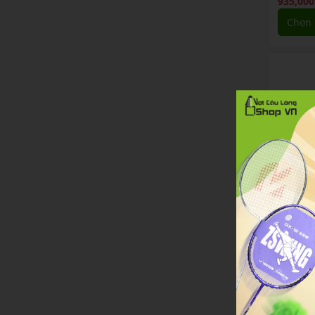
935,000
Chọn
Vợt C
Aggre
1,140,0
Liên 