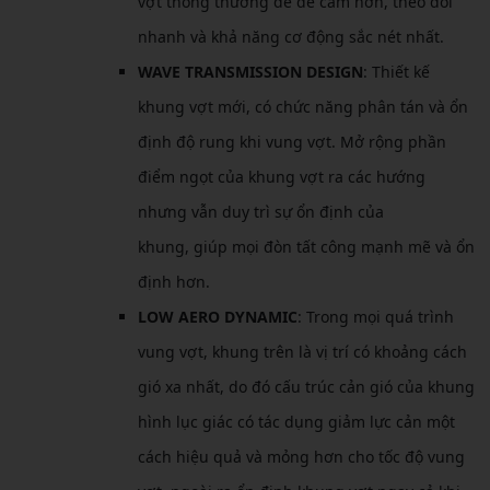
vợt thông thường để dễ cầm hơn, theo dõi
nhanh và khả năng cơ động sắc nét nhất.
WAVE TRANSMISSION DESIGN
: Thiết kế
khung vợt mới, có chức năng phân tán và ổn
định độ rung khi vung vợt. Mở rộng phần
điểm ngọt của khung vợt ra các hướng
nhưng vẫn duy trì sự ổn định của
khung, giúp mọi đòn tất công mạnh mẽ và ổn
định hơn.
LOW AERO DYNAMIC
: Trong mọi quá trình
vung vợt, khung trên là vị trí có khoảng cách
gió xa nhất, do đó cấu trúc cản gió của khung
hình lục giác có tác dụng giảm lực cản một
cách hiệu quả và mỏng hơn cho tốc độ vung