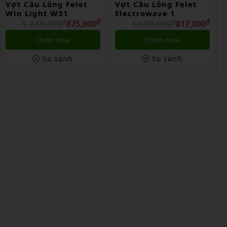
Vợt Cầu Lông Felet
Vợt Cầu Lông Felet
Electrowave 1
Thunder T1
₫
₫
₫
₫
1,100,000
817,000
1,230,000
985,000
Chọn mua
Liên hệ
So sánh
So sánh