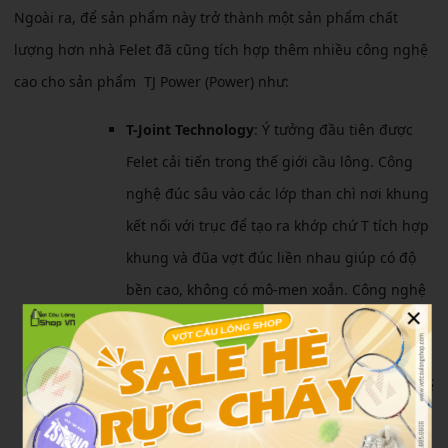
Ngoài ra, để sản phẩm này trở thành một sản phẩm chất
lượng hơn nhà Felet đã cũng tích hợp thêm nhiều công nghệ
cao cho sản phẩm TJ Power (Power) như:
T-Joint Technology
: Ý tưởng đầu tiên được
Felet cải tiến trong thế giới cầu lông. Công
nghệ đúc sâu vào các lớp than chì nơi khung
kết nối với trục để tạo ra khớp chứ T tích hợp
khung và đũa vợt đúc liền nhau giúp có độ
bền cao, không có mô-men xoắn. Công nghệ
×
giúp hỗ trợ giảm xoắn vợt sau khi thực hiện
một pha cầu.
HIGH SPEED FRAME
: Khung hình hộp thiết kế
để bỏ qua các lực cản của gió, giúp tốc độ