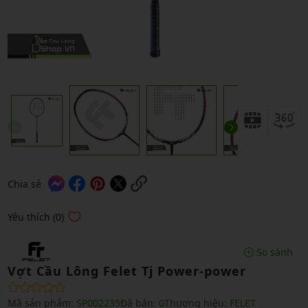
Chia sẻ
Yêu thích (0)
So sánh
Vợt Cầu Lông Felet Tj Power-power
Mã sản phẩm:
SP002235
Đã bán:
0
Thương hiệu:
FELET