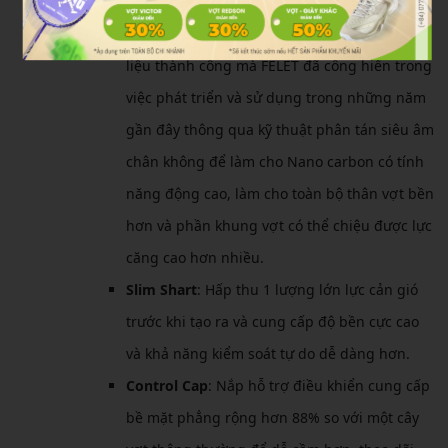
vợt di chuyển tăng đến tối đa.
Nano Booster Tube
: Là một trong những vật
liệu thành công mà FELET đã công hiến trong
việc phát triển và sử dụng trong những năm
gần đây thông qua kỹ thuật phân tán siêu âm
chân không để làm cho Nano carbon có tính
năng động cao, làm cho toàn bộ thân vợt bền
hơn và phần khung vợt có thể chiệu được lực
căng cao hơn nhiều.
Slim Shart
: Hấp thu 1 lượng lớn lực cản gió
trước khi tạo ra và cung cấp độ bền cực cao
và khả năng kiểm soát tự do dễ dàng hơn.
Control Cap
: Nắp hỗ trợ điều khiển cung cấp
bề mặt phẳng rộng hơn 88% so với một cây