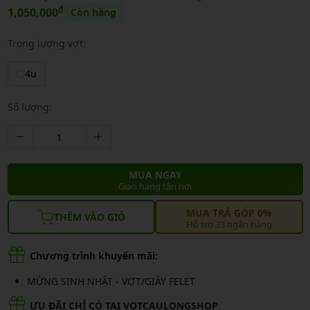
₫
1,050,000
Còn hàng
Trọng lượng vợt:
4u
Số lượng:
MUA NGAY
Giao hàng tận nơi
MUA TRẢ GÓP 0%
THÊM VÀO GIỎ
Hỗ trợ 33 ngân hàng
Chương trình khuyến mãi:
MỪNG SINH NHẬT - VỢT/GIÀY FELET
ƯU ĐÃI CHỈ CÓ TẠI VOTCAULONGSHOP