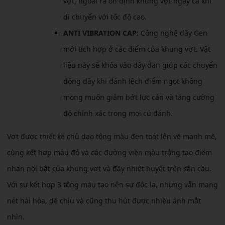
vợt, ngoài ra ổn định khung vợt ngay cả khi
di chuyển với tốc độ cao.
ANTI VIBRATION CAP
: Công nghệ dãy Gen
mới tích hợp ở các điểm của khung vợt. Vật
liệu này sẽ khóa vào dây đan giúp các chuyển
động dây khi đánh lệch điểm ngọt không
mong muốn giảm bớt lực cản và tăng cường
độ chính xác trong mọi cú đánh.
Vợt được thiết kế chủ dạo tông màu đen toát lên vẽ mạnh mẽ,
cùng kết hợp màu đỏ và các đường viền màu trắng tạo điểm
nhấn nổi bật của khung vợt và đầy nhiệt huyết trên sân cầu.
Với sự kết hợp 3 tông màu tạo nên sự độc lạ, nhưng vẫn mang
nét hài hòa, dễ chịu và cũng thu hút được nhiều ánh mắt
nhìn.