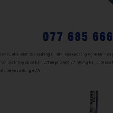
hất, nhà Felet đã cho trang bị rất nhiều các công nghệ tân tiến 
 Với các thông số cơ bản, vợt sẽ phù hợp với những bạn chơi cầu 
thể chơi và sử dụng được.