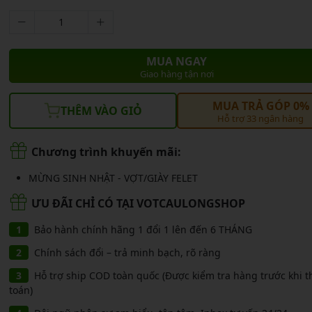
CẦU LÔNG KUMPOO
CẦU LÔNG REDSON
CẦU LÔNG KAWASAKI
CẦU LÔNG 3RD
CẦU LÔNG FELET
MUA NGAY
CẦU LÔNG APAVI
Giao hàng tận nơi
CẦU LÔNG APAVI
CẦU LÔNG DAS X
MUA TRẢ GÓP 0%
THÊM VÀO GIỎ
Hỗ trợ 33 ngân hàng
CẦU LÔNG FLEET
Chương trình khuyến mãi:
CẦU LÔNG FLEX POWER
MỪNG SINH NHẬT - VỢT/GIÀY FELET
CẦU LÔNG FORZA
ƯU ĐÃI CHỈ CÓ TẠI VOTCAULONGSHOP
Bảo hành chính hãng 1 đổi 1 lên đến 6 THÁNG
Chính sách đổi – trả minh bạch, rõ ràng
Hỗ trợ ship COD toàn quốc (Được kiểm tra hàng trước khi 
toán)