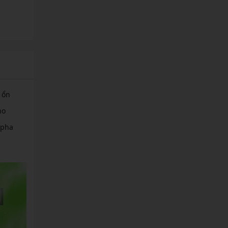
 ổn
ho
 pha