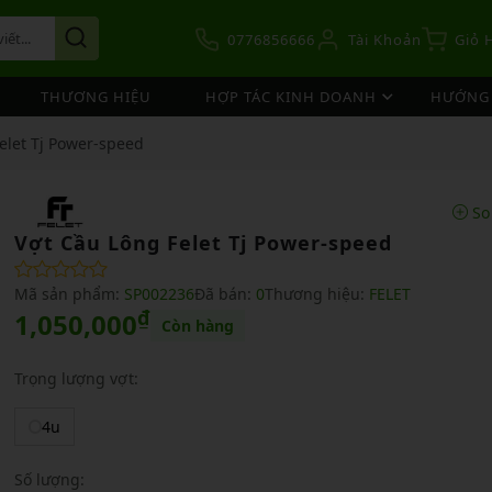
0776856666
Tài Khoản
Giỏ 
THƯƠNG HIỆU
HỢP TÁC KINH DOANH
HƯỚNG 
CẦU LÔNG YONEX
U LÔNG YONEX
CẦU LÔNG YONEX
ALO YONEX
CẦU LÔNG
IỆN MÁY ĐAN
BẢNG CHIẾT KHẤU ĐẠI LÝ
elet Tj Power-speed
CẦU LÔNG YONEX
VỢT CẦU LÔNG IXE
ÁO CẦU LÔNG
QUẦN CẦU LÔNG
CẦU LÔNG LINING
U LÔNG LINING
CẦU LÔNG LINING
ALO LINING
CÁN CẦU LÔNG
ALO PICKLEBALL
NHƯỢNG QUYỀN VỢT CẦU LÔNG SH
CẦU LÔNG VICTOR
VỢT CẦU LÔNG KAMITO
Áo Cầu Lông Yonex
Quần Cầu Lông Yon
So
CẦU LÔNG VICTOR
U LÔNG HUNDRED
CẦU LÔNG VICTOR
ALO VICTOR
ẦU LÔNG
PICKLEBALL
Áo Cầu Lông Lining
Quần Cầu Lông Lin
Vợt Cầu Lông Felet Tj Power-speed
CẦU LÔNG LINING
VỢT CẦU LÔNG KAWASAKI
CẦU LÔNG MIZUNO
U LÔNG FLYPOWER
CẦU LÔNG KID
ALO HUNDRED
U LÔNG
Áo Cầu Lông Hundred
Quần Cầu Lông Ku
CẦU LÔNG MIZUNO
VỢT CẦU LÔNG KLINT
Áo Cầu Lông Kid
Quần Cầu Lông Vic
Mã sản phẩm:
SP002236
Đã bán:
0
Thương hiệu:
FELET
CẦU LÔNG HUNDRED
U LÔNG KID
 CẦU LÔNG KUMPOO
ALO MIZUNO
₫
1,050,000
Áo Cầu Lông Flypower
Quần Cầu Lông Kid
Còn hàng
CẦU LÔNG HUNDRED
VỢT CẦU LÔNG KUMPOO
CẦU LÔNG APACS
ALO APAVI
CẦU LÔNG XP
ALO KAMITO
GIÀY PICKLEBALL
PHỤ KIỆN PICKL
CẦU LÔNG APACS
Trọng lượng vợt:
VỢT CẦU LÔNG PROKENNEX
CẦU LÔNG LEFUS
Giày Asics
Bóng Pickleball
CẦU LÔNG FELET
VỢT CẦU LÔNG REVILO
4u
Túi/balo Pickleball
CẦU LÔNG WIKA
CẦU LÔNG FLYPOWER
VỢT CẦU LÔNG TENWAY
Số lượng: