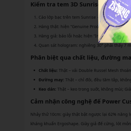
Kiểm tra tem 3D Sunrise và check
Cào lớp bạc trên tem Sunrise → nhập 16 số tại
Hàng thật: hiện “Genuine Product” + thông tin
Hàng giả: báo lỗi hoặc hiện “Invalid Code”.
Quan sát hologram: nghiêng 30° phải thấy 7 m
Phân biệt qua chất liệu, đường ma
Chất liệu:
Thật – vải Double Russel Mesh thoáng 
Đường may:
Thật – chỉ đôi, đều tăm tắp, không
Keo dán:
Thật – keo trong suốt, không mùi; Giả
Cảm nhận công nghệ đế Power Cush
Nhảy thử 10cm: giày thật bật ngược lại 62% năng l
kháng khuẩn Ergoshape. Giày giả đế cứng, lót mỏng