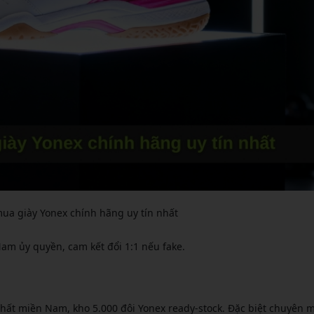
mua giày Yonex chính hãng uy tín nhất
Nam ủy quyền, cam kết đổi 1:1 nếu fake.
hất miền Nam, kho 5.000 đôi Yonex ready-stock. Đặc biệt chuyên 