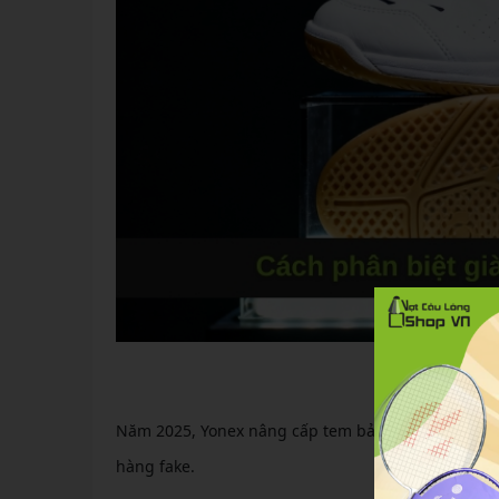
Cách phân biệ
Năm 2025, Yonex nâng cấp tem bảo mật với
mã QR
hàng fake.