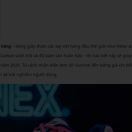
CẦU LÔNG KUMPOO
CẦU LÔNG REDSON
CẦU LÔNG KAWASAKI
CẦU LÔNG 3RD
CẦU LÔNG FELET
CẦU LÔNG APAVI
CẦU LÔNG APAVI
CẦU LÔNG DAS X
h hãng
– dòng giày được các tay vợt hàng đầu thế giới như Viktor A
CẦU LÔNG FLEET
Cushion
vượt trội và độ bám sân hoàn hảo – thì bài viết này sẽ giú
 năm 2025. Từ cách nhận diện tem 3D Sunrise đến bảng giá chi tiết,
CẦU LÔNG FLEX POWER
ền và trải nghiệm người dùng.
CẦU LÔNG FORZA