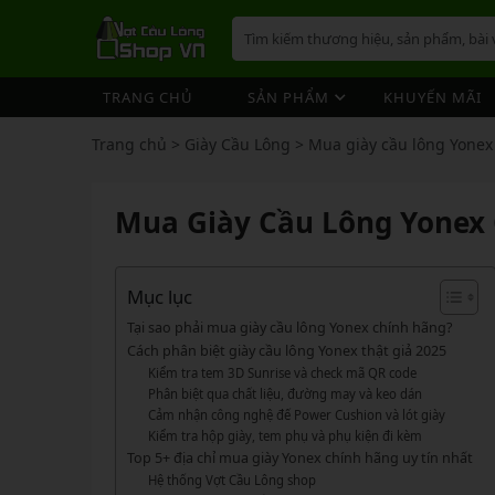
TRANG CHỦ
SẢN PHẨM
KHUYẾN MÃI
VỢT CẦU LÔNG
GIÀY 
ÁO CẦ
QUẦN 
TÚI/B
CƯỚC 
PHỤ K
NÓN
Trang chủ
>
Giày Cầu Lông
>
Mua giày cầu lông Yonex 
VỢT 
VỢT CẦU LÔNG
GIÀY CẦU LÔNG
GIÀY CẦU LÔNG
GIÀY 
ÁO CẦ
QUẦN 
TÚI/B
CUỐN 
TÚI/B
VỢT 
Vợt Cầu Lông Yonex
Giày Cầu Lông Yonex
Mua Giày Cầu Lông Yonex 
ÁO CẦU LÔNG
GIÀY 
ÁO CẦ
QUẦN 
TÚI/B
ỐNG C
BÓNG 
Vợt Cầu Lông Victor
Giày Cầu Lông Mizuno
VỢT 
QUẦN CẦU LÔNG
GIÀY 
ÁO CẦ
QUẦN 
TÚI/B
VỚ CẦ
Vợt Cầu Lông Lining
Giày Cầu Lông Lining
VỢT 
Vợt Cầu Lông Mizuno
Giày Cầu Lông Victor
Mục lục
TÚI / BALO CẦU LÔNG
GIÀY 
ÁO CẦ
QUẦN
TÚI/B
Vợt Cầu Lông Hundred
Giày Cầu Lông Hundred
Tại sao phải mua giày cầu lông Yonex chính hãng?
VỢT 
PHỤ KIỆN CẦU LÔNG
GIÀY 
TÚI/B
Cách phân biệt giày cầu lông Yonex thật giả 2025
Xem thêm
Xem thêm
Kiểm tra tem 3D Sunrise và check mã QR code
MÁY ĐAN
GIÀY 
TÚI/B
PHỤ KIỆN CẦU LÔNG
VỢT PICKLEBALL
VỢT 
Phân biệt qua chất liệu, đường may và keo dán
VỢT PICKLEBALL
GIÀY 
Cảm nhận công nghệ đế Power Cushion và lót giày
Cước Cầu Lông
Vợt Pickleball Joola
VỢT 
Kiểm tra hộp giày, tem phụ và phụ kiện đi kèm
Ống Cầu Lông
Vợt Pickleball Sypik
PHỤ KIỆN PICKLE BALL
GIÀY 
Top 5+ địa chỉ mua giày Yonex chính hãng uy tín nhất
VỢT 
Cuốn Cán Cầu Lông
Vợt Pickleball Lining
Hệ thống Vợt Cầu Lông shop