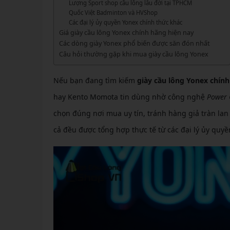
GIÀY 
Lượng Sport shop cầu lông lâu đời tại TPHCM
Vớ Cầu Lông
Vợt Pickleball Kamito
VỢT 
Quốc Việt Badminton và HVShop
GIÀY 
Vợt Pickleball Dưới 1tr
Các đại lý ủy quyền Yonex chính thức khác
VỢT 
Giá giày cầu lông Yonex chính hãng hiện nay
Xem thêm
GIÀY 
Các dòng giày Yonex phổ biến được săn đón nhất
VỢT 
Câu hỏi thường gặp khi mua giày cầu lông Yonex
GIÀY 
VỢT 
Nếu bạn đang tìm kiếm
giày cầu lông Yonex chín
VỢT 
hay Kento Momota tin dùng nhờ công nghệ
Power 
chọn đúng nơi mua uy tín, tránh hàng giả tràn lan
VỢT 
cả đều được tổng hợp thực tế từ các đại lý ủy quy
VỢT 