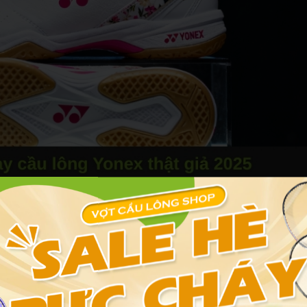
t giày cầu lông Yonex thật giả 2025
 7 màu
và hologram 3D Sunrise. Chỉ cần 4 bước dưới đây, bạn loại