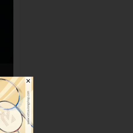
×
 bỏ 99%