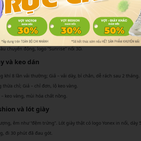
 mã QR code
yonex.com/authenticate
.
 model, ngày sản xuất.
àu chuyển động, logo “Sunrise” nổi 3D.
y và keo dán
khí 8 lần vải thường; Giả – vải dày, bí chân, dễ rách sau 2 tháng.
 thừa chỉ; Giả – chỉ đơn, lộ keo vàng.
 – keo vàng, mùi hóa chất nồng.
ion và lót giày
ượng, êm như “đệm trứng”. Lót giày thật có logo Yonex in nổi, dày
, đi 30 phút đã đau gót.