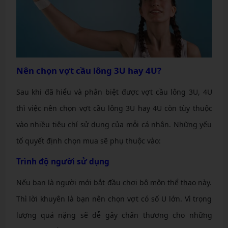
Nên chọn vợt cầu lông 3U hay 4U?
Sau khi đã hiểu và phân biệt được vợt cầu lông 3U, 4U
thì việc nên chọn vợt cầu lông 3U hay 4U còn tùy thuộc
vào nhiều tiêu chí sử dụng của mỗi cá nhân. Những yếu
tố quyết định chọn mua sẽ phụ thuộc vào:
Trình độ người sử dụng
Nếu bạn là người mới bắt đầu chơi bộ môn thể thao này.
Thì lời khuyên là bạn nên chọn vợt có số U lớn. Vì trọng
lượng quá nặng sẽ dễ gây chấn thương cho những