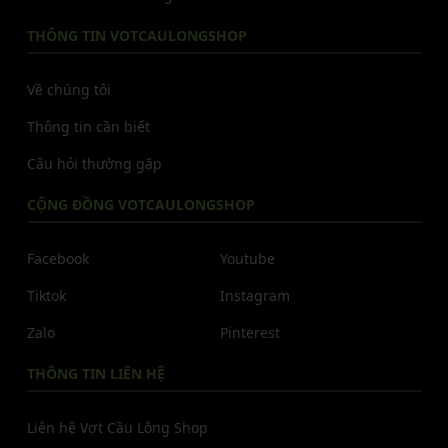
THÔNG TIN VOTCAULONGSHOP
Về chúng tôi
Thông tin cần biết
Câu hỏi thường gặp
CỘNG ĐỒNG VOTCAULONGSHOP
Facebook
Youtube
Tiktok
Instagram
Zalo
Pinterest
THÔNG TIN LIÊN HỆ
Liên hệ Vợt Cầu Lông Shop