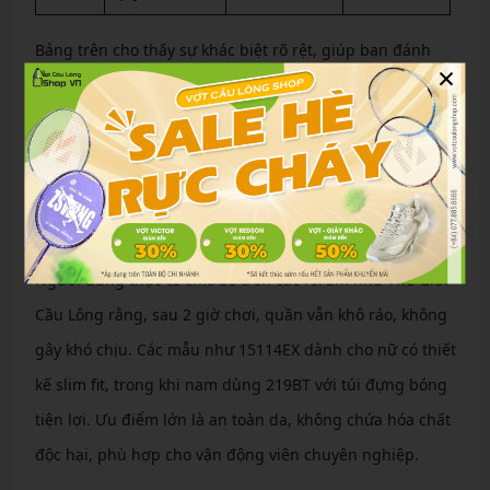
Bảng trên cho thấy sự khác biệt rõ rệt, giúp bạn đánh
×
giá nhanh chóng.
Đặc điểm và trải nghiệm quần Yonex chính hãng
Quần cầu lông Yonex
chính hãng mang đến trải nghiệm
đỉnh cao. Với công nghệ Power Cushion ở phần đùi hỗ
trợ, shorts giúp giảm ma sát và tăng tốc độ di chuyển.
Người dùng thực tế chia sẻ trên các forum như Thế Giới
Cầu Lông rằng, sau 2 giờ chơi, quần vẫn khô ráo, không
gây khó chịu. Các mẫu như 15114EX dành cho nữ có thiết
kế slim fit, trong khi nam dùng 219BT với túi đựng bóng
tiện lợi. Ưu điểm lớn là an toàn da, không chứa hóa chất
độc hại, phù hợp cho vận động viên chuyên nghiệp.