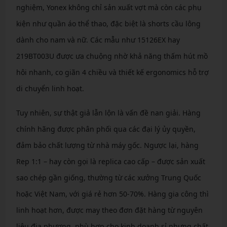
nghiệm, Yonex không chỉ sản xuất vợt mà còn các phụ
kiện như quần áo thể thao, đặc biệt là shorts cầu lông
dành cho nam và nữ. Các mẫu như 15126EX hay
219BT003U được ưa chuộng nhờ khả năng thấm hút mồ
hôi nhanh, co giãn 4 chiều và thiết kế ergonomics hỗ trợ
di chuyển linh hoạt.
Tuy nhiên, sự thật giả lẫn lộn là vấn đề nan giải. Hàng
chính hãng được phân phối qua các đại lý ủy quyền,
đảm bảo chất lượng từ nhà máy gốc. Ngược lại, hàng
Rep 1:1 – hay còn gọi là replica cao cấp – được sản xuất
sao chép gần giống, thường từ các xưởng Trung Quốc
hoặc Việt Nam, với giá rẻ hơn 50-70%. Hàng gia công thì
linh hoạt hơn, được may theo đơn đặt hàng từ nguyên
liệu địa phương, phù hợp cho kinh doanh sỉ nhưng chất