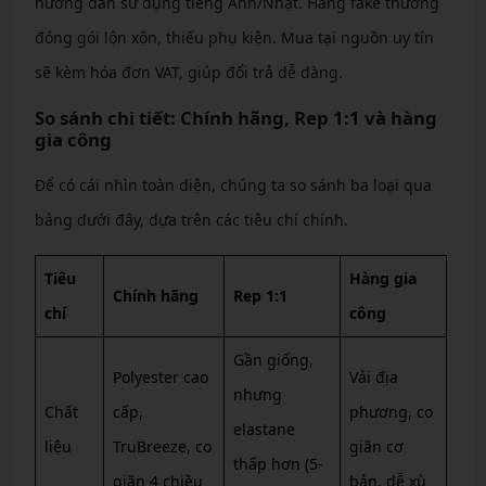
hướng dẫn sử dụng tiếng Anh/Nhật. Hàng fake thường
đóng gói lộn xộn, thiếu phụ kiện. Mua tại nguồn uy tín
sẽ kèm hóa đơn VAT, giúp đổi trả dễ dàng.
So sánh chi tiết: Chính hãng, Rep 1:1 và hàng
gia công
Để có cái nhìn toàn diện, chúng ta so sánh ba loại qua
bảng dưới đây, dựa trên các tiêu chí chính.
Tiêu
Hàng gia
Chính hãng
Rep 1:1
chí
công
Gần giống,
Polyester cao
Vải địa
nhưng
Chất
cấp,
phương, co
elastane
liệu
TruBreeze, co
giãn cơ
thấp hơn (5-
giãn 4 chiều
bản, dễ xù