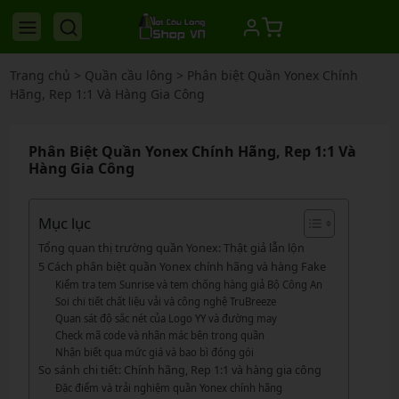
Trang chủ
>
Quần cầu lông
>
Phân biệt Quần Yonex Chính
Hãng, Rep 1:1 Và Hàng Gia Công
Phân Biệt Quần Yonex Chính Hãng, Rep 1:1 Và
Hàng Gia Công
Mục lục
Tổng quan thị trường quần Yonex: Thật giả lẫn lộn
5 Cách phân biệt quần Yonex chính hãng và hàng Fake
Kiểm tra tem Sunrise và tem chống hàng giả Bộ Công An
Soi chi tiết chất liệu vải và công nghệ TruBreeze
Quan sát độ sắc nét của Logo YY và đường may
Check mã code và nhãn mác bên trong quần
Nhận biết qua mức giá và bao bì đóng gói
So sánh chi tiết: Chính hãng, Rep 1:1 và hàng gia công
Đặc điểm và trải nghiệm quần Yonex chính hãng