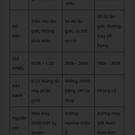
10%)
30-50 lần
Trên 100 lần
50-80 lần
Độ
giặt, đường
giặt, không
giặt, có thể
bền
may dễ
phai màu
co rút
bung
Giá
600k – 1.2tr
200k – 500k
100k – 300k
(VNĐ)
6-12 tháng từ
Không chính
Bảo
nhà phân
hãng, chỉ từ
Không có
hành
phối
shop
Nhà máy
Xưởng
Xưởng may
Nguồn
Nhật/Việt ủy
replica châu
Việt Nam
gốc
quyền
Á
theo đơn