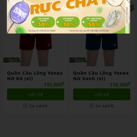
Quần Cầu Lông Yonex
Quần Cầu Lông Yonex
Nữ Đỏ (xl)
Nữ Xanh (xl)
₫
₫
110,000
110,000
Liên hệ
Liên hệ
So sánh
So sánh