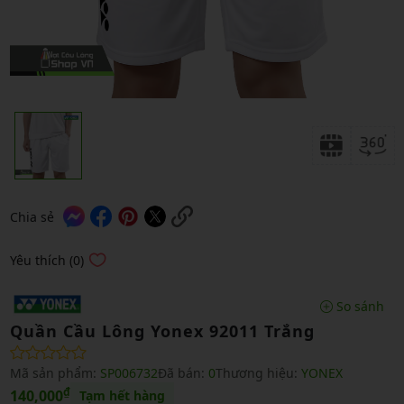
Chia sẻ
Yêu thích (0)
So sánh
Quần Cầu Lông Yonex 92011 Trắng
Mã sản phẩm:
SP006732
Đã bán:
0
Thương hiệu:
YONEX
₫
140,000
Tạm hết hàng