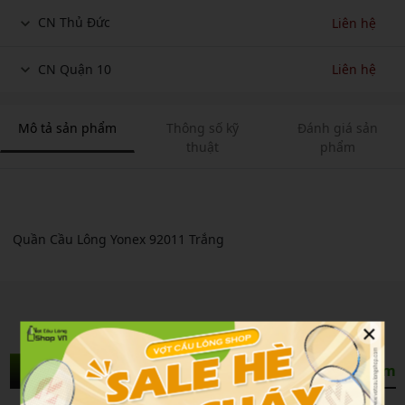
CN Thủ Đức
Liên hệ
CN Quận 10
Liên hệ
Mô tả sản phẩm
Thông số kỹ
Đánh giá sản
thuật
phẩm
Quần Cầu Lông Yonex 92011 Trắng
×
Sản Phẩm Liên Quan
Xem thêm