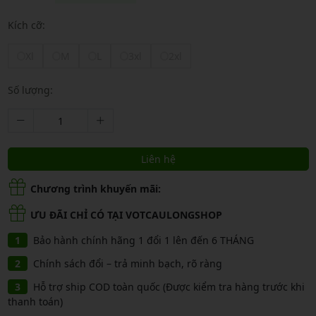
Kích cỡ:
Xl
M
L
3xl
2xl
Số lượng:
Liên hệ
Chương trình khuyến mãi:
ƯU ĐÃI CHỈ CÓ TẠI VOTCAULONGSHOP
Bảo hành chính hãng 1 đổi 1 lên đến 6 THÁNG
Chính sách đổi – trả minh bạch, rõ ràng
Hỗ trợ ship COD toàn quốc (Được kiểm tra hàng trước khi
thanh toán)