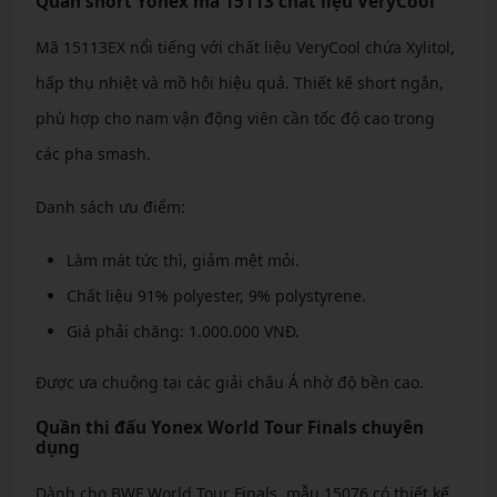
Quần short Yonex mã 15113 chất liệu VeryCool
Mã 15113EX nổi tiếng với chất liệu VeryCool chứa Xylitol,
hấp thụ nhiệt và mồ hôi hiệu quả. Thiết kế short ngắn,
phù hợp cho nam vận động viên cần tốc độ cao trong
các pha smash.
Danh sách ưu điểm:
Làm mát tức thì, giảm mệt mỏi.
Chất liệu 91% polyester, 9% polystyrene.
Giá phải chăng: 1.000.000 VNĐ.
Được ưa chuộng tại các giải châu Á nhờ độ bền cao.
Quần thi đấu Yonex World Tour Finals chuyên
dụng
Dành cho BWF World Tour Finals, mẫu 15076 có thiết kế