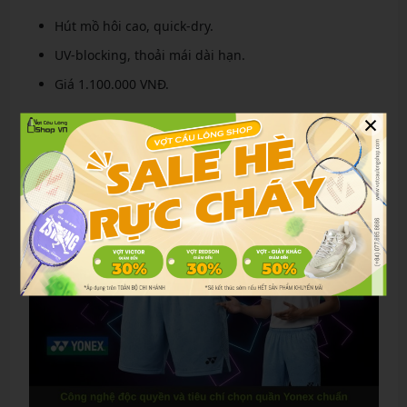
Hút mồ hôi cao, quick-dry.
UV-blocking, thoải mái dài hạn.
Giá 1.100.000 VNĐ.
×
Phù hợp cho các tay vợt nữ như Tai Tzu-ying.
Công nghệ độc quyền và tiêu chí chọn quần
Yonex chuẩn