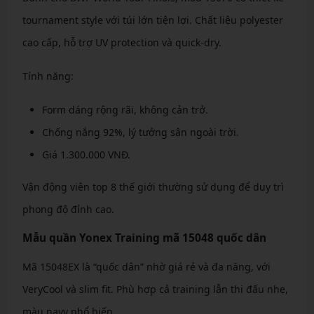
tournament style với túi lớn tiện lợi. Chất liệu polyester
cao cấp, hỗ trợ UV protection và quick-dry.
Tính năng:
Form dáng rộng rãi, không cản trở.
Chống nắng 92%, lý tưởng sân ngoài trời.
Giá 1.300.000 VNĐ.
Vận động viên top 8 thế giới thường sử dụng để duy trì
phong độ đỉnh cao.
Mẫu quần Yonex Training mã 15048 quốc dân
Mã 15048EX là “quốc dân” nhờ giá rẻ và đa năng, với
VeryCool và slim fit. Phù hợp cả training lẫn thi đấu nhẹ,
màu navy phổ biến.