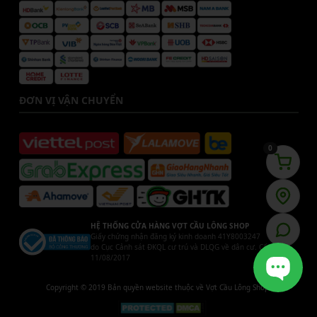
ĐƠN VỊ VẬN CHUYỂN
0
HỆ THỐNG CỬA HÀNG VỢT CẦU LÔNG SHOP
Giấy chứng nhận đăng ký kinh doanh 41Y8003247
do Cục Cảnh sát ĐKQL cư trú và DLQG về dân cư. Cấp ngày
11/08/2017
Copyright © 2019 Bản quyền website thuộc về Vợt Cầu Lông Shop.