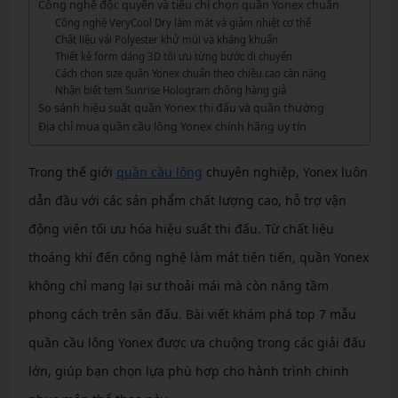
Công nghệ độc quyền và tiêu chí chọn quần Yonex chuẩn
Công nghệ VeryCool Dry làm mát và giảm nhiệt cơ thể
Chất liệu vải Polyester khử mùi và kháng khuẩn
Thiết kế form dáng 3D tối ưu từng bước di chuyển
Cách chọn size quần Yonex chuẩn theo chiều cao cân nặng
Nhận biết tem Sunrise Hologram chống hàng giả
So sánh hiệu suất quần Yonex thi đấu và quần thường
Địa chỉ mua quần cầu lông Yonex chính hãng uy tín
Trong thế giới
quần cầu lông
chuyên nghiệp, Yonex luôn
dẫn đầu với các sản phẩm chất lượng cao, hỗ trợ vận
động viên tối ưu hóa hiệu suất thi đấu. Từ chất liệu
thoáng khí đến công nghệ làm mát tiên tiến, quần Yonex
không chỉ mang lại sự thoải mái mà còn nâng tầm
phong cách trên sân đấu. Bài viết khám phá top 7 mẫu
quần cầu lông Yonex được ưa chuộng trong các giải đấu
lớn, giúp bạn chọn lựa phù hợp cho hành trình chinh