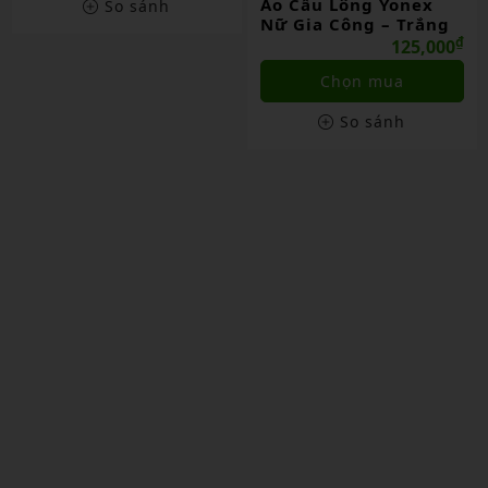
Áo Cầu Lông Yonex
So sánh
Nữ Gia Công – Trắng
₫
125,000
Chọn mua
So sánh