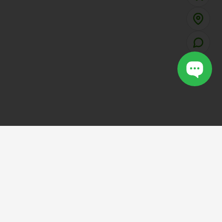
VOTCAULONG
SHOP
.VN
CHÍNH SÁCH MUA HÀNG
Chính Sách Bảo Mật