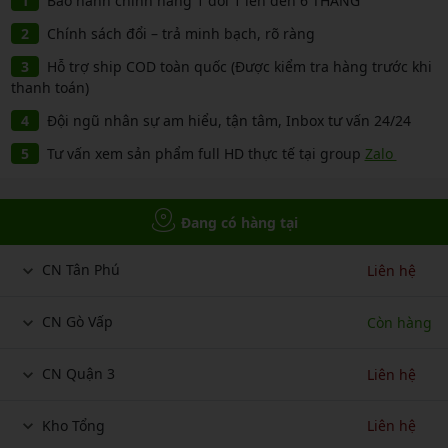
Bảo hành chính hãng 1 đổi 1 lên đến 6 THÁNG
Chính sách đổi – trả minh bạch, rõ ràng
Hỗ trợ ship COD toàn quốc (Được kiểm tra hàng trước khi
thanh toán)
Đội ngũ nhân sự am hiểu, tận tâm, Inbox tư vấn 24/24
Tư vấn xem sản phẩm full HD thực tế tại group
Zalo
Đang có hàng tại
CN Tân Phú
Liên hệ
CN Gò Vấp
Còn hàng
CN Quận 3
Liên hệ
Kho Tổng
Liên hệ