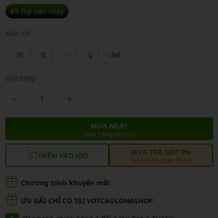
#5 Top bán chạy
Kích cỡ:
Xl
S
M
L
2xl
Số lượng:
MUA NGAY
Giao hàng tận nơi
MUA TRẢ GÓP 0%
THÊM VÀO GIỎ
Hỗ trợ 33 ngân hàng
Chương trình khuyến mãi:
ƯU ĐÃI CHỈ CÓ TẠI VOTCAULONGSHOP