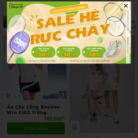
×
Sản Phẩm Liên Quan
Xem thêm
Áo Cầu Lông Beyono
Win Cl02 Trắng
₫
165,000
Chọn mua