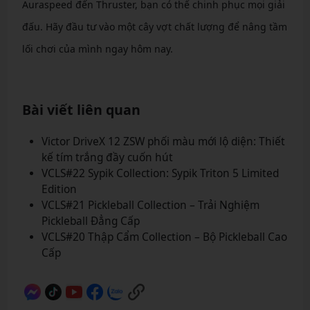
Auraspeed đến Thruster, bạn có thể chinh phục mọi giải
đấu. Hãy đầu tư vào một cây vợt chất lượng để nâng tầm
lối chơi của mình ngay hôm nay.
Bài viết liên quan
Victor DriveX 12 ZSW phối màu mới lộ diện: Thiết
kế tím trắng đầy cuốn hút
VCLS#22 Sypik Collection: Sypik Triton 5 Limited
Edition
VCLS#21 Pickleball Collection – Trải Nghiệm
Pickleball Đẳng Cấp
VCLS#20 Thập Cẩm Collection – Bộ Pickleball Cao
Cấp