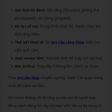
Xác định lối đánh:
Tấn công (Thruster), phòng thủ
(Auraspeed), cân bằng (Jetspeed).
Đo lực cổ tay:
Trung bình chọn 3U, mạnh chọn 4U;
thử căng 28lbs.
Thử vợt thực tế:
Tại
Vợt Cầu Lông Shop
, kiểm tra
cảm giác cầm.
Xem review VĐV:
Theo dõi BWF để thấy vợt nào hot.
Bảo dưỡng:
Thay dây 3 tháng/lần, tránh va chạm.
Theo
vợt cầu lông
chuyên nghiệp, bước 3 là quan trọng
nhất để tránh sai lầm.
Vợt Victor không chỉ là công cụ mà còn là người bạn
đồng hành đáng tin cậy cho mọi VĐV. Với sự đa dạng từ