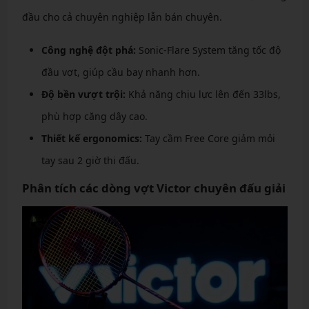
đầu cho cả chuyên nghiệp lẫn bán chuyên.
Công nghệ đột phá:
Sonic-Flare System tăng tốc độ
đầu vợt, giúp cầu bay nhanh hơn.
Độ bền vượt trội:
Khả năng chịu lực lên đến 33lbs,
phù hợp căng dây cao.
Thiết kế ergonomics:
Tay cầm Free Core giảm mỏi
tay sau 2 giờ thi đấu.
Phân tích các dòng vợt Victor chuyên đấu giải