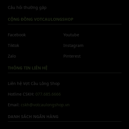
Câu hỏi thường gặp
CỘNG ĐỒNG VOTCAULONGSHOP
Facebook
Youtube
Tiktok
Instagram
Zalo
Pinterest
THÔNG TIN LIÊN HỆ
Liên hệ Vợt Cầu Lông Shop
Hotline CSKH:
077.685.6666
Email:
cskh@votcaulongshop.vn
DANH SÁCH NGÂN HÀNG