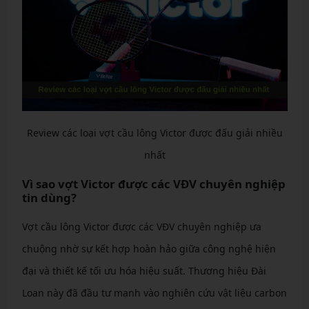
Review các loại vợt cầu lông Victor được đấu giải nhiều
nhất
Vì sao vợt Victor được các VĐV chuyên nghiệp
tin dùng?
Vợt cầu lông Victor được các VĐV chuyên nghiệp ưa
chuộng nhờ sự kết hợp hoàn hảo giữa công nghệ hiện
đại và thiết kế tối ưu hóa hiệu suất. Thương hiệu Đài
Loan này đã đầu tư mạnh vào nghiên cứu vật liệu carbon