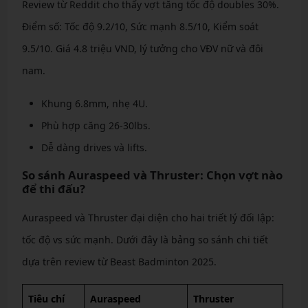
Review từ Reddit cho thấy vợt tăng tốc độ doubles 30%.
Điểm số: Tốc độ 9.2/10, Sức mạnh 8.5/10, Kiểm soát
9.5/10. Giá 4.8 triệu VND, lý tưởng cho VĐV nữ và đôi
nam.
Khung 6.8mm, nhẹ 4U.
Phù hợp căng 26-30lbs.
Dễ dàng drives và lifts.
So sánh Auraspeed và Thruster: Chọn vợt nào
để thi đấu?
Auraspeed và Thruster đại diện cho hai triết lý đối lập:
tốc độ vs sức mạnh. Dưới đây là bảng so sánh chi tiết
dựa trên review từ Beast Badminton 2025.
Tiêu chí
Auraspeed
Thruster