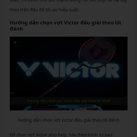
theo trận đấu để tối ưu hiệu suất.
Hướng dẫn chọn vợt Victor đấu giải theo lối
đánh
Hướng dẫn chọn vợt Victor đấu giải theo lối đánh
Để chọn vợt Victor phù hợp, hãy theo trình tự sau: