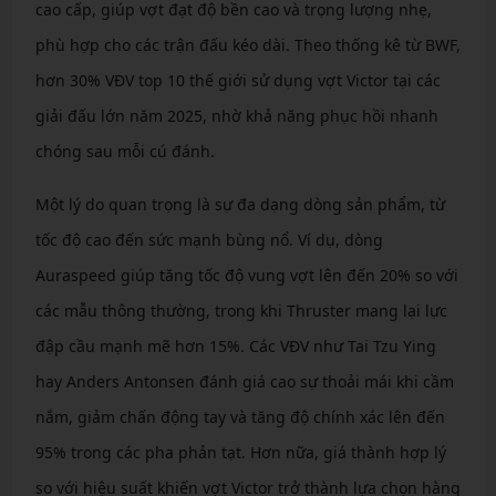
cao cấp, giúp vợt đạt độ bền cao và trọng lượng nhẹ,
phù hợp cho các trận đấu kéo dài. Theo thống kê từ BWF,
hơn 30% VĐV top 10 thế giới sử dụng vợt Victor tại các
giải đấu lớn năm 2025, nhờ khả năng phục hồi nhanh
chóng sau mỗi cú đánh.
Một lý do quan trọng là sự đa dạng dòng sản phẩm, từ
tốc độ cao đến sức mạnh bùng nổ. Ví dụ, dòng
Auraspeed giúp tăng tốc độ vung vợt lên đến 20% so với
các mẫu thông thường, trong khi Thruster mang lại lực
đập cầu mạnh mẽ hơn 15%. Các VĐV như Tai Tzu Ying
hay Anders Antonsen đánh giá cao sự thoải mái khi cầm
nắm, giảm chấn động tay và tăng độ chính xác lên đến
95% trong các pha phản tạt. Hơn nữa, giá thành hợp lý
so với hiệu suất khiến vợt Victor trở thành lựa chọn hàng