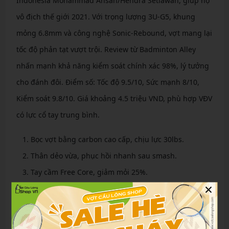
Indonesia Mohammad Ahsan/Hendra Setiawan, giúp họ
vô địch thế giới 2021. Với trọng lượng 3U-G5, khung
mỏng 6.8mm và công nghệ Sonic-Rebound, vợt mang lại
tốc độ phản tạt vượt trội. Review từ Badminton Alley
nhấn mạnh khả năng kiểm soát chính xác 98%, lý tưởng
cho đánh đôi. Điểm số: Tốc độ 9.5/10, Sức mạnh 8/10,
Kiểm soát 9.8/10. Giá khoảng 4.5 triệu VND, phù hợp VĐV
có lực cổ tay trung bình.
Bọc vợt bằng carbon cao cấp, chịu lực 30lbs.
Thân dẻo vừa, phục hồi nhanh sau smash.
Tay cầm Free Core, giảm mỏi 25%.
×
Đánh giá Victor Thruster Ryuga (Vợt của Lee Zii
Jia)
Thruster Ryuga là vũ khí bí mật của Lee Zii Jia (Malaysia),