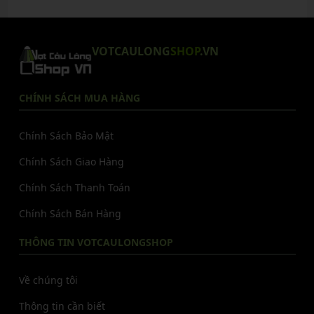
VOTCAULONG
SHOP
.VN
CHÍNH SÁCH MUA HÀNG
Chính Sách Bảo Mật
Chính Sách Giao Hàng
Chính Sách Thanh Toán
Chính Sách Bán Hàng
THÔNG TIN VOTCAULONGSHOP
Về chúng tôi
Thông tin cần biết