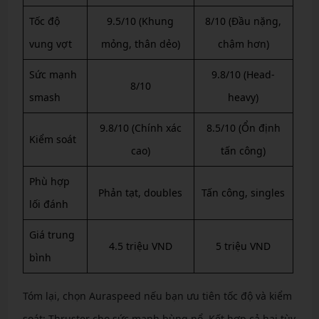
Tốc độ
9.5/10 (Khung
8/10 (Đầu nặng,
vung vợt
mỏng, thân dẻo)
chậm hơn)
Sức mạnh
9.8/10 (Head-
8/10
smash
heavy)
9.8/10 (Chính xác
8.5/10 (Ổn định
Kiểm soát
cao)
tấn công)
Phù hợp
Phản tạt, doubles
Tấn công, singles
lối đánh
Giá trung
4.5 triệu VND
5 triệu VND
bình
Tóm lại, chọn Auraspeed nếu bạn ưu tiên tốc độ và kiểm
soát; Thruster cho sức mạnh bùng nổ. Kết hợp cả hai tùy