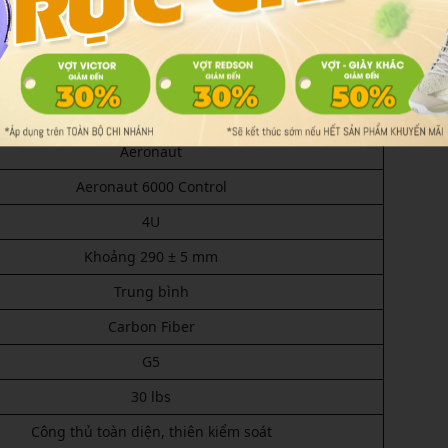
Chi tiết
Lining
Aeronaut
Aeronaut 6000 Control
4U
Khoảng 290 ± 5 mm
Trung bình
Carbon Fiber
G5
30 lbs
Công thủ toàn diện, thiên kiểm soát