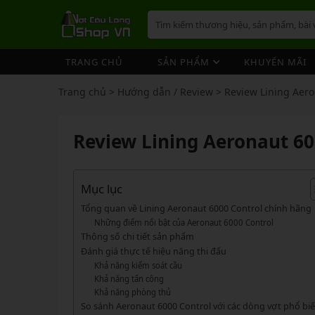
TRANG CHỦ
SẢN PHẨM
KHUYẾN MÃI
VỢT CẦU LÔNG
GIÀY 
ÁO CẦ
QUẦN 
TÚI/B
CƯỚC 
PHỤ K
NÓN
Trang chủ
>
Hướng dẫn / Review
>
Review Lining Aero
VỢT 
VỢT CẦU LÔNG
GIÀY CẦU LÔNG
GIÀY CẦU LÔNG
GIÀY 
ÁO CẦ
QUẦN 
TÚI/B
CUỐN 
TÚI/B
VỢT 
Vợt Cầu Lông Yonex
Giày Cầu Lông Yonex
Review Lining Aeronaut 60
ÁO CẦU LÔNG
GIÀY 
ÁO CẦ
QUẦN 
TÚI/B
ỐNG C
BÓNG 
Vợt Cầu Lông Victor
Giày Cầu Lông Mizuno
VỢT 
QUẦN CẦU LÔNG
GIÀY 
ÁO CẦ
QUẦN 
TÚI/B
VỚ CẦ
Vợt Cầu Lông Lining
Giày Cầu Lông Lining
VỢT 
Vợt Cầu Lông Mizuno
Giày Cầu Lông Victor
Mục lục
TÚI / BALO CẦU LÔNG
GIÀY 
ÁO CẦ
QUẦN
TÚI/B
Vợt Cầu Lông Hundred
Giày Cầu Lông Hundred
Tổng quan về Lining Aeronaut 6000 Control chính hãng
VỢT 
PHỤ KIỆN CẦU LÔNG
GIÀY 
TÚI/B
Những điểm nổi bật của Aeronaut 6000 Control
Xem thêm
Xem thêm
Thông số chi tiết sản phẩm
MÁY ĐAN
GIÀY 
TÚI/B
PHỤ KIỆN CẦU LÔNG
VỢT PICKLEBALL
VỢT 
Đánh giá thực tế hiệu năng thi đấu
VỢT PICKLEBALL
GIÀY 
Cước Cầu Lông
Khả năng kiểm soát cầu
Vợt Pickleball Joola
VỢT 
Khả năng tấn công
Ống Cầu Lông
Vợt Pickleball Sypik
PHỤ KIỆN PICKLE BALL
GIÀY 
Khả năng phòng thủ
VỢT 
Cuốn Cán Cầu Lông
So sánh Aeronaut 6000 Control với các dòng vợt phổ bi
Vợt Pickleball Lining