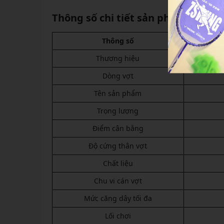
Thông số chi tiết sản phẩm
Thông số
Thương hiệu
Dòng vợt
Tên sản phẩm
Trọng lượng
Điểm cân bằng
Độ cứng thân vợt
Chất liệu
Chu vi cán vợt
Mức căng dây tối đa
Lối chơi