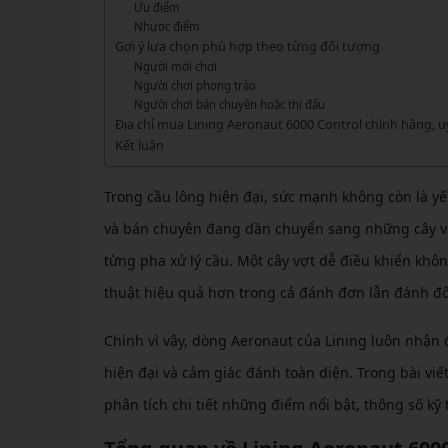
GIÀY 
Ưu điểm
Vớ Cầu Lông
Vợt Pickleball Kamito
VỢT 
Nhược điểm
GIÀY 
Vợt Pickleball Dưới 1tr
Gợi ý lựa chọn phù hợp theo từng đối tượng
VỢT 
Người mới chơi
Xem thêm
GIÀY 
Người chơi phong trào
VỢT 
Người chơi bán chuyên hoặc thi đấu
GIÀY 
Địa chỉ mua Lining Aeronaut 6000 Control chính hãng, uy
VỢT 
Kết luận
VỢT 
Trong cầu lông hiện đại, sức mạnh không còn là yế
VỢT 
và bán chuyên đang dần chuyển sang những cây vợ
từng pha xử lý cầu. Một cây vợt dễ điều khiển khôn
VỢT 
thuật hiệu quả hơn trong cả đánh đơn lẫn đánh đô
Chính vì vậy, dòng Aeronaut của Lining luôn nhận
hiện đại và cảm giác đánh toàn diện. Trong bài viế
phân tích chi tiết những điểm nổi bật, thông số k