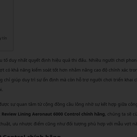
CẦU LÔNG KUMPOO
CẦU LÔNG REDSON
CẦU LÔNG KAWASAKI
CẦU LÔNG 3RD
CẦU LÔNG FELET
CẦU LÔNG APAVI
CẦU LÔNG APAVI
 tín
CẦU LÔNG DAS X
CẦU LÔNG FLEET
u tố duy nhất quyết định hiệu quả thi đấu. Nhiều người chơi phon
CẦU LÔNG FLEX POWER
t có khả năng kiểm soát tốt hơn nhằm nâng cao độ chính xác tro
g chỉ giúp duy trì sự ổn định mà còn hỗ trợ người chơi triển khai 
CẦU LÔNG FORZA
i.
 được sự quan tâm từ cộng đồng cầu lông nhờ sự kết hợp giữa côn
t
Review Lining Aeronaut 6000 Control chính hãng
, chúng ta sẽ c
ỹ thuật, ưu nhược điểm cũng như đối tượng phù hợp với mẫu vợt nà