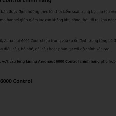
0 Control chính hãng
 bản được định hướng theo lối chơi kiểm soát trong bộ sưu tập Ae
am Channel giúp giảm lực cản không khí, đồng thời tối ưu khả năn
độ, Aeronaut 6000 Control tập trung vào sự ổn định trong từng cú 
 điều cầu, bỏ nhỏ, gài cầu hoặc phản tạt với độ chính xác cao.
i,
vợt cầu lông Lining Aeronaut 6000 Control chính hãng
phù hợp 
6000 Control