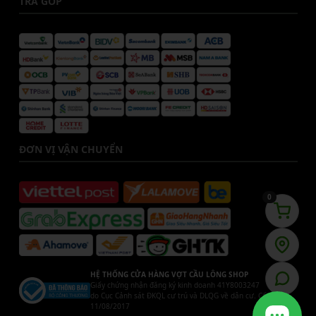
TRẢ GÓP
ĐƠN VỊ VẬN CHUYỂN
0
HỆ THỐNG CỬA HÀNG VỢT CẦU LÔNG SHOP
Giấy chứng nhận đăng ký kinh doanh 41Y8003247
do Cục Cảnh sát ĐKQL cư trú và DLQG về dân cư. Cấp ngày
11/08/2017