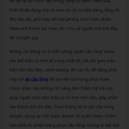
tốc độ và độ chính xác trong từng cú đánh. Hơn nữa,
thiết kế đa dạng cho cả nam và nữ, từ kiểu dáng rộng rãi
đến ôm sát, phù hợp với mọi phong cách chơi, khiến
Yonex trở thành lựa chọn số 1 cho cả người mới bắt đầu
lẫn chuyên gia.
Không chỉ dừng lại ở chất lượng, quần cầu lông Yonex
còn thể hiện sự tinh tế trong thiết kế, với các gam màu
hiện đại như đen, xanh dương, đỏ rực rỡ, dễ dàng phối
hợp với
áo cầu lông
để tạo nên bộ trang phục hoàn
chỉnh. Điều này không chỉ nâng tầm thẩm mỹ mà còn
giúp người chơi cảm thấy tự tin hơn trên sân, góp phần
vào thành tích thi đấu. Theo thống kê từ các cửa hàng
chuyên dụng tại Việt Nam, doanh số quần Yonex chiếm
hơn 60% thị phần trang phục cầu lông, chứng tỏ sức hút