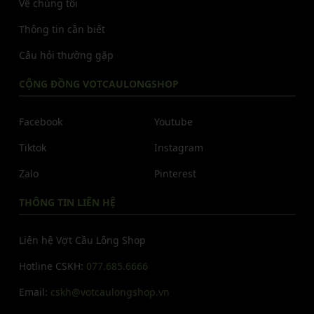
Về chúng tôi
Thông tin cần biết
Câu hỏi thường gặp
CỘNG ĐỒNG VOTCAULONGSHOP
Facebook
Youtube
Tiktok
Instagram
Zalo
Pinterest
THÔNG TIN LIÊN HỆ
Liên hệ Vợt Cầu Lông Shop
Hotline CSKH:
077.685.6666
Email:
cskh@votcaulongshop.vn