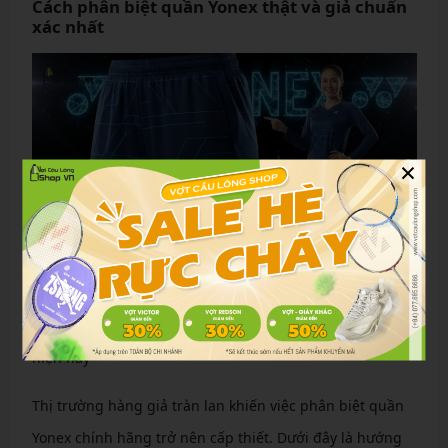
Cách phân biệt quần Yonex thật và giả chuẩn
xác nhất
×
Top những dòng quần Yonex nam nữ được ưa chuộng
hiện nay
Thị trường hàng giả tràn lan khiến việc phân biệt quần
Yonex chính hãng trở nên cấp thiết. Dưới đây là hướng