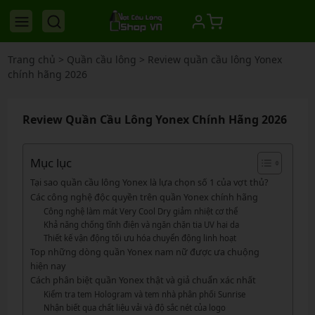
Trang chủ
>
Quần cầu lông
>
Review quần cầu lông Yonex
chính hãng 2026
Review Quần Cầu Lông Yonex Chính Hãng 2026
Mục lục
Tại sao quần cầu lông Yonex là lựa chọn số 1 của vợt thủ?
Các công nghệ độc quyền trên quần Yonex chính hãng
Công nghệ làm mát Very Cool Dry giảm nhiệt cơ thể
Khả năng chống tĩnh điện và ngăn chặn tia UV hại da
Thiết kế vận động tối ưu hóa chuyển động linh hoạt
Top những dòng quần Yonex nam nữ được ưa chuộng
hiện nay
Cách phân biệt quần Yonex thật và giả chuẩn xác nhất
Kiểm tra tem Hologram và tem nhà phân phối Sunrise
Nhận biết qua chất liệu vải và độ sắc nét của logo