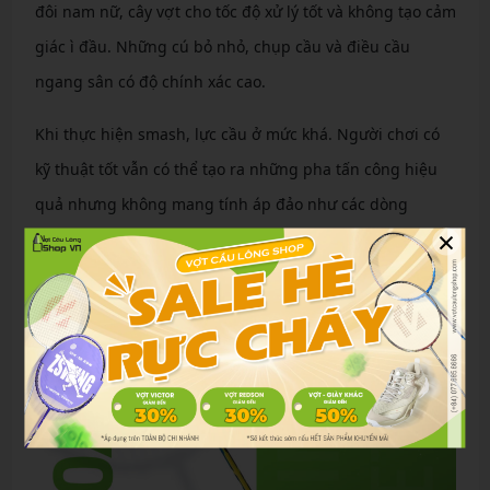
đôi nam nữ, cây vợt cho tốc độ xử lý tốt và không tạo cảm
giác ì đầu. Những cú bỏ nhỏ, chụp cầu và điều cầu
ngang sân có độ chính xác cao.
Khi thực hiện smash, lực cầu ở mức khá. Người chơi có
kỹ thuật tốt vẫn có thể tạo ra những pha tấn công hiệu
quả nhưng không mang tính áp đảo như các dòng
×
Astrox thiên công.