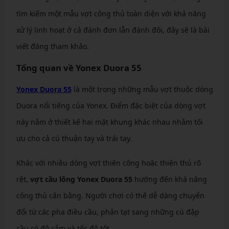
tìm kiếm một mẫu vợt công thủ toàn diện với khả năng
xử lý linh hoạt ở cả đánh đơn lẫn đánh đôi, đây sẽ là bài
viết đáng tham khảo.
Tổng quan về Yonex Duora 55
Yonex Duora 55
là một trong những mẫu vợt thuộc dòng
Duora nổi tiếng của Yonex. Điểm đặc biệt của dòng vợt
này nằm ở thiết kế hai mặt khung khác nhau nhằm tối
ưu cho cả cú thuận tay và trái tay.
Khác với nhiều dòng vợt thiên công hoặc thiên thủ rõ
rệt,
vợt cầu lông Yonex Duora 55
hướng đến khả năng
công thủ cân bằng. Người chơi có thể dễ dàng chuyển
đổi từ các pha điều cầu, phản tạt sang những cú đập
cầu có độ cắm và tốc độ tốt.