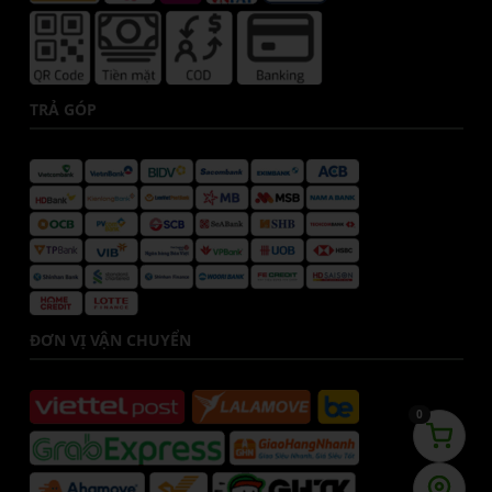
TRẢ GÓP
ĐƠN VỊ VẬN CHUYỂN
0