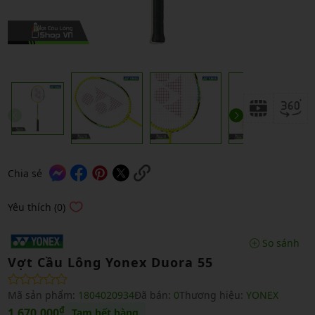
Chia sẻ
Yêu thích (0)
So sánh
Vợt Cầu Lông Yonex Duora 55
Mã sản phẩm:
1804020934
Đã bán:
0
Thương hiệu:
YONEX
₫
1,670,000
Tạm hết hàng