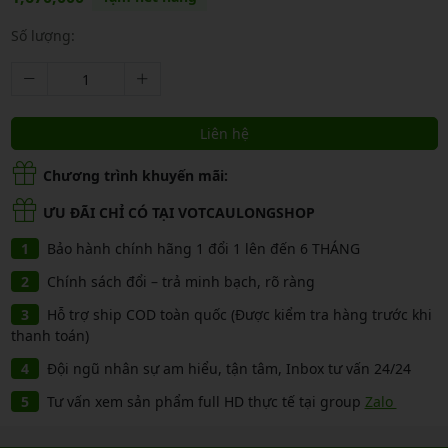
Số lượng:
Liên hệ
Chương trình khuyến mãi:
ƯU ĐÃI CHỈ CÓ TẠI VOTCAULONGSHOP
Bảo hành chính hãng 1 đổi 1 lên đến 6 THÁNG
Chính sách đổi – trả minh bạch, rõ ràng
Hỗ trợ ship COD toàn quốc (Được kiểm tra hàng trước khi
thanh toán)
Đội ngũ nhân sự am hiểu, tận tâm, Inbox tư vấn 24/24
Tư vấn xem sản phẩm full HD thực tế tại group
Zalo