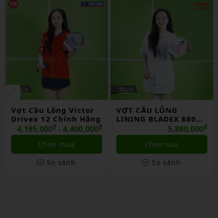
NEW
VỢT CẦU LÔNG
VỢT CẦU LÔNG
LINING BLADEX 880
HUNDRED NANO NEO
SHIDA 2026 CHÍNH
₫
7000 CHÍNH HÃNG
₫
5,880,000
1,499,000
HÃNG
Chọn mua
Liên hệ
So sánh
So sánh