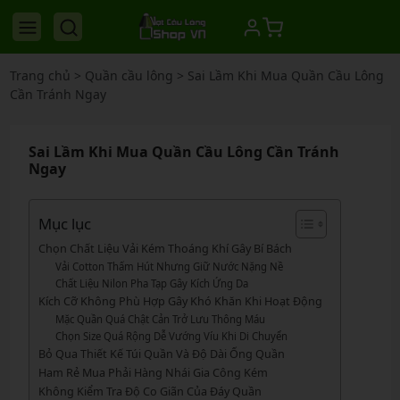
Trang chủ
>
Quần cầu lông
>
Sai Lầm Khi Mua Quần Cầu Lông
Cần Tránh Ngay
Sai Lầm Khi Mua Quần Cầu Lông Cần Tránh
Ngay
Mục lục
Chọn Chất Liệu Vải Kém Thoáng Khí Gây Bí Bách
Vải Cotton Thấm Hút Nhưng Giữ Nước Nặng Nề
Chất Liệu Nilon Pha Tạp Gây Kích Ứng Da
Kích Cỡ Không Phù Hợp Gây Khó Khăn Khi Hoạt Động
Mặc Quần Quá Chật Cản Trở Lưu Thông Máu
Chọn Size Quá Rộng Dễ Vướng Víu Khi Di Chuyển
Bỏ Qua Thiết Kế Túi Quần Và Độ Dài Ống Quần
Ham Rẻ Mua Phải Hàng Nhái Gia Công Kém
Không Kiểm Tra Độ Co Giãn Của Đáy Quần