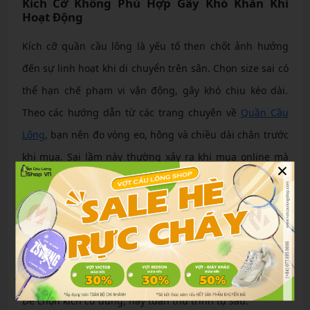
Kích Cỡ Không Phù Hợp Gây Khó Khăn Khi
Hoạt Động
Kích cỡ quần cầu lông là yếu tố then chốt ảnh hưởng
đến sự linh hoạt khi di chuyển trên sân. Chọn size sai có
thể hạn chế phạm vi vận động, gây khó chịu kéo dài.
Theo các hướng dẫn từ các trang chuyên về
Quần Cầu
Lông
, bạn nên đo vòng eo, hông và chiều dài chân trước
khi mua. Sai lầm này thường xảy ra khi mua online mà
×
không kiểm tra bảng size chi tiết, dẫn đến quần không
vừa vặn.
Kích Cỡ Không Phù Hợp Gây Khó Khăn Khi Hoạt Động
Để chọn kích cỡ đúng, hãy tuân thủ trình tự sau: