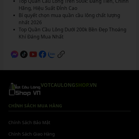
Top Quần Cầu Lông Trên 500k: Đáng Tiền, Chính
Hãng, Hiệu Suất Đỉnh Cao
Bí quyết chọn mua quần cầu lông chất lượng
nhất 2026
Top Quần Cầu Lông Dưới 200k Bền Đẹp Thoáng
Khí Đáng Mua Nhất
VOTCAULONG
SHOP
.VN
CHÍNH SÁCH MUA HÀNG
Chính Sách Bảo Mật
Chính Sách Giao Hàng