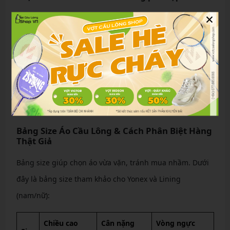
×
Chọn slim-fit cho tôn dáng hoặc loose-fit cho thoải mái,
tùy theo giới tính và vóc dáng.
Chọn theo mức giá và phân khúc sản phẩm
Phân khúc giá từ 300.000 VNĐ (phổ thông) đến trên 1
triệu VNĐ (cao cấp), cân nhắc ngân sách và tần suất sử
dụng.
Bảng Size Áo Cầu Lông & Cách Phân Biệt Hàng
Thật Giả
Bảng size giúp chọn áo vừa vặn, tránh mua nhầm. Dưới
đây là bảng size tham khảo cho Yonex và Lining
(nam/nữ):
Chiều cao
Cân nặng
Vòng ngực