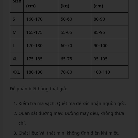
Size
(cm)
(kg)
(cm)
S
160-170
50-60
80-90
M
165-175
55-65
85-95
L
170-180
60-70
90-100
XL
175-185
65-75
95-105
XXL
180-190
70-80
100-110
Để phân biệt hàng thật giả:
Kiểm tra mã vạch: Quét mã để xác nhận nguồn gốc.
Quan sát đường may: Đường may đều, không thừa
chỉ.
Chất liệu: Vải thật mịn, không tĩnh điện khi miết.