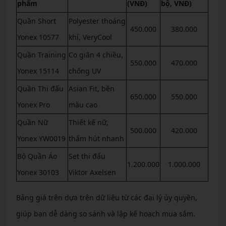
phẩm
(VNĐ)
bộ, VNĐ)
Quần Short
Polyester thoáng
450.000
380.000
Yonex 10577
khí, VeryCool
Quần Training
Co giãn 4 chiều,
550.000
470.000
Yonex 15114
chống UV
Quần Thi đấu
Asian Fit, bền
650.000
550.000
Yonex Pro
màu cao
Quần Nữ
Thiết kế nữ,
500.000
420.000
Yonex YW0019
thấm hút nhanh
Bộ Quần Áo
Set thi đấu
1.200.000
1.000.000
Yonex 30103
Viktor Axelsen
Bảng giá trên dựa trên dữ liệu từ các đại lý ủy quyền,
giúp bạn dễ dàng so sánh và lập kế hoạch mua sắm.