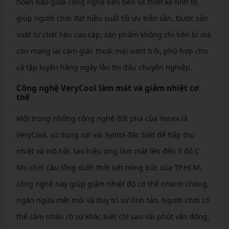
hoàn hảo giữa công nghệ tiên tiến và thiết kế tinh tế,
giúp người chơi đạt hiệu suất tối ưu trên sân. Được sản
xuất từ chất liệu cao cấp, sản phẩm không chỉ bền bỉ mà
còn mang lại cảm giác thoải mái vượt trội, phù hợp cho
cả tập luyện hàng ngày lẫn thi đấu chuyên nghiệp.
Công nghệ VeryCool làm mát và giảm nhiệt cơ
thể
Một trong những công nghệ đột phá của Yonex là
VeryCool, sử dụng sợi vải Xylitol đặc biệt để hấp thụ
nhiệt và mồ hôi, tạo hiệu ứng làm mát lên đến 3 độ C.
Khi chơi cầu lông dưới thời tiết nóng bức của TP.HCM,
công nghệ này giúp giảm nhiệt độ cơ thể nhanh chóng,
ngăn ngừa mệt mỏi và duy trì sự tỉnh táo. Người chơi có
thể cảm nhận rõ sự khác biệt chỉ sau vài phút vận động,