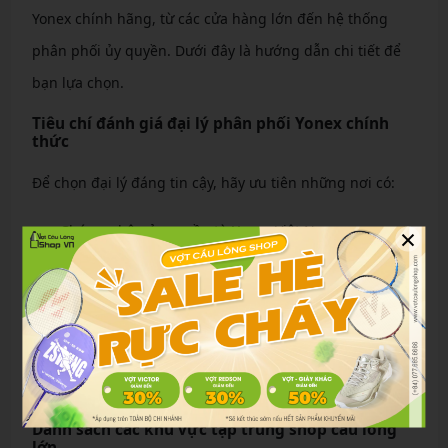
Yonex chính hãng, từ các cửa hàng lớn đến hệ thống
phân phối ủy quyền. Dưới đây là hướng dẫn chi tiết để
bạn lựa chọn.
Tiêu chí đánh giá đại lý phân phối Yonex chính
thức
Để chọn đại lý đáng tin cậy, hãy ưu tiên những nơi có:
×
Chứng nhận ủy quyền từ Yonex Việt Nam.
Đa dạng mẫu mã và size đầy đủ.
Chính sách bảo hành rõ ràng, ít nhất 6 tháng.
Đánh giá cao từ khách hàng trên các nền tảng như
Google hoặc Facebook.
Hỗ trợ tư vấn miễn phí và dịch vụ hậu mãi tốt.
Danh sách các khu vực tập trung shop cầu lông
lớn