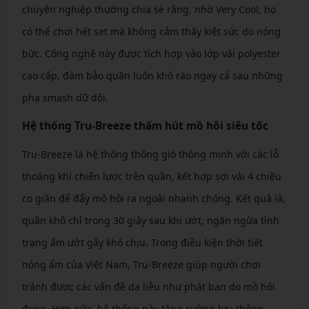
chuyên nghiệp thường chia sẻ rằng, nhờ Very Cool, họ
có thể chơi hết set mà không cảm thấy kiệt sức do nóng
bức. Công nghệ này được tích hợp vào lớp vải polyester
cao cấp, đảm bảo quần luôn khô ráo ngay cả sau những
pha smash dữ dội.
Hệ thống Tru-Breeze thấm hút mồ hôi siêu tốc
Tru-Breeze là hệ thống thông gió thông minh với các lỗ
thoáng khí chiến lược trên quần, kết hợp sợi vải 4 chiều
co giãn để đẩy mồ hôi ra ngoài nhanh chóng. Kết quả là,
quần khô chỉ trong 30 giây sau khi ướt, ngăn ngừa tình
trạng ẩm ướt gây khó chịu. Trong điều kiện thời tiết
nóng ẩm của Việt Nam, Tru-Breeze giúp người chơi
tránh được các vấn đề da liễu như phát ban do mồ hôi
đọng. Hơn nữa, hệ thống này tăng cường lưu thông