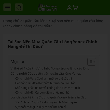
Trang chủ
>
Quần cầu lông
>
Tại sao nên mua quần cầu lông
Yonex chính hãng để thi đấu?
Tại Sao Nên Mua Quần Cầu Lông Yonex Chính
Hãng Để Thi Đấu?
Mục lục
Vị thế số 1 của thương hiệu Yonex trong làng cầu lông
Công nghệ độc quyền trên quần cầu lông Yonex
Công nghệ Very Cool làm mát cơ thể tức thì
Hệ thống Tru-Breeze thấm hút mồ hôi siêu tốc
Khả năng chắn tia UV và chống tĩnh điện vượt trội
Công nghệ dệt Carbon giảm thiểu mùi hôi
Lợi ích thực tế khi sử dụng quần Yonex trên sân đấu
Tối ưu hóa từng bước di chuyển nhờ độ co giãn
Sự thoải mái giúp duy trì thể lực bền bỉ