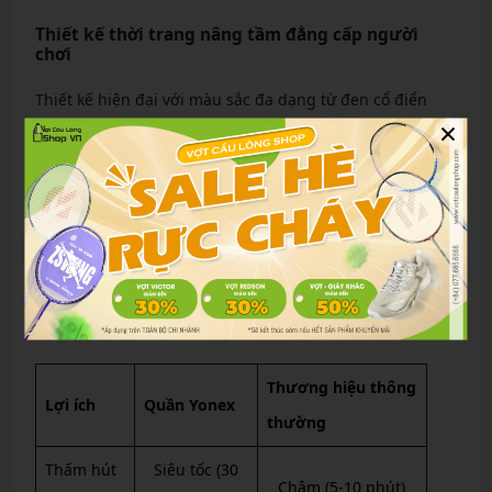
Thiết kế thời trang nâng tầm đẳng cấp người
chơi
Thiết kế hiện đại với màu sắc đa dạng từ đen cổ điển
×
đến xanh neon rực rỡ, quần Yonex không chỉ chức năng
mà còn thời trang. Phối với
Quần cầu lông
hoặc áo
khoác, bạn sẽ nổi bật trên sân, tăng sự tự tin và phong
cách cá nhân.
Để minh họa rõ hơn, dưới đây là bảng so sánh lợi ích
quần Yonex so với thương hiệu thông thường:
Thương hiệu thông
Lợi ích
Quần Yonex
thường
Thấm hút
Siêu tốc (30
Chậm (5-10 phút)