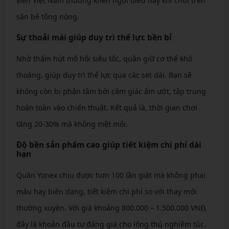
viên Việt Nam thường khen ngợi điều này khi chơi trên
sân bê tông nóng.
Sự thoải mái giúp duy trì thể lực bền bỉ
Nhờ thấm hút mồ hôi siêu tốc, quần giữ cơ thể khô
thoáng, giúp duy trì thể lực qua các set dài. Bạn sẽ
không còn bị phân tâm bởi cảm giác ẩm ướt, tập trung
hoàn toàn vào chiến thuật. Kết quả là, thời gian chơi
tăng 20-30% mà không mệt mỏi.
Độ bền sản phẩm cao giúp tiết kiệm chi phí dài
hạn
Quần Yonex chịu được hơn 100 lần giặt mà không phai
màu hay biến dạng, tiết kiệm chi phí so với thay mới
thường xuyên. Với giá khoảng 800.000 – 1.500.000 VNĐ,
đây là khoản đầu tư đáng giá cho lông thủ nghiêm túc.