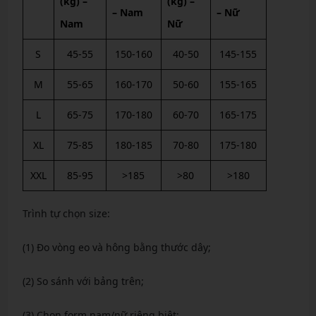
(kg) –
(kg) –
– Nam
– Nữ
Nam
Nữ
S
45-55
150-160
40-50
145-155
M
55-65
160-170
50-60
155-165
L
65-75
170-180
60-70
165-175
XL
75-85
180-185
70-80
175-180
XXL
85-95
>185
>80
>180
Trình tự chọn size:
(1) Đo vòng eo và hông bằng thước dây;
(2) So sánh với bảng trên;
(3) Chọn form nam/nữ riêng biệt;