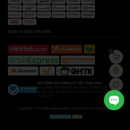
ĐƠN VỊ VẬN CHUYỂN
0
HỆ THỐNG CỬA HÀNG VỢT CẦU LÔNG SHOP
Giấy chứng nhận đăng ký kinh doanh 41Y8003247
do Cục Cảnh sát ĐKQL cư trú và DLQG về dân cư. Cấp ngày
11/08/2017
Copyright © 2019 Bản quyền website thuộc về Vợt Cầu Lông Shop.