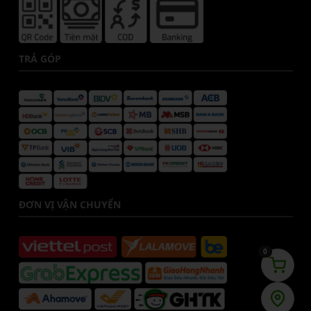
TRẢ GÓP
ĐƠN VỊ VẬN CHUYỂN
0