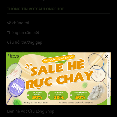
THÔNG TIN VOTCAULONGSHOP
Về chúng tôi
Thông tin cần biết
Câu hỏi thường gặp
CỘNG ĐỒNG VOTCAULONGSHOP
×
Facebook
Youtube
Tiktok
Instagram
Zalo
Pinterest
THÔNG TIN LIÊN HỆ
Liên hệ Vợt Cầu Lông Shop