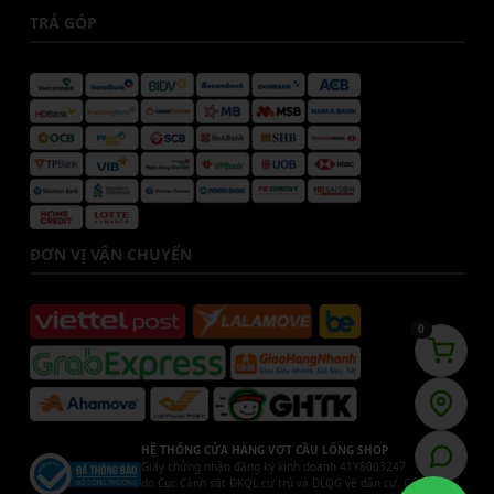
TRẢ GÓP
ĐƠN VỊ VẬN CHUYỂN
0
HỆ THỐNG CỬA HÀNG VỢT CẦU LÔNG SHOP
Giấy chứng nhận đăng ký kinh doanh 41Y8003247
do Cục Cảnh sát ĐKQL cư trú và DLQG về dân cư. Cấp ngày