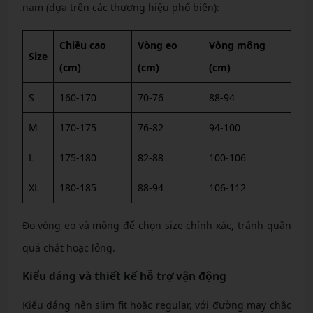
nam (dựa trên các thương hiệu phổ biến):
Chiều cao
Vòng eo
Vòng mông
Size
(cm)
(cm)
(cm)
S
160-170
70-76
88-94
M
170-175
76-82
94-100
L
175-180
82-88
100-106
XL
180-185
88-94
106-112
Đo vòng eo và mông để chọn size chính xác, tránh quần
quá chật hoặc lỏng.
Kiểu dáng và thiết kế hỗ trợ vận động
Kiểu dáng nên slim fit hoặc regular, với đường may chắc