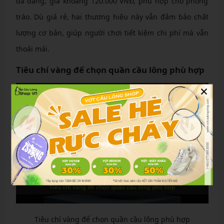
đa dạng, giá khoảng 120.000 VNĐ, phù hợp cho phong
trào. Dù giá rẻ, hai thương hiệu này vẫn đảm bảo chất
lượng cơ bản, giúp người chơi tiết kiệm chi phí mà vẫn
thoải mái.
Tiêu chí vàng để chọn quần cầu lông phù hợp
×
Tiêu chí vàng để chọn quần cầu lông phù hợp