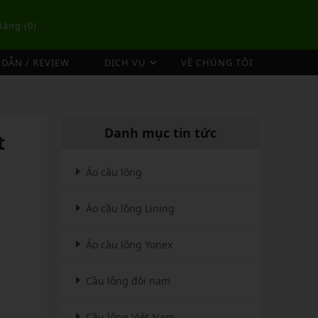
Hàng (
0
)
DẪN / REVIEW
DỊCH VỤ
VỀ CHÚNG TÔI
DỊCH VỤ ĐAN VỢT CẦU LÔNG
TÚI/BALO CẦU LÔNG
OP
DỊCH VỤ THU MUA VỢT CŨ
ex
Túi Cầu Lông Lining
Danh mục tin tức
t
ing
Túi Cầu Lông Yonex
mpoo
Túi Cầu Lông Victor
Áo cầu lông
tor
Túi Cầu Lông Mizuno
Áo cầu lông Lining
Túi Cầu Lông Apavi
Xem thêm
EBALL
MÁY ĐAN
Áo cầu lông Yonex
Phụ Kiện Máy Đan
Cầu lông đôi nam
Cầu lông Việt Nam