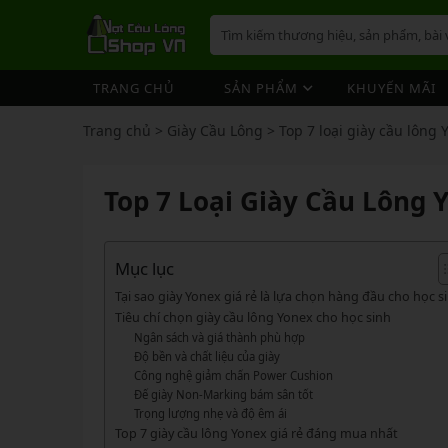
TRANG CHỦ
SẢN PHẨM
KHUYẾN MÃI
VỢT CẦU LÔNG
GIÀY 
ÁO CẦ
QUẦN 
TÚI/B
CƯỚC 
PHỤ K
NÓN
Trang chủ
>
Giày Cầu Lông
>
Top 7 loại giày cầu lông 
VỢT 
VỢT CẦU LÔNG
GIÀY CẦU LÔNG
GIÀY CẦU LÔNG
GIÀY 
ÁO CẦ
QUẦN 
TÚI/B
CUỐN 
TÚI/B
VỢT 
Vợt Cầu Lông Yonex
Giày Cầu Lông Yonex
Top 7 Loại Giày Cầu Lông 
ÁO CẦU LÔNG
GIÀY 
ÁO CẦ
QUẦN 
TÚI/B
ỐNG C
BÓNG 
Vợt Cầu Lông Victor
Giày Cầu Lông Mizuno
VỢT 
QUẦN CẦU LÔNG
GIÀY 
ÁO CẦ
QUẦN 
TÚI/B
VỚ CẦ
Vợt Cầu Lông Lining
Giày Cầu Lông Lining
VỢT 
Vợt Cầu Lông Mizuno
Giày Cầu Lông Victor
Mục lục
TÚI / BALO CẦU LÔNG
GIÀY 
ÁO CẦ
QUẦN
TÚI/B
Vợt Cầu Lông Hundred
Giày Cầu Lông Hundred
Tại sao giày Yonex giá rẻ là lựa chọn hàng đầu cho học s
VỢT 
PHỤ KIỆN CẦU LÔNG
GIÀY 
TÚI/B
Tiêu chí chọn giày cầu lông Yonex cho học sinh
Xem thêm
Xem thêm
Ngân sách và giá thành phù hợp
MÁY ĐAN
GIÀY 
TÚI/B
PHỤ KIỆN CẦU LÔNG
VỢT PICKLEBALL
VỢT 
Độ bền và chất liệu của giày
VỢT PICKLEBALL
GIÀY 
Công nghệ giảm chấn Power Cushion
Cước Cầu Lông
Vợt Pickleball Joola
VỢT 
Đế giày Non-Marking bám sân tốt
Ống Cầu Lông
Vợt Pickleball Sypik
PHỤ KIỆN PICKLE BALL
GIÀY 
Trọng lượng nhẹ và độ êm ái
VỢT 
Top 7 giày cầu lông Yonex giá rẻ đáng mua nhất
Cuốn Cán Cầu Lông
Vợt Pickleball Lining