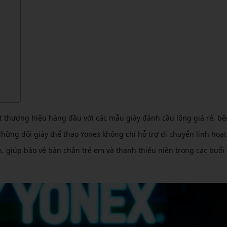
CẦU LÔNG KUMPOO
CẦU LÔNG REDSON
CẦU LÔNG KAWASAKI
CẦU LÔNG 3RD
CẦU LÔNG FELET
CẦU LÔNG APAVI
CẦU LÔNG APAVI
CẦU LÔNG DAS X
CẦU LÔNG FLEET
CẦU LÔNG FLEX POWER
t thương hiệu hàng đầu với các mẫu giày đánh cầu lông giá rẻ, bền
ững đôi giày thể thao Yonex không chỉ hỗ trợ di chuyển linh hoạt
CẦU LÔNG FORZA
, giúp bảo vệ bàn chân trẻ em và thanh thiếu niên trong các buổi 