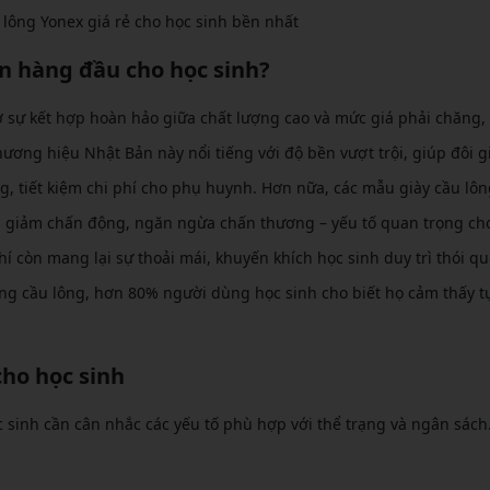
u lông Yonex giá rẻ cho học sinh bền nhất
họn hàng đầu cho học sinh?
ờ sự kết hợp hoàn hảo giữa chất lượng cao và mức giá phải chăng,
ơng hiệu Nhật Bản này nổi tiếng với độ bền vượt trội, giúp đôi g
 tiết kiệm chi phí cho phụ huynh. Hơn nữa, các mẫu giày cầu lôn
 giảm chấn động, ngăn ngừa chấn thương – yếu tố quan trọng cho
hí còn mang lại sự thoải mái, khuyến khích học sinh duy trì thói q
ng cầu lông, hơn 80% người dùng học sinh cho biết họ cảm thấy tự
cho học sinh
c sinh cần cân nhắc các yếu tố phù hợp với thể trạng và ngân sách