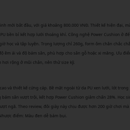
inh mới bắt đầu, với giá khoảng 800.000 VNĐ. Thiết kế hiện đại, m
a PU bền bỉ kết hợp lưới thoáng khí. Công nghệ Power Cushion ở đế
iờ học và tập luyện. Trọng lượng chỉ 260g, form ôm chân chắc ch
 độ êm ái và độ bám sân, phù hợp cho sân gỗ hoặc xi măng. Ưu điể
 hơi rộng ở mũi chân, nên thử size kỹ.
ao và thiết kế cứng cáp. Bề mặt ngoài từ da PU xen lưới, lót trong
 bám sân vượt trội, kết hợp Power Cushion giảm chấn 28%. Học si
trượt ngã. Theo review, đôi giày này chịu được hơn 200 giờ chơi m
. Nhược điểm: Màu đen dễ bám bụi.