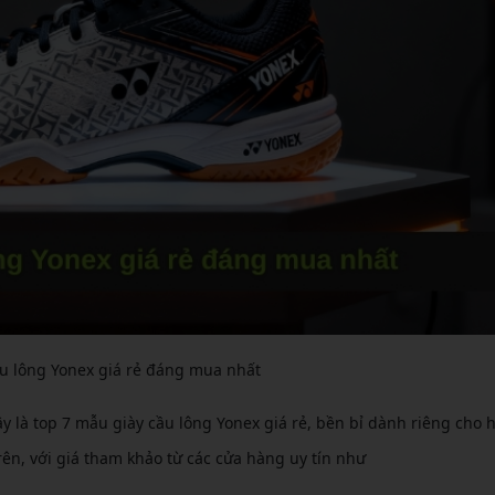
ầu lông Yonex giá rẻ đáng mua nhất
y là top 7 mẫu giày cầu lông Yonex giá rẻ, bền bỉ dành riêng cho 
rên, với giá tham khảo từ các cửa hàng uy tín như