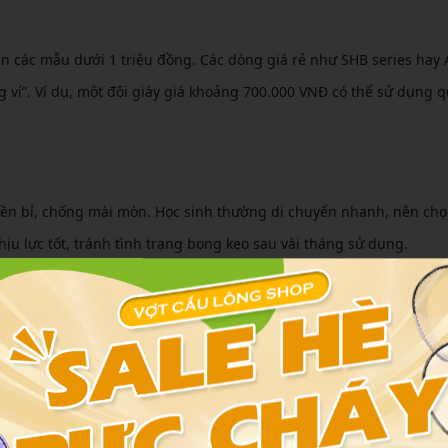
n các mẫu dưới 1 triệu đồng. Các dòng giá rẻ như SHB series hay
ví”. Ví dụ, một đôi giày giá khoảng 700.000 VNĐ có thể sử dụng q
 bền bỉ, chống mài mòn. Học sinh thường di chuyển nhanh, nên chọ
ịu lực tốt, tránh tình trạng bong keo sau vài tháng sử dụng.
ion
 thụ đến 30% lực va chạm, bảo vệ khớp chân. Đối với học sinh, điề
ồ hoặc di chuyển đột ngột trên sân cầu lông.