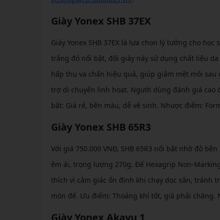
Giày Yonex SHB 37EX
Giày Yonex SHB 37EX là lựa chọn lý tưởng cho học s
trắng đỏ nổi bật, đôi giày này sử dụng chất liệu d
hấp thụ va chấn hiệu quả, giúp giảm mệt mỏi sau g
trợ di chuyển linh hoạt. Người dùng đánh giá cao
bật: Giá rẻ, bền màu, dễ vệ sinh. Nhược điểm: Form
Giày Yonex SHB 65R3
Với giá 750.000 VNĐ, SHB 65R3 nổi bật nhờ độ bền c
êm ái, trọng lượng 270g. Đế Hexagrip Non-Marking
thích vì cảm giác ổn định khi chạy dọc sân, tránh 
mòn đế. Ưu điểm: Thoáng khí tốt, giá phải chăng
Giày Yonex Akayu 1