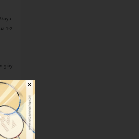
 Akayu
ua 1-2
n giày
×
u này