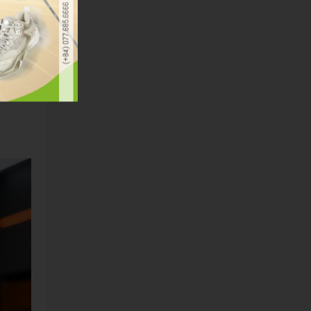
iều này
cảm