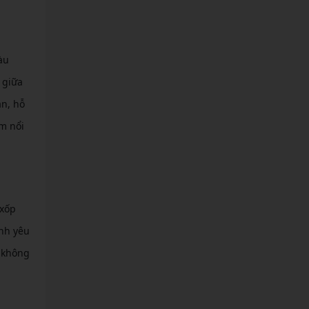
àu
 giữa
ắn, hỗ
m nổi
 xốp
nh yêu
à không