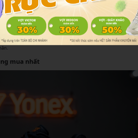
 với họa tiết Hexagrip tăng độ bám lên 3% so với thông thường. Đ
, đảm bảo an toàn và hiệu suất cao.
hiện các động tác nhanh. Lớp lót êm ái từ xốp cao cấp mang lại 
hân.
đáng mua nhất