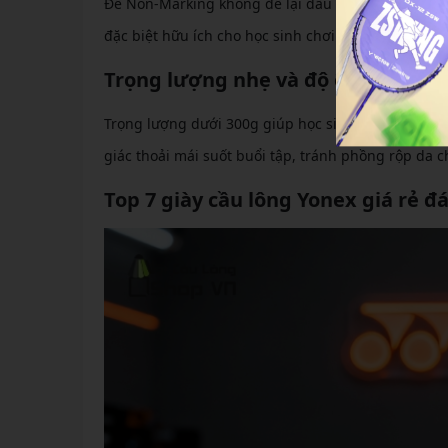
Đế Non-Marking không để lại dấu vết trên sàn sân,
đặc biệt hữu ích cho học sinh chơi ở sân trong nhà
Trọng lượng nhẹ và độ êm ái
Trọng lượng dưới 300g giúp học sinh dễ dàng thực 
giác thoải mái suốt buổi tập, tránh phồng rộp da c
Top 7 giày cầu lông Yonex giá rẻ 