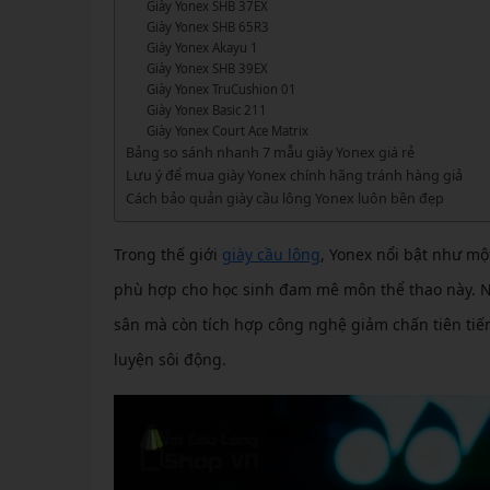
GIÀY 
Giày Yonex SHB 37EX
Vớ Cầu Lông
Vợt Pickleball Kamito
VỢT 
Giày Yonex SHB 65R3
GIÀY 
Vợt Pickleball Dưới 1tr
Giày Yonex Akayu 1
VỢT 
Giày Yonex SHB 39EX
Xem thêm
GIÀY 
Giày Yonex TruCushion 01
VỢT 
Giày Yonex Basic 211
GIÀY 
Giày Yonex Court Ace Matrix
Bảng so sánh nhanh 7 mẫu giày Yonex giá rẻ
VỢT 
Lưu ý để mua giày Yonex chính hãng tránh hàng giả
Cách bảo quản giày cầu lông Yonex luôn bền đẹp
VỢT 
VỢT 
Trong thế giới
giày cầu lông
, Yonex nổi bật như mộ
phù hợp cho học sinh đam mê môn thể thao này. Nh
VỢT 
sân mà còn tích hợp công nghệ giảm chấn tiên tiến
luyện sôi động.