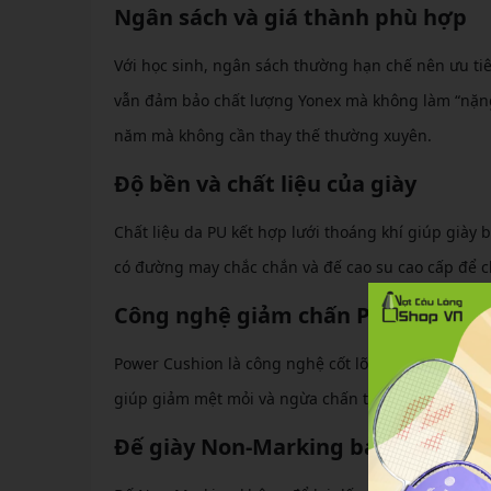
Ngân sách và giá thành phù hợp
Với học sinh, ngân sách thường hạn chế nên ưu tiê
vẫn đảm bảo chất lượng Yonex mà không làm “nặng 
năm mà không cần thay thế thường xuyên.
Độ bền và chất liệu của giày
Chất liệu da PU kết hợp lưới thoáng khí giúp giày
có đường may chắc chắn và đế cao su cao cấp để ch
Công nghệ giảm chấn Power Cush
Power Cushion là công nghệ cốt lõi của Yonex, hấp
giúp giảm mệt mỏi và ngừa chấn thương khi nhảy v
Đế giày Non-Marking bám sân tốt