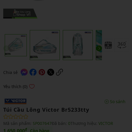
Chia sẻ
Yêu thích (0)
So sánh
Túi Cầu Lông Victor Br5233tty
Mã sản phẩm:
SP007647
Đã bán:
0
Thương hiệu:
VICTOR
₫
1,650,000
Còn hàng