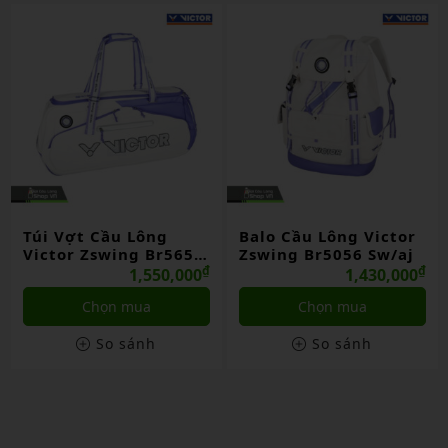
 Vợt Cầu Lông
Balo Cầu Lông Victor
Túi 
tor Zswing Br5656
Zswing Br5056 Sw/aj
Vict
/aj
₫
₫
1,550,000
1,430,000
Chọn mua
Chọn mua
So sánh
So sánh