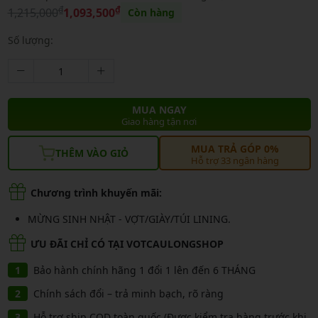
₫
₫
1,215,000
1,093,500
Còn hàng
Số lượng:
MUA NGAY
Giao hàng tận nơi
MUA TRẢ GÓP 0%
THÊM VÀO GIỎ
Hỗ trợ 33 ngân hàng
Chương trình khuyến mãi:
MỪNG SINH NHẬT - VỢT/GIÀY/TÚI LINING.
ƯU ĐÃI CHỈ CÓ TẠI VOTCAULONGSHOP
Bảo hành chính hãng 1 đổi 1 lên đến 6 THÁNG
Chính sách đổi – trả minh bạch, rõ ràng
Hỗ trợ ship COD toàn quốc (Được kiểm tra hàng trước khi