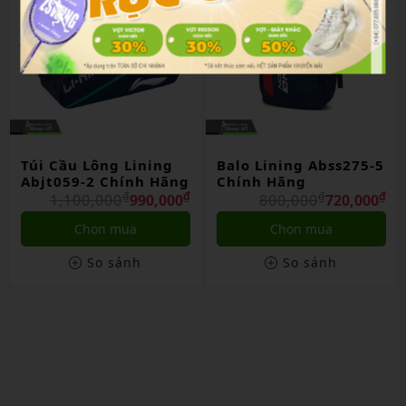
Túi Cầu Lông Lining
Balo Lining Abss275-5
Abjt059-2 Chính Hãng
Chính Hãng
₫
₫
₫
₫
1,100,000
990,000
800,000
720,000
Chọn mua
Chọn mua
So sánh
So sánh