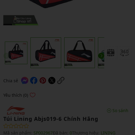
Chia sẻ
Yêu thích (0)
So sánh
Túi Lining Abjs019-6 Chính Hãng
Mã sản phẩm:
SP002967
Đã bán:
0
Thương hiệu:
LINING