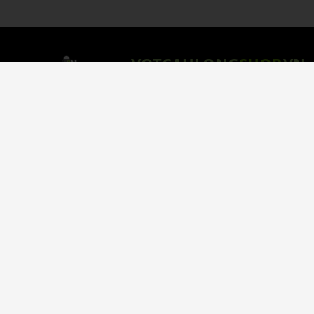
VOTCAULONG
SHOP
.VN
CHÍNH SÁCH MUA HÀNG
THÔNG T
Chính Sách Bảo Mật
Về chúng 
Chính Sách Giao Hàng
Thông tin
Chính Sách Thanh Toán
Câu hỏi 
Chính Sách Bán Hàng
DANH SÁCH NGÂN HÀNG
PHƯƠNG