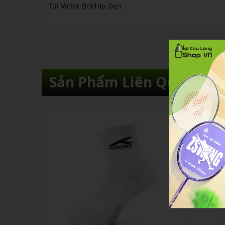
Túi Victor Br610p Đen
Sản Phẩm Liên Quan