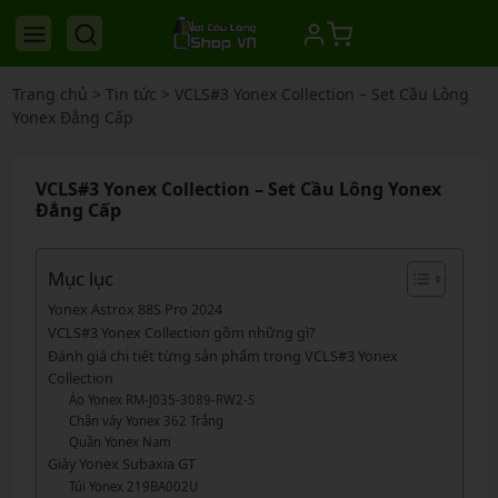
Trang chủ
>
Tin tức
>
VCLS#3 Yonex Collection – Set Cầu Lông
Yonex Đẳng Cấp
VCLS#3 Yonex Collection – Set Cầu Lông Yonex
Đẳng Cấp
Mục lục
Yonex Astrox 88S Pro 2024
VCLS#3 Yonex Collection gồm những gì?
Đánh giá chi tiết từng sản phẩm trong VCLS#3 Yonex
Collection
Áo Yonex RM-J035-3089-RW2-S
Chân váy Yonex 362 Trắng
Quần Yonex Nam
Giày Yonex Subaxia GT
Túi Yonex 219BA002U