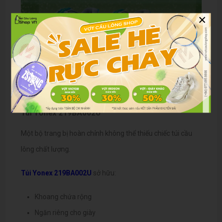
×
Túi Yonex 219BA002U
Một bộ trang bị hoàn chỉnh không thể thiếu chiếc túi cầu
lông chất lượng.
Túi Yonex 219BA002U
sở hữu:
Khoang chứa rộng
Ngăn riêng cho giày