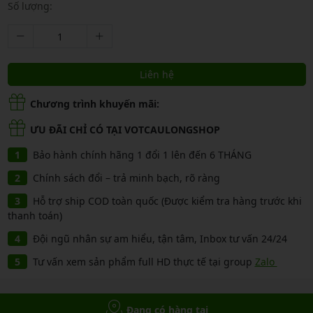
Số lượng:
Liên hệ
Chương trình khuyến mãi:
ƯU ĐÃI CHỈ CÓ TẠI VOTCAULONGSHOP
Bảo hành chính hãng 1 đổi 1 lên đến 6 THÁNG
Chính sách đổi – trả minh bạch, rõ ràng
Hỗ trợ ship COD toàn quốc (Được kiểm tra hàng trước khi
thanh toán)
Đội ngũ nhân sự am hiểu, tận tâm, Inbox tư vấn 24/24
Tư vấn xem sản phẩm full HD thực tế tại group
Zalo
Đang có hàng tại