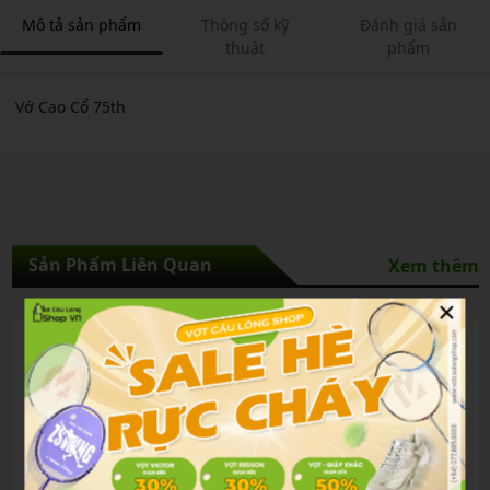
Mô tả sản phẩm
Thông số kỹ
Đánh giá sản
thuật
phẩm
Vớ Cao Cổ 75th
Sản Phẩm Liên Quan
Xem thêm
×