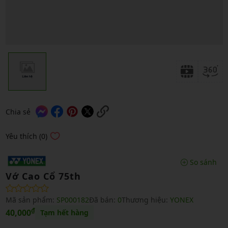
Chia sẻ
Yêu thích (0)
So sánh
Vớ Cao Cổ 75th
Mã sản phẩm:
SP000182
Đã bán:
0
Thương hiệu:
YONEX
₫
40,000
Tạm hết hàng