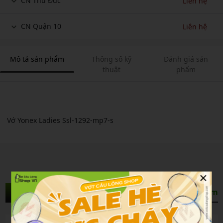
CN Thủ Đức
Liên hệ
CN Quận 10
Liên hệ
Mô tả sản phẩm
Thông số kỹ
Đánh giá sản
thuật
phẩm
Vớ Yonex Ladies Ssl-1292-mp7-s
×
Sản Phẩm Liên Quan
Xem thêm