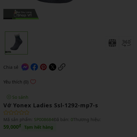
Chia sẻ
Yêu thích (0)
So sánh
Vớ Yonex Ladies Ssl-1292-mp7-s
Mã sản phẩm:
SP008684
Đã bán:
0
Thương hiệu:
₫
59,000
Tạm hết hàng