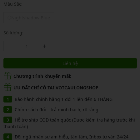
Màu Sắc:
Nightshadow Blue
Số lượng:
Liên hệ
Chương trình khuyến mãi:
ƯU ĐÃI CHỈ CÓ TẠI VOTCAULONGSHOP
Bảo hành chính hãng 1 đổi 1 lên đến 6 THÁNG
Chính sách đổi – trả minh bạch, rõ ràng
Hỗ trợ ship COD toàn quốc (Được kiểm tra hàng trước khi
thanh toán)
Đội ngũ nhân sự am hiểu, tận tâm, Inbox tư vấn 24/24