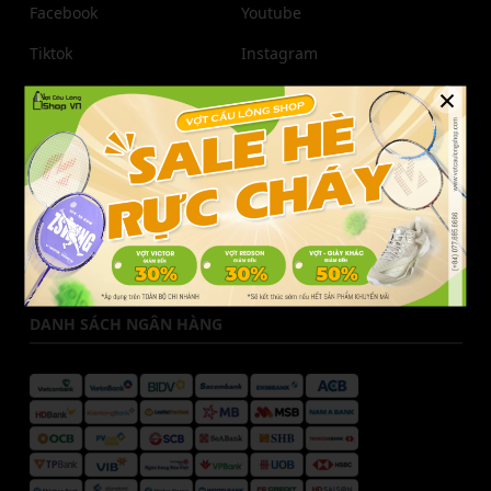
Facebook
Youtube
Tiktok
Instagram
×
Zalo
Pinterest
THÔNG TIN LIÊN HỆ
Liên hệ Vợt Cầu Lông Shop
Hotline CSKH:
077.685.6666
Email:
cskh@votcaulongshop.vn
DANH SÁCH NGÂN HÀNG