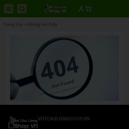
Trang chủ
>
Không tìm thấy
VOTCAULONG
SHOP
.VN