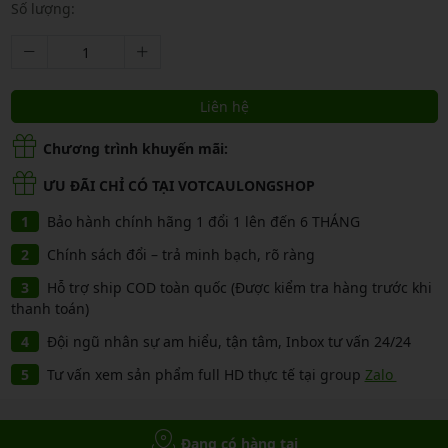
Số lượng:
Liên hệ
Chương trình khuyến mãi:
ƯU ĐÃI CHỈ CÓ TẠI VOTCAULONGSHOP
Bảo hành chính hãng 1 đổi 1 lên đến 6 THÁNG
Chính sách đổi – trả minh bạch, rõ ràng
Hỗ trợ ship COD toàn quốc (Được kiểm tra hàng trước khi
thanh toán)
Đội ngũ nhân sự am hiểu, tận tâm, Inbox tư vấn 24/24
Tư vấn xem sản phẩm full HD thực tế tại group
Zalo
Đang có hàng tại