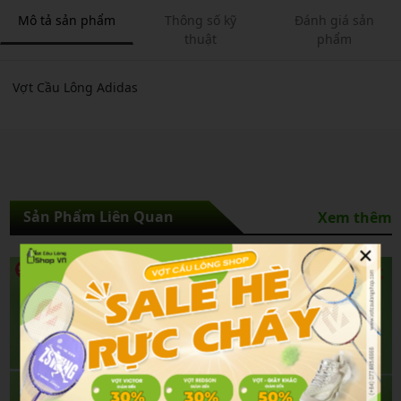
Mô tả sản phẩm
Thông số kỹ
Đánh giá sản
thuật
phẩm
Vợt Cầu Lông Adidas
Sản Phẩm Liên Quan
Xem thêm
×
5%