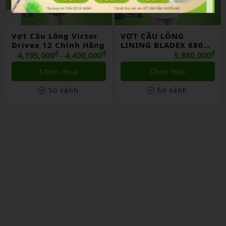
Vợt Cầu Lông Victor
VỢT CẦU LÔNG
Drivex 12 Chính Hãng
LINING BLADEX 880
₫
₫
SHIDA 2026 CHÍNH
₫
4,195,000
- 4,400,000
5,880,000
HÃNG
Chọn mua
Chọn mua
So sánh
So sánh