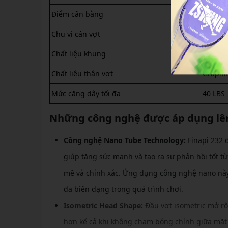
Điểm cân bằng
285 ± 
Chu vi cán vợt
G4
Chất liệu khung
Graphi
Chất liệu thân vợt
Graphi
Mức căng dây tối đa
40 LBS
Những công nghệ được áp dụng lên
Công nghệ Nano Tube Technology:
Finapi 232 
giúp tăng sức mạnh và tạo ra sự phản hồi tốt t
mẽ và chính xác. Ứng dụng công nghệ nano này 
đa biến dạng trong quá trình chơi.
Isometric Head Shape:
Đầu vợt isometric mở rộ
hơn kể cả khi không chạm bóng chính giữa mặt 