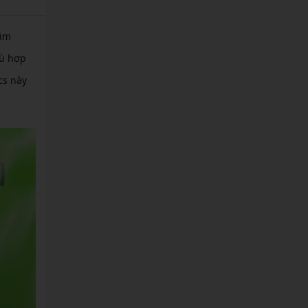
tầm
hù hợp
cs này