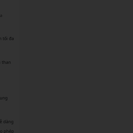
ra
 tối đa
u than
hung
dễ dàng
ho phép