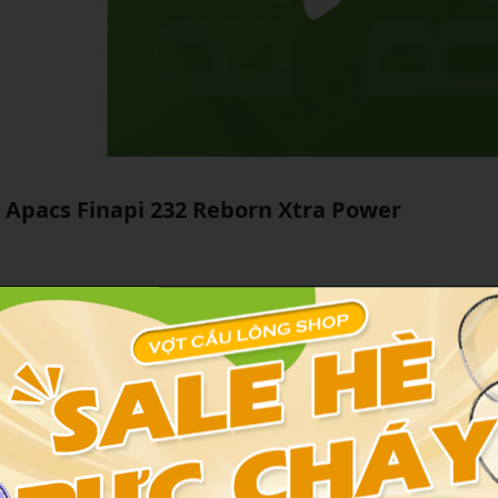
g Apacs Finapi 232 Reborn Xtra Power
Finapi 232 Reborn Xtra Power
)
bình