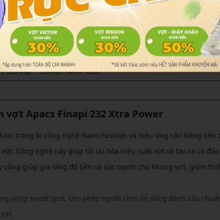
3 mm
te cao cấp + Carbon Nano Tube
te cao cấp + Carbon Nano Tube
 vợt Apacs Finapi 232 Xtra Power
được trang bị công nghệ Nano Fushion và hiệu ứng cân bằng tiên 
ừ vợt. Công nghệ này giúp tối ưu hóa hiệu suất vợt và tạo ra cú đ
cũng giúp gia tăng độ bền và sức mạnh cho khung vợt, giảm thiể
ng vùng sweet spot, cho phép người chơi dễ dàng đánh cầu chuẩ
vợt.