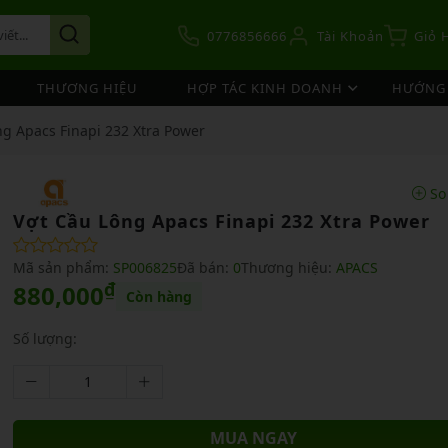
0776856666
Tài Khoản
Giỏ 
THƯƠNG HIỆU
HỢP TÁC KINH DOANH
HƯỚNG 
CẦU LÔNG YONEX
U LÔNG YONEX
CẦU LÔNG YONEX
ALO YONEX
CẦU LÔNG
IỆN MÁY ĐAN
BẢNG CHIẾT KHẤU ĐẠI LÝ
g Apacs Finapi 232 Xtra Power
CẦU LÔNG YONEX
VỢT CẦU LÔNG IXE
ÁO CẦU LÔNG
QUẦN CẦU LÔNG
CẦU LÔNG LINING
U LÔNG LINING
CẦU LÔNG LINING
ALO LINING
CÁN CẦU LÔNG
ALO PICKLEBALL
NHƯỢNG QUYỀN VỢT CẦU LÔNG SH
CẦU LÔNG VICTOR
VỢT CẦU LÔNG KAMITO
Áo Cầu Lông Yonex
Quần Cầu Lông Yon
So
CẦU LÔNG VICTOR
U LÔNG HUNDRED
CẦU LÔNG VICTOR
ALO VICTOR
ẦU LÔNG
PICKLEBALL
Áo Cầu Lông Lining
Quần Cầu Lông Lin
Vợt Cầu Lông Apacs Finapi 232 Xtra Power
CẦU LÔNG LINING
VỢT CẦU LÔNG KAWASAKI
CẦU LÔNG MIZUNO
U LÔNG FLYPOWER
CẦU LÔNG KID
ALO HUNDRED
U LÔNG
Áo Cầu Lông Hundred
Quần Cầu Lông Ku
CẦU LÔNG MIZUNO
VỢT CẦU LÔNG KLINT
Áo Cầu Lông Kid
Quần Cầu Lông Vic
Mã sản phẩm:
SP006825
Đã bán:
0
Thương hiệu:
APACS
CẦU LÔNG HUNDRED
U LÔNG KID
 CẦU LÔNG KUMPOO
ALO MIZUNO
₫
880,000
Áo Cầu Lông Flypower
Quần Cầu Lông Kid
Còn hàng
CẦU LÔNG HUNDRED
VỢT CẦU LÔNG KUMPOO
CẦU LÔNG APACS
ALO APAVI
Số lượng:
CẦU LÔNG XP
ALO KAMITO
GIÀY PICKLEBALL
PHỤ KIỆN PICKL
CẦU LÔNG APACS
VỢT CẦU LÔNG PROKENNEX
CẦU LÔNG LEFUS
Giày Asics
Bóng Pickleball
CẦU LÔNG FELET
VỢT CẦU LÔNG REVILO
Túi/balo Pickleball
CẦU LÔNG WIKA
CẦU LÔNG FLYPOWER
VỢT CẦU LÔNG TENWAY
MUA NGAY