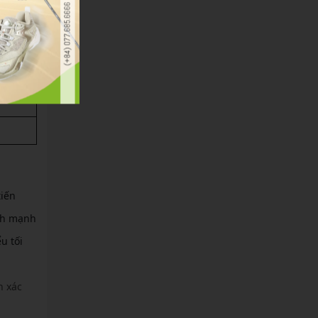
tiến
ánh mạnh
u tối
n xác