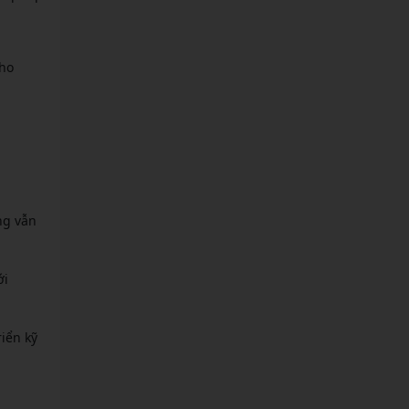
cho
ng vẫn
ới
iển kỹ