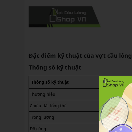
Đặc điểm kỹ thuật của vợt cầu lôn
Thông số kỹ thuật
Thông số kỹ thuật
Apacs 
Thương hiệu
Apacs
Chiều dài tổng thể
675mm
Trọng lượng
4U (84g
Độ cứng
Trung 