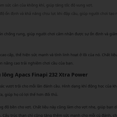
ảm sức cản của không khí, giúp tăng tốc độ vung vợt.
 độ ổn định và khả năng chịu lực khi đập cầu, giúp người chơi tạo 
ấn chống rung, giúp người chơi cảm nhận được sự ổn định và giảm
o cấp, thể hiện sức mạnh và tính linh hoạt ở lõi của nó. Chất liệ
n nâng cao trải nghiệm chơi cầu của bạn.
 lông Apacs Finapi 232 Xtra Power
xác vượt trội cho mỗi lần đánh cầu. Hình dạng khí động học của k
, giúp họ có lợi thế hơn đối thủ.
ng độ bền cho vợt. Chất liệu này cũng làm cho vợt nhẹ, giúp bạn 
h. Cấu trúc than chì cũng tăng thêm sức mạnh cho mỗi cú đánh, c