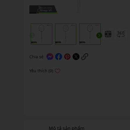
GIÀY 
Vớ Cầu Lông
Vợt Pickleball Kamito
VỢT 
GIÀY 
Vợt Pickleball Dưới 1tr
VỢT 
Xem thêm
GIÀY 
VỢT 
GIÀY 
VỢT 
VỢT 
Chia sẻ
VỢT 
Yêu thích (0)
VỢT 
Mô tả sản phẩm