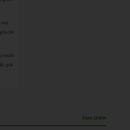
n mà
 pha bỏ
 sự muốn
t, giải
Xem thêm