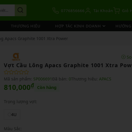
0776856666
Tài Khoản
Giỏ 
THƯƠNG HIỆU
HỢP TÁC KINH DOANH
HƯỚNG 
CẦU LÔNG YONEX
U LÔNG YONEX
CẦU LÔNG YONEX
ALO YONEX
CẦU LÔNG
IỆN MÁY ĐAN
BẢNG CHIẾT KHẤU ĐẠI LÝ
ng Apacs Graphite 1001 Xtra Power
CẦU LÔNG YONEX
VỢT CẦU LÔNG IXE
ÁO CẦU LÔNG
QUẦN CẦU LÔNG
CẦU LÔNG LINING
U LÔNG LINING
CẦU LÔNG LINING
ALO LINING
CÁN CẦU LÔNG
ALO PICKLEBALL
NHƯỢNG QUYỀN VỢT CẦU LÔNG SH
CẦU LÔNG VICTOR
VỢT CẦU LÔNG KAMITO
Áo Cầu Lông Yonex
Quần Cầu Lông Yon
So
CẦU LÔNG VICTOR
U LÔNG HUNDRED
CẦU LÔNG VICTOR
ALO VICTOR
ẦU LÔNG
PICKLEBALL
Áo Cầu Lông Lining
Quần Cầu Lông Lin
Vợt Cầu Lông Apacs Graphite 1001 Xtra Pow
CẦU LÔNG LINING
VỢT CẦU LÔNG KAWASAKI
CẦU LÔNG MIZUNO
U LÔNG FLYPOWER
CẦU LÔNG KID
ALO HUNDRED
U LÔNG
Áo Cầu Lông Hundred
Quần Cầu Lông Ku
CẦU LÔNG MIZUNO
VỢT CẦU LÔNG KLINT
Áo Cầu Lông Kid
Quần Cầu Lông Vic
Mã sản phẩm:
SP006691
Đã bán:
0
Thương hiệu:
APACS
CẦU LÔNG HUNDRED
U LÔNG KID
 CẦU LÔNG KUMPOO
ALO MIZUNO
₫
810,000
Áo Cầu Lông Flypower
Quần Cầu Lông Kid
Còn hàng
CẦU LÔNG HUNDRED
VỢT CẦU LÔNG KUMPOO
CẦU LÔNG APACS
ALO APAVI
CẦU LÔNG XP
ALO KAMITO
GIÀY PICKLEBALL
PHỤ KIỆN PICKL
CẦU LÔNG APACS
Trọng lượng vợt:
VỢT CẦU LÔNG PROKENNEX
CẦU LÔNG LEFUS
Giày Asics
Bóng Pickleball
CẦU LÔNG FELET
VỢT CẦU LÔNG REVILO
4U
Túi/balo Pickleball
CẦU LÔNG WIKA
CẦU LÔNG FLYPOWER
VỢT CẦU LÔNG TENWAY
Màu Sắc: