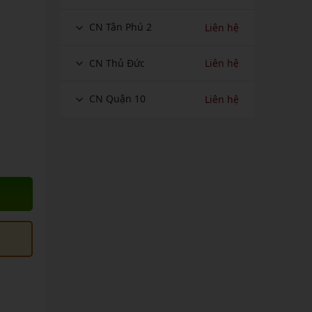
CN Tân Phú 2
Liên hệ
CN Thủ Đức
Liên hệ
CN Quận 10
Liên hệ