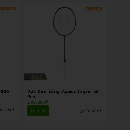
 800
Vợt Cầu Lông Apacs Imperial
Vợt C
Pro
Conce
₫
2,030,000
810,000
o sánh
Liên hệ
So sánh
Liên h