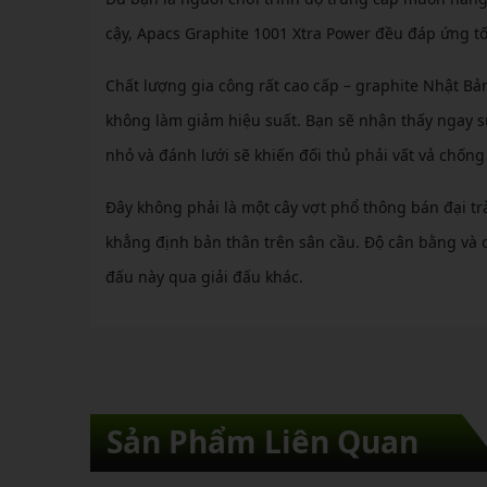
cậy, Apacs Graphite 1001 Xtra Power đều đáp ứng tốt
Chất lượng gia công rất cao cấp – graphite Nhật Bả
không làm giảm hiệu suất. Bạn sẽ nhận thấy ngay sự
nhỏ và đánh lưới sẽ khiến đối thủ phải vất vả chống
Đây không phải là một cây vợt phổ thông bán đại tr
khẳng định bản thân trên sân cầu. Độ cân bằng và 
đấu này qua giải đấu khác.
Sản Phẩm Liên Quan