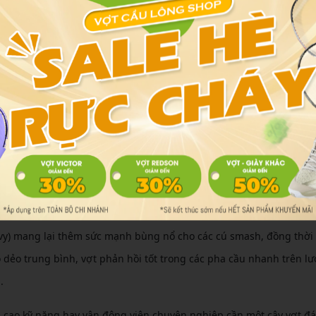
vy) mang lại thêm sức mạnh bùng nổ cho các cú smash, đồng thời
 dẻo trung bình, vợt phản hồi tốt trong các pha cầu nhanh trên lư
.
 cao kỹ năng hay vận động viên chuyên nghiệp cần một cây vợt đá