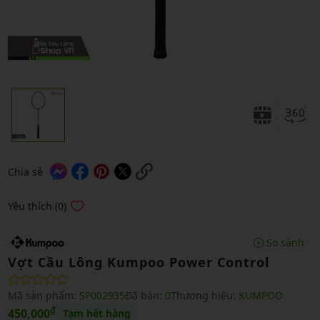
Chia sẻ
Yêu thích (0)
So sánh
Vợt Cầu Lông Kumpoo Power Control
Mã sản phẩm:
SP002935
Đã bán:
0
Thương hiệu:
KUMPOO
₫
450,000
Tạm hết hàng