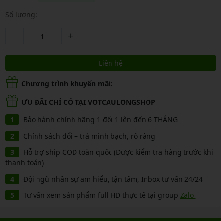
Số lượng:
Liên hệ
Chương trình khuyến mãi:
ƯU ĐÃI CHỈ CÓ TẠI VOTCAULONGSHOP
Bảo hành chính hãng 1 đổi 1 lên đến 6 THÁNG
Chính sách đổi – trả minh bạch, rõ ràng
Hỗ trợ ship COD toàn quốc (Được kiểm tra hàng trước khi
thanh toán)
Đội ngũ nhân sự am hiểu, tận tâm, Inbox tư vấn 24/24
Tư vấn xem sản phẩm full HD thực tế tại group
Zalo