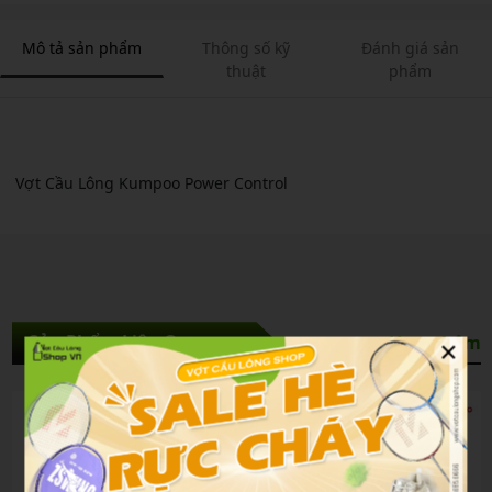
Mô tả sản phẩm
Thông số kỹ
Đánh giá sản
thuật
phẩm
Vợt Cầu Lông Kumpoo Power Control
×
Sản Phẩm Liên Quan
Xem thêm