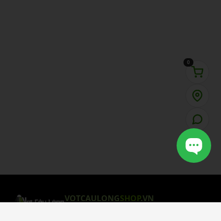
0
VOTCAULONG
SHOP
.VN