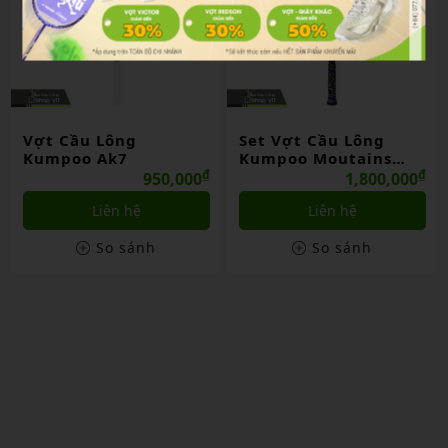
Vợt Cầu Lông
Set Vợt Cầu Lông
Kumpoo Ak7
Kumpoo Moutains
₫
And River
₫
950,000
1,800,000
Liên hệ
Liên hệ
So sánh
So sánh