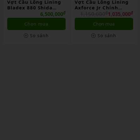
Vợt Cầu Lông Lining
Vợt Cầu Lông Lining
Axforce Jr Chính
3d Calibar 800 Chính
Hãng
₫
₫
Hãng
₫
₫
1,150,000
1,035,000
3,900,000
3,510,000
Chọn mua
Liên hệ
So sánh
So sánh