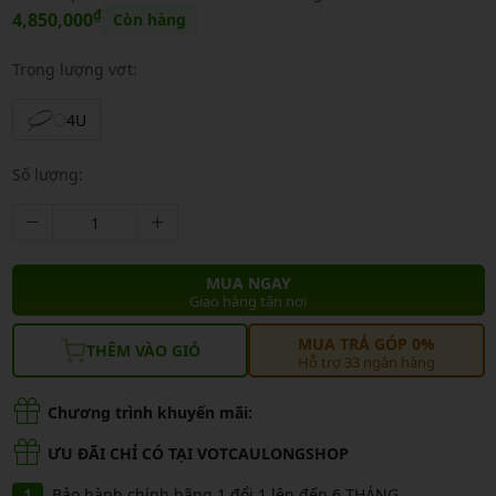
₫
4,850,000
Còn hàng
Trọng lượng vợt:
4U
Số lượng:
MUA NGAY
Giao hàng tận nơi
MUA TRẢ GÓP 0%
THÊM VÀO GIỎ
Hỗ trợ 33 ngân hàng
Chương trình khuyến mãi:
ƯU ĐÃI CHỈ CÓ TẠI VOTCAULONGSHOP
Bảo hành chính hãng 1 đổi 1 lên đến 6 THÁNG