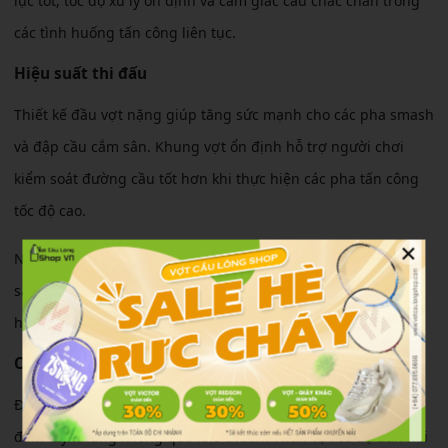
lực tốt, tốc độ xử lý ổn định và cảm giác cầu chắc chắn trong
các tình huống tấn công liên tục.
Hiệu suất thi đấu
Thiết kế đầu vợt nặng giúp tăng sức mạnh cho các pha smash
và đập cầu cắm sân. Khung vợt ổn định hỗ trợ người chơi
kiểm soát đường cầu tốt hơn khi thực hiện các pha tấn công
tốc độ cao.
×
Ngoài ra, khả năng phản tạt và chuyển trạng thái phòng thủ
sang tấn công cũng được cải thiện nhờ thiết kế khí động học
hiện đại.
Cảm giác sử dụng
Điểm mạnh của Lining Axforce 100 Gen 2 là cảm giác đánh
đầm tay nhưng không quá khó thuần. Thân vợt có độ đàn hồi