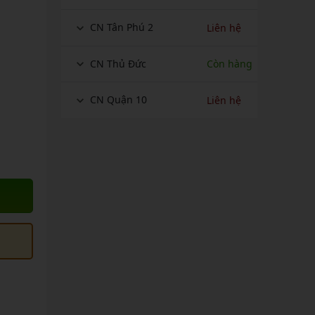
CN Tân Phú 2
Liên hệ
CN Thủ Đức
Còn hàng
CN Quận 10
Liên hệ