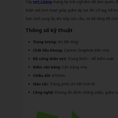
Cây
vợt Lining
mang lại trải nghiệm dễ làm quen, đ
thân vợt linh hoạt giúp giảm áp lực lên cổ tay, hỗ 
hạn chế rung lắc khi tiếp xúc cầu, từ đó tăng độ ch
Thông số kỹ thuật
Trọng lượng:
4U (80–84g)
Chất liệu khung:
Carbon Graphite bền nhẹ
Độ cứng thân vợt:
Trung bình – dễ kiểm soát
Điểm cân bằng:
Cân bằng nhẹ
Chiều dài:
675mm
Màu sắc:
Trắng phối chi tiết tinh tế
Công nghệ:
Khung ổn định chống xoắn, giảm ru