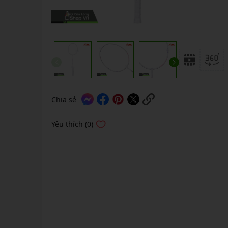
GIÀY 
Vớ Cầu Lông
Vợt Pickleball Kamito
VỢT 
GIÀY 
Vợt Pickleball Dưới 1tr
VỢT 
Xem thêm
GIÀY 
VỢT 
GIÀY 
VỢT 
VỢT 
Chia sẻ
VỢT 
Yêu thích (0)
VỢT 