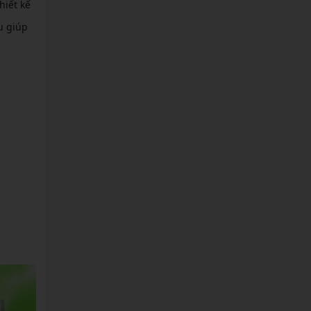
hiết kế
u giúp