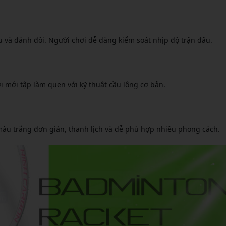
ầu và đánh đôi. Người chơi dễ dàng kiểm soát nhịp độ trận đấu.
 mới tập làm quen với kỹ thuật cầu lông cơ bản.
màu trắng đơn giản, thanh lịch và dễ phù hợp nhiều phong cách.