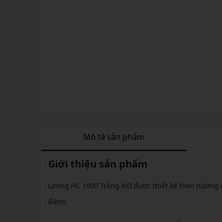
Mô tả sản phẩm
Giới thiệu sản phẩm
Lining HC 1000 Trắng ND được thiết kế theo hướng 
đánh.