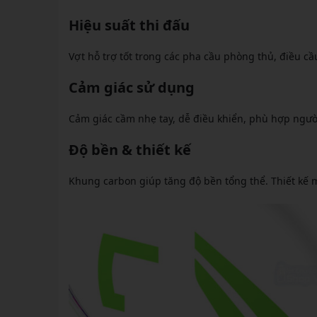
Hiệu suất thi đấu
Vợt hỗ trợ tốt trong các pha cầu phòng thủ, điều c
Cảm giác sử dụng
Cảm giác cầm nhẹ tay, dễ điều khiển, phù hợp người
Độ bền & thiết kế
Khung carbon giúp tăng độ bền tổng thể. Thiết kế 