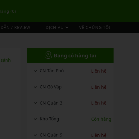
Hàng (
0
)
DẪN / REVIEW
DỊCH VỤ
VỀ CHÚNG TÔI
DỊCH VỤ ĐAN VỢT CẦU LÔNG
TÚI/BALO CẦU LÔNG
OP
DỊCH VỤ THU MUA VỢT CŨ
Đang có hàng tại
ex
Túi Cầu Lông Lining
 sánh
ing
Túi Cầu Lông Yonex
CN Tân Phú
Liên hệ
mpoo
Túi Cầu Lông Victor
tor
Túi Cầu Lông Mizuno
CN Gò Vấp
Liên hệ
Túi Cầu Lông Apavi
Xem thêm
CN Quận 3
Liên hệ
EBALL
MÁY ĐAN
Phụ Kiện Máy Đan
Kho Tổng
Còn hàng
CN Quận 9
Liên hệ