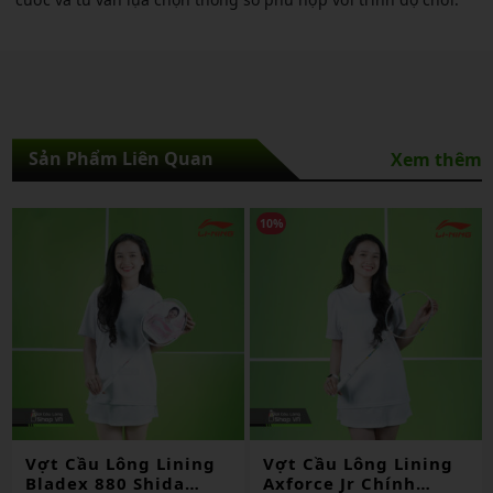
Sản Phẩm Liên Quan
Xem thêm
10%
10%
g Lining
Vợt Cầu Lông Lining
Vợt Cầu Lông 
Shida
Axforce Jr Chính
3d Calibar 80