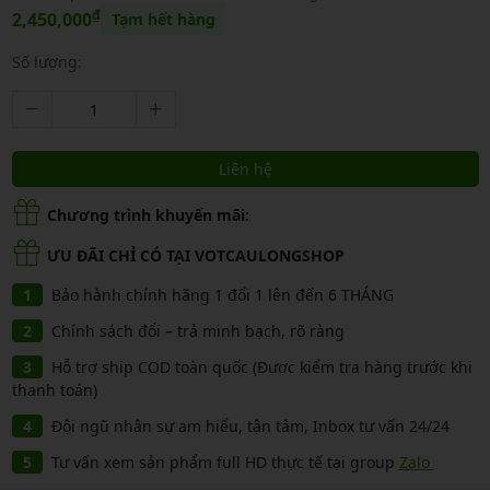
₫
2,450,000
Tạm hết hàng
Số lượng:
Liên hệ
Chương trình khuyến mãi:
ƯU ĐÃI CHỈ CÓ TẠI VOTCAULONGSHOP
Bảo hành chính hãng 1 đổi 1 lên đến 6 THÁNG
Chính sách đổi – trả minh bạch, rõ ràng
Hỗ trợ ship COD toàn quốc (Được kiểm tra hàng trước khi
thanh toán)
Đội ngũ nhân sự am hiểu, tận tâm, Inbox tư vấn 24/24
Tư vấn xem sản phẩm full HD thực tế tại group
Zalo