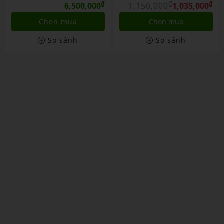
₫
Hãng
₫
₫
Hãng
₫
6,500,000
1,150,000
1,035,000
3,900,000
3
mua
Chọn mua
Liên hệ
ánh
So sánh
So sá