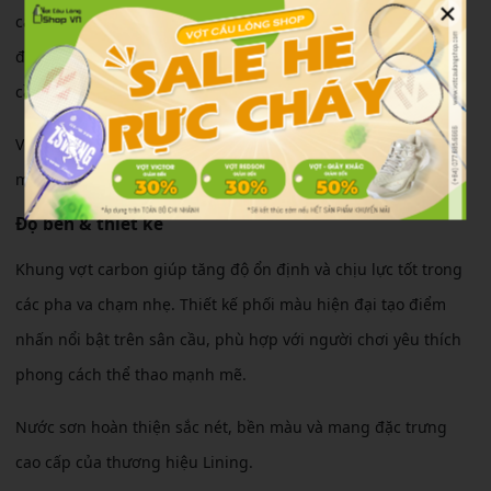
×
cảm giác đánh dễ làm quen. Người chơi có thể cảm nhận rõ
độ giữ cầu khi thực hiện bỏ nhỏ, chém cầu hoặc điều hướng
cầu chính xác hơn.
Vợt cũng cho cảm giác đầm tay vừa phải, hạn chế tình trạng
mỏi cổ tay khi chơi trong thời gian dài.
Độ bền & thiết kế
Khung vợt carbon giúp tăng độ ổn định và chịu lực tốt trong
các pha va chạm nhẹ. Thiết kế phối màu hiện đại tạo điểm
nhấn nổi bật trên sân cầu, phù hợp với người chơi yêu thích
phong cách thể thao mạnh mẽ.
Nước sơn hoàn thiện sắc nét, bền màu và mang đặc trưng
cao cấp của thương hiệu Lining.