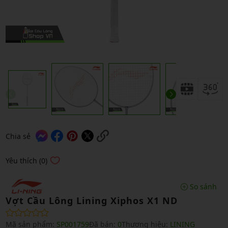
Chia sẻ
Yêu thích (0)
So sánh
Vợt Cầu Lông Lining Xiphos X1 ND
Mã sản phẩm:
SP001759
Đã bán:
0
Thương hiệu:
LINING