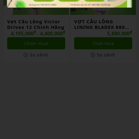
Vợt Cầu Lông Victor
VỢT CẦU LÔNG
Drivex 12 Chính Hãng
LINING BLADEX 880
₫
₫
SHIDA 2026 CHÍNH
₫
4,195,000
- 4,400,000
5,880,000
HÃNG
Chọn mua
Chọn mua
So sánh
So sánh