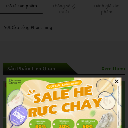
Mô tả sản phẩm
Thông số kỹ
Đánh giá sản
thuật
phẩm
Vợt Cầu Lông Phôi Lining
Sản Phẩm Liên Quan
Xem thêm
×
5%