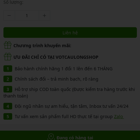
Số lượng:
Liên hệ
Chương trình khuyến mãi:
ƯU ĐÃI CHỈ CÓ TẠI VOTCAULONGSHOP
Bảo hành chính hãng 1 đổi 1 lên đến 6 THÁNG
Chính sách đổi – trả minh bạch, rõ ràng
Hỗ trợ ship COD toàn quốc (Được kiểm tra hàng trước khi
thanh toán)
Đội ngũ nhân sự am hiểu, tận tâm, Inbox tư vấn 24/24
Tư vấn xem sản phẩm full HD thực tế tại group
Zalo
Đang có hàng tại