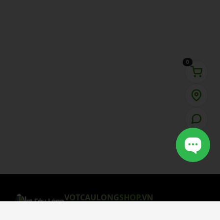
0
VOTCAULONG
SHOP
.VN