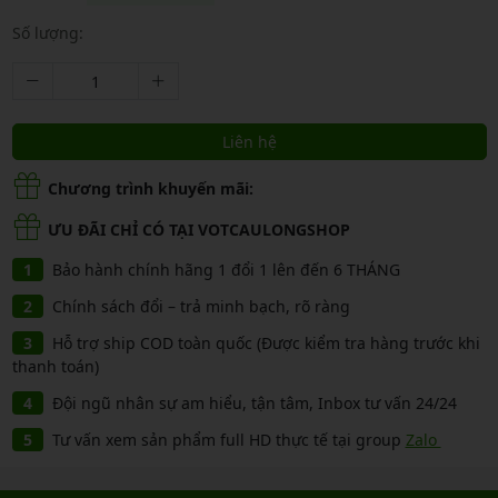
Số lượng:
Liên hệ
Chương trình khuyến mãi:
ƯU ĐÃI CHỈ CÓ TẠI VOTCAULONGSHOP
Bảo hành chính hãng 1 đổi 1 lên đến 6 THÁNG
Chính sách đổi – trả minh bạch, rõ ràng
Hỗ trợ ship COD toàn quốc (Được kiểm tra hàng trước khi
thanh toán)
Đội ngũ nhân sự am hiểu, tận tâm, Inbox tư vấn 24/24
Tư vấn xem sản phẩm full HD thực tế tại group
Zalo