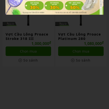
Vợt Cầu Lông Proace
Vợt Cầu Lông Proace
Stroke 318 III
Platinum 280
₫
₫
1,000,000
1,080,000
Chọn mua
Chọn mua
So sánh
So sánh