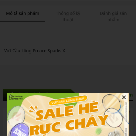
Mô tả sản phẩm
Thông số kỹ
Đánh giá sản
thuật
phẩm
Vợt Cầu Lông Proace Sparks X
×
Sản Phẩm Liên Quan
Xem thêm