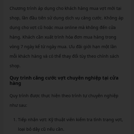
Chương trình áp dụng cho khách hàng mua vợt mới tại
shop, lần đầu tiên sử dụng dịch vụ căng cước. Không áp
dụng cho vợt cũ hoặc mua online mà không đến cửa
hàng. Khách cần xuất trình hóa đơn mua hàng trong
vòng 7 ngày kể từ ngày mua. Ưu đãi giới hạn một lần
mỗi khách hàng và có thể thay đổi tùy theo chính sách
shop.
Quy trình căng cước vợt chuyên nghiệp tại cửa
hàng
Quy trình được thực hiện theo trình tự chuyên nghiệp
như sau:
Tiếp nhận vợt: Kỹ thuật viên kiểm tra tình trạng vợt,
loại bỏ dây cũ nếu cần.