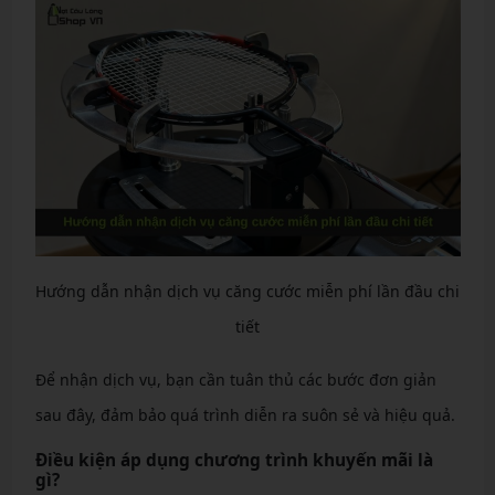
Hướng dẫn nhận dịch vụ căng cước miễn phí lần đầu chi
tiết
Để nhận dịch vụ, bạn cần tuân thủ các bước đơn giản
sau đây, đảm bảo quá trình diễn ra suôn sẻ và hiệu quả.
Điều kiện áp dụng chương trình khuyến mãi là
gì?