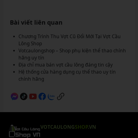
Bài viết liên quan
Chương Trình Thu Vợt Cũ Đổi Mới Tại Vợt Cầu
Lông Shop
Votcaulongshop – Shop phụ kiện thể thao chính
hãng uy tín
Địa chỉ mua bán vợt cầu lông đáng tin cậy
Hệ thống cửa hàng dụng cụ thể thao uy tín
chính hãng
VOTCAULONG
SHOP
.VN