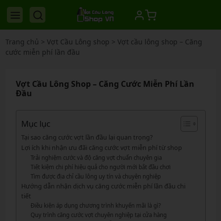
Trang chủ
>
Vợt Cầu Lông shop
>
Vợt cầu lông shop – Căng
cước miễn phí lần đầu
Vợt Cầu Lông Shop – Căng Cước Miễn Phí Lần
Đầu
Mục lục
Tại sao căng cước vợt lần đầu lại quan trọng?
Lợi ích khi nhận ưu đãi căng cước vợt miễn phí từ shop
Trải nghiệm cước và độ căng vợt chuẩn chuyên gia
Tiết kiệm chi phí hiệu quả cho người mới bắt đầu chơi
Tìm được địa chỉ cầu lông uy tín và chuyên nghiệp
Hướng dẫn nhận dịch vụ căng cước miễn phí lần đầu chi
tiết
Điều kiện áp dụng chương trình khuyến mãi là gì?
Quy trình căng cước vợt chuyên nghiệp tại cửa hàng