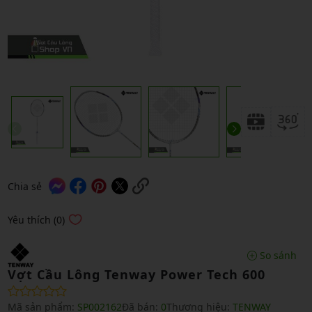
Chia sẻ
Yêu thích (0)
So sánh
Vợt Cầu Lông Tenway Power Tech 600
Mã sản phẩm:
SP002162
Đã bán:
0
Thương hiệu:
TENWAY