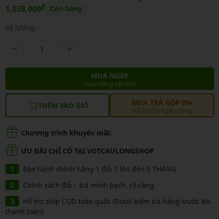
₫
1,038,000
Còn hàng
Số lượng:
MUA NGAY
Giao hàng tận nơi
MUA TRẢ GÓP 0%
THÊM VÀO GIỎ
Hỗ trợ 33 ngân hàng
Chương trình khuyến mãi:
ƯU ĐÃI CHỈ CÓ TẠI VOTCAULONGSHOP
Bảo hành chính hãng 1 đổi 1 lên đến 6 THÁNG
Chính sách đổi – trả minh bạch, rõ ràng
Hỗ trợ ship COD toàn quốc (Được kiểm tra hàng trước khi
thanh toán)