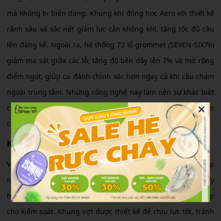
mà không bị biến dạng. Khung khí động học Aero với thiết kế
rãnh sâu và sắc nét giảm lực cản không khí, tăng tốc độ cầu
lên đáng kể. Ngoài ra, hệ thống 72 lỗ grommet (SEVEN-SIX76)
giảm ma sát giữa các lỗ, tăng độ bền dây lên 7% và mở rộng
điểm ngọt, giúp cú đánh chính xác hơn ngay cả khi cầu chạm
ngoài trung tâm. Những công nghệ này làm nên sự khác biệt
×
của vợt cầu lông Tenway Power Tech 600 so với các sản phẩm
cùng phân khúc.
Khả năng chịu mức căng lưới cực cao
Với sức căng tối đa 30 LBS, Tenway Power Tech 600 cho phép
người chơi tùy chỉnh độ căng theo lối chơi. Mức căng cao này
hỗ trợ các cú smash uy lực, trong khi căng thấp hơn phù hợp
cho kiểm soát. Khung vợt được thiết kế để chịu lực tốt, tránh