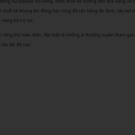
dòng Auraspeed nổi tiếng, được thiết kế hướng đến khả năng xử l
ới thiết kế khung khí động học cùng độ cân bằng ổn định, cây vợt
 năng hỗ trợ lực.
 công thủ toàn diện, đặc biệt là những ai thường xuyên tham gia 
cầu tốc độ cao.