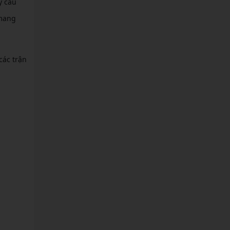
ý cầu
 mang
các trận