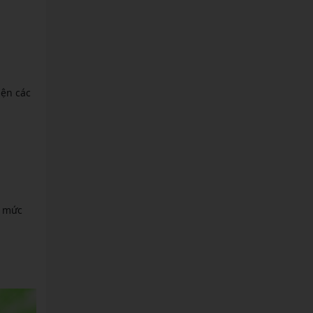
iện các
ở mức