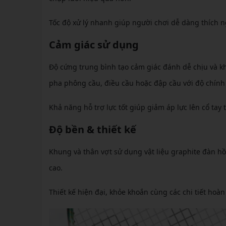
Tốc độ xử lý nhanh giúp người chơi dễ dàng thích ng
Cảm giác sử dụng
Độ cứng trung bình tạo cảm giác đánh dễ chịu và kh
pha phông cầu, điều cầu hoặc đập cầu với độ chính 
Khả năng hỗ trợ lực tốt giúp giảm áp lực lên cổ tay 
Độ bền & thiết kế
Khung và thân vợt sử dụng vật liệu graphite đàn h
cao.
Thiết kế hiện đại, khỏe khoắn cùng các chi tiết hoà