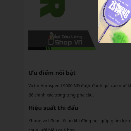
Ưu điểm nổi bật
Victor Auraspeed 9000 ND được đánh giá cao nhờ kh
độ chính xác trong từng pha cầu.
Hiệu suất thi đấu
Khung vợt được tối ưu khí động học giúp giảm lực c
chụp lưới hiệu quả hơn.