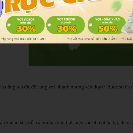
ả năng tạo tốc độ vung vợt nhanh nhưng vẫn duy trì được sự ổn 
ản không khí, hỗ trợ người chơi thực hiện các pha phản tạt, điều 