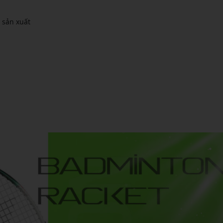
 sản xuất