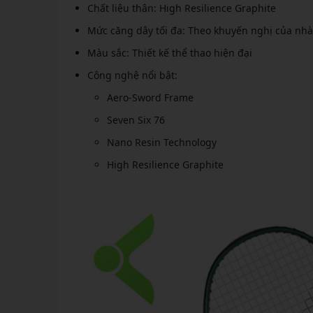
Chất liệu thân: High Resilience Graphite
Mức căng dây tối đa: Theo khuyến nghị của nhà
Màu sắc: Thiết kế thể thao hiện đại
Công nghệ nổi bật:
Aero-Sword Frame
Seven Six 76
Nano Resin Technology
High Resilience Graphite