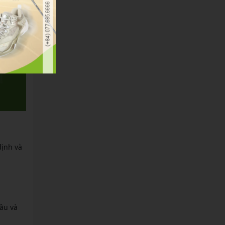
định và
cầu và