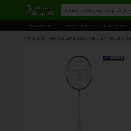
TRANG CHỦ
SẢN PHẨM
KHUYẾN MÃI
VỢT CẦU LÔNG
GIÀY 
ÁO CẦ
QUẦN 
TÚI/B
CƯỚC 
PHỤ K
NÓN
Trang chủ
>
Vợt Cầu Lông Victor Nội Địa
>
Vợt Cầu Lôn
VỢT 
VỢT CẦU LÔNG
GIÀY CẦU LÔNG
GIÀY CẦU LÔNG
GIÀY 
ÁO CẦ
QUẦN 
TÚI/B
CUỐN 
TÚI/B
VỢT 
Vợt Cầu Lông Yonex
Giày Cầu Lông Yonex
ÁO CẦU LÔNG
GIÀY 
ÁO CẦ
QUẦN 
TÚI/B
ỐNG C
BÓNG 
Vợt Cầu Lông Victor
Giày Cầu Lông Mizuno
VỢT 
QUẦN CẦU LÔNG
GIÀY 
ÁO CẦ
QUẦN 
TÚI/B
VỚ CẦ
Vợt Cầu Lông Lining
Giày Cầu Lông Lining
VỢT 
Vợt Cầu Lông Mizuno
Giày Cầu Lông Victor
TÚI / BALO CẦU LÔNG
GIÀY 
ÁO CẦ
QUẦN
TÚI/B
Vợt Cầu Lông Hundred
Giày Cầu Lông Hundred
VỢT 
PHỤ KIỆN CẦU LÔNG
GIÀY 
TÚI/B
Xem thêm
Xem thêm
MÁY ĐAN
GIÀY 
TÚI/B
PHỤ KIỆN CẦU LÔNG
VỢT PICKLEBALL
VỢT 
VỢT PICKLEBALL
GIÀY 
Cước Cầu Lông
Vợt Pickleball Joola
VỢT 
Ống Cầu Lông
Vợt Pickleball Sypik
PHỤ KIỆN PICKLE BALL
GIÀY 
VỢT 
Cuốn Cán Cầu Lông
Vợt Pickleball Lining