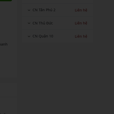
CN Tân Phú 2
Liên hệ
CN Thủ Đức
Liên hệ
CN Quận 10
Liên hệ
thanh