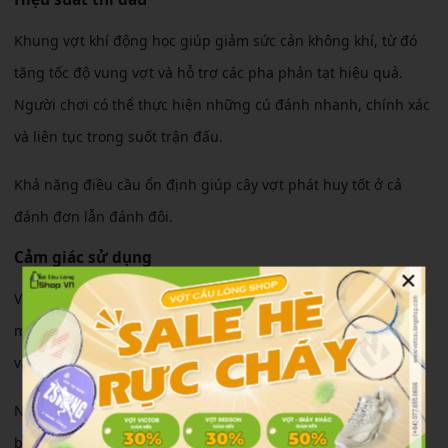
Khung vợt khí động học giúp giảm sức cản không khí, từ đó
tăng tốc độ vung vợt và hỗ trợ các pha phản tạt hiệu quả.
Người chơi có thể thực hiện những cú đánh nhanh, chính xác
và liên tục trong suốt trận đấu.
Khả năng điều cầu ổn định giúp cây vợt phát huy tốt ở cả
đánh đơn lẫn đánh đôi.
Cảm giác sử dụng
×
Với độ cứng trung bình và trọng lượng dễ làm quen, vợt
mang lại cảm giác đánh thoải mái, hạn chế áp lực lên cổ tay
và cánh tay.
Người chơi dễ dàng kiểm soát đường cầu, thực hiện các pha
bỏ nhỏ, điều cầu hoặc tấn công mà không cần dùng quá