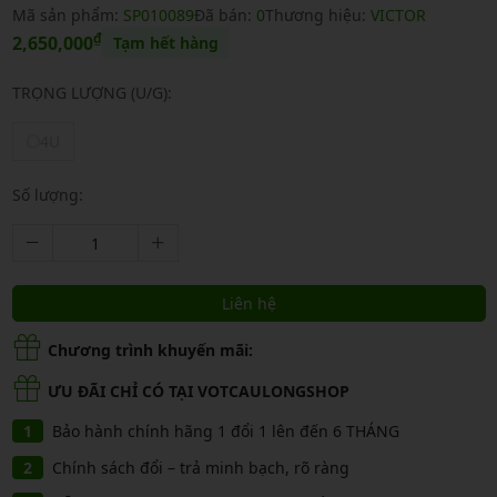
Mã sản phẩm:
SP010089
Đã bán:
0
Thương hiệu:
VICTOR
₫
2,650,000
Tạm hết hàng
TRỌNG LƯỢNG (U/G):
4U
Số lượng:
Liên hệ
Chương trình khuyến mãi:
ƯU ĐÃI CHỈ CÓ TẠI VOTCAULONGSHOP
Bảo hành chính hãng 1 đổi 1 lên đến 6 THÁNG
Chính sách đổi – trả minh bạch, rõ ràng