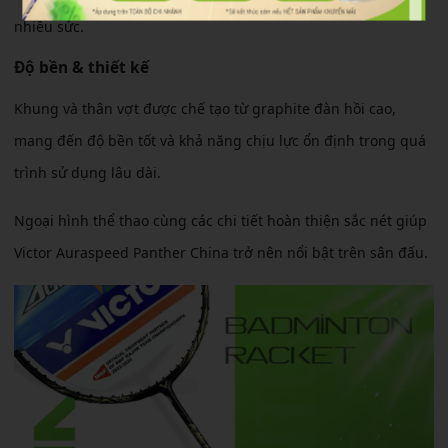
nhiều sức.
Độ bền & thiết kế
Khung và thân vợt được chế tạo từ graphite đàn hồi cao,
mang đến độ bền tốt và khả năng chịu lực ổn định trong quá
trình sử dụng lâu dài.
Ngoại hình thể thao cùng các chi tiết hoàn thiện sắc nét giúp
Victor Auraspeed Panther China trở nên nổi bật trên sân đấu.