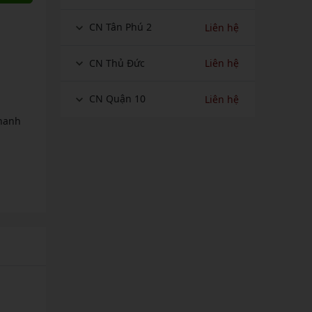
CN Tân Phú 2
Liên hệ
CN Thủ Đức
Liên hệ
CN Quận 10
Liên hệ
thanh