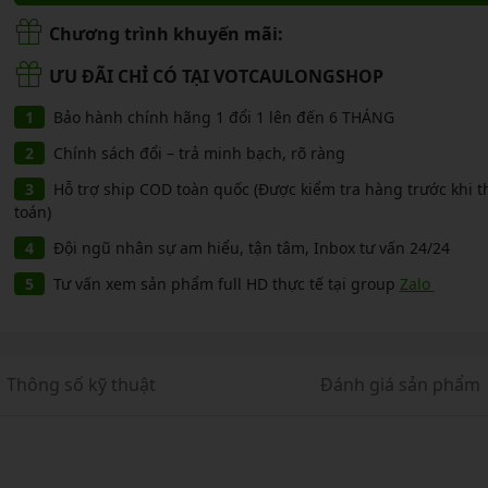
CẦU LÔNG KUMPOO
CẦU LÔNG REDSON
Chương trình khuyến mãi:
CẦU LÔNG KAWASAKI
CẦU LÔNG 3RD
ƯU ĐÃI CHỈ CÓ TẠI VOTCAULONGSHOP
CẦU LÔNG FELET
CẦU LÔNG APAVI
Bảo hành chính hãng 1 đổi 1 lên đến 6 THÁNG
CẦU LÔNG APAVI
Chính sách đổi – trả minh bạch, rõ ràng
CẦU LÔNG DAS X
Hỗ trợ ship COD toàn quốc (Được kiểm tra hàng trước khi 
CẦU LÔNG FLEET
toán)
CẦU LÔNG FLEX POWER
Đội ngũ nhân sự am hiểu, tận tâm, Inbox tư vấn 24/24
Tư vấn xem sản phẩm full HD thực tế tại group
Zalo
CẦU LÔNG FORZA
Thông số kỹ thuật
Đánh giá sản phẩm