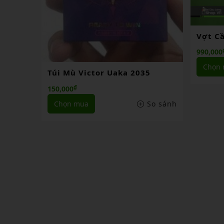
Vợt Cầ
990,000
Chọn
Túi Mù Victor Uaka 2035
₫
150,000
Chọn mua
So sánh