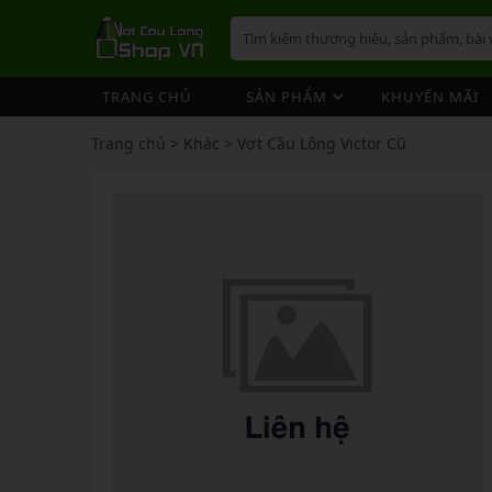
TRANG CHỦ
SẢN PHẨM
KHUYẾN MÃI
VỢT CẦU LÔNG
GIÀY 
ÁO CẦ
QUẦN 
TÚI/B
CƯỚC 
PHỤ K
NÓN
Trang chủ
>
Khác
>
Vợt Cầu Lông Victor Cũ
VỢT 
VỢT CẦU LÔNG
GIÀY CẦU LÔNG
GIÀY CẦU LÔNG
GIÀY 
ÁO CẦ
QUẦN 
TÚI/B
CUỐN 
TÚI/B
VỢT 
Vợt Cầu Lông Yonex
Giày Cầu Lông Yonex
ÁO CẦU LÔNG
GIÀY 
ÁO CẦ
QUẦN 
TÚI/B
ỐNG C
BÓNG 
Vợt Cầu Lông Victor
Giày Cầu Lông Mizuno
VỢT 
QUẦN CẦU LÔNG
GIÀY 
ÁO CẦ
QUẦN 
TÚI/B
VỚ CẦ
Vợt Cầu Lông Lining
Giày Cầu Lông Lining
VỢT 
Vợt Cầu Lông Mizuno
Giày Cầu Lông Victor
TÚI / BALO CẦU LÔNG
GIÀY 
ÁO CẦ
QUẦN
TÚI/B
Vợt Cầu Lông Hundred
Giày Cầu Lông Hundred
VỢT 
PHỤ KIỆN CẦU LÔNG
GIÀY 
TÚI/B
Xem thêm
Xem thêm
MÁY ĐAN
GIÀY 
TÚI/B
PHỤ KIỆN CẦU LÔNG
VỢT PICKLEBALL
VỢT 
VỢT PICKLEBALL
GIÀY 
Cước Cầu Lông
Vợt Pickleball Joola
VỢT 
Ống Cầu Lông
Vợt Pickleball Sypik
PHỤ KIỆN PICKLE BALL
GIÀY 
VỢT 
Cuốn Cán Cầu Lông
Vợt Pickleball Lining