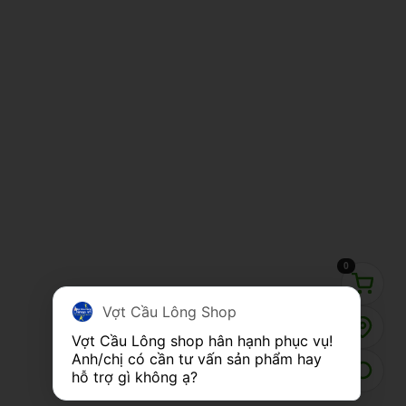
0
Vợt Cầu Lông Shop
Vợt Cầu Lông shop hân hạnh phục vụ! 
Anh/chị có cần tư vấn sản phẩm hay 
hỗ trợ gì không ạ?