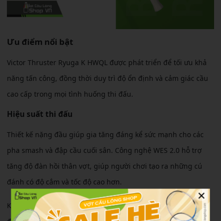
Ưu điểm nổi bật
Victor Thruster Ryuga K HWQL được phát triển để tối ưu khả
năng tấn công, đồng thời duy trì độ ổn định và cảm giác cầu
cao cấp trong mọi tình huống thi đấu.
Hiệu suất thi đấu
Thiết kế nặng đầu giúp gia tăng đáng kể sức mạnh cho các
pha smash và đập cầu cuối sân. Công nghệ WES 2.0 hỗ trợ
tăng độ đàn hồi thân vợt, giúp người chơi tạo ra những cú
đánh có độ cắm và tốc độ cao hơn.
×
Khả năng giữ ổn định mặt vợt tốt giúp các pha phản tạt và