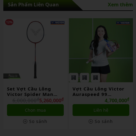
Sản Phẩm Liên Quan
Xem thêm
12%
Set Vợt Cầu Lông
Vợt Cầu Lông Victor
Victor Spider Man
Auraspeed 99
Limited
₫
₫
BAC/TUC26
₫
6,000,000
5,260,000
4,700,000
Chọn mua
Liên hệ
So sánh
So sánh