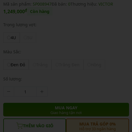
Mã sản phẩm:
SP008947
Đã bán:
0
Thương hiệu:
VICTOR
₫
1,249,000
Còn hàng
Trọng lượng vợt:
4U
5U
Màu Sắc:
Đen Đỏ
Trắng
Trắng Đen
Hồng
Số lượng:
MUA NGAY
Giao hàng tận nơi
MUA TRẢ GÓP 0%
THÊM VÀO GIỎ
Hỗ trợ 33 ngân hàng