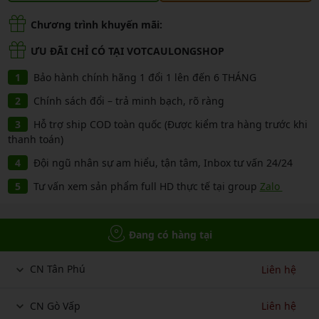
Chương trình khuyến mãi:
ƯU ĐÃI CHỈ CÓ TẠI VOTCAULONGSHOP
Bảo hành chính hãng 1 đổi 1 lên đến 6 THÁNG
Chính sách đổi – trả minh bạch, rõ ràng
Hỗ trợ ship COD toàn quốc (Được kiểm tra hàng trước khi
thanh toán)
Đội ngũ nhân sự am hiểu, tận tâm, Inbox tư vấn 24/24
Tư vấn xem sản phẩm full HD thực tế tại group
Zalo
Đang có hàng tại
CN Tân Phú
Liên hệ
CN Gò Vấp
Liên hệ