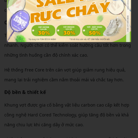
điều cầu duy trì độ chính xác ngay cả khi thi đấu ở cường độ
cao.
Cảm giác sử dụng
Thân vợt cứng mang đến cảm giác cầu rõ nét và phản hồi
nhanh. Người chơi có thể kiểm soát hướng cầu tốt hơn trong
những tình huống cần độ chính xác cao.
Hệ thống Free Core trên cán vợt giúp giảm rung hiệu quả,
mang lại trải nghiệm cầm nắm thoải mái và chắc tay hơn.
Độ bền & thiết kế
Khung vợt được gia cố bằng vật liệu carbon cao cấp kết hợp
công nghệ Hard Cored Technology, giúp tăng độ bền và khả
năng chịu lực khi căng dây ở mức cao.