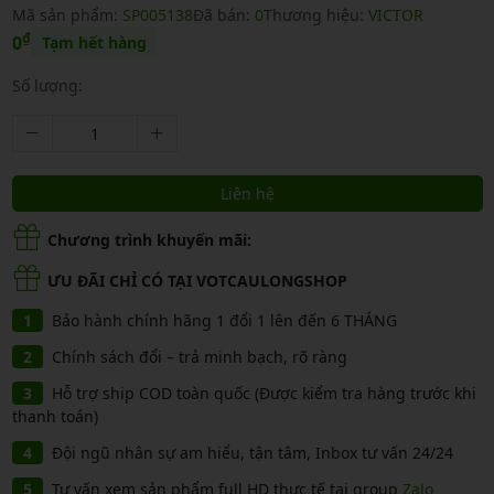
Mã sản phẩm:
SP005138
Đã bán:
0
Thương hiệu:
VICTOR
₫
0
Tạm hết hàng
Số lượng:
Liên hệ
Chương trình khuyến mãi:
ƯU ĐÃI CHỈ CÓ TẠI VOTCAULONGSHOP
Bảo hành chính hãng 1 đổi 1 lên đến 6 THÁNG
Chính sách đổi – trả minh bạch, rõ ràng
Hỗ trợ ship COD toàn quốc (Được kiểm tra hàng trước khi
thanh toán)
Đội ngũ nhân sự am hiểu, tận tâm, Inbox tư vấn 24/24
Tư vấn xem sản phẩm full HD thực tế tại group
Zalo