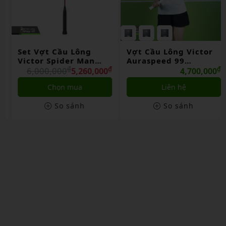
Set Vợt Cầu Lông
Vợt Cầu Lông Victor
Victor Spider Man
Auraspeed 99
Limited
₫
₫
BAC/TUC26
₫
6,000,000
5,260,000
4,700,000
Chọn mua
Liên hệ
So sánh
So sánh