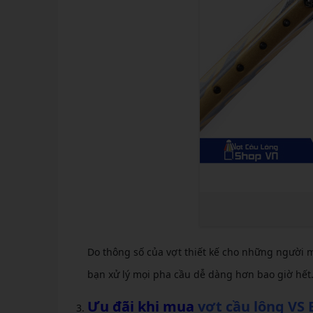
Do thông số của vợt thiết kế cho những người m
bạn xử lý mọi pha cầu dễ dàng hơn bao giờ hết
Ưu đãi khi mua
vợt cầu lông VS 