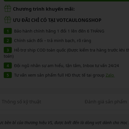
CẦU LÔNG KUMPOO
CẦU LÔNG REDSON
Chương trình khuyến mãi:
CẦU LÔNG KAWASAKI
CẦU LÔNG 3RD
ƯU ĐÃI CHỈ CÓ TẠI VOTCAULONGSHOP
CẦU LÔNG FELET
CẦU LÔNG APAVI
Bảo hành chính hãng 1 đổi 1 lên đến 6 THÁNG
CẦU LÔNG APAVI
Chính sách đổi – trả minh bạch, rõ ràng
CẦU LÔNG DAS X
Hỗ trợ ship COD toàn quốc (Được kiểm tra hàng trước khi 
CẦU LÔNG FLEET
toán)
CẦU LÔNG FLEX POWER
Đội ngũ nhân sự am hiểu, tận tâm, Inbox tư vấn 24/24
Tư vấn xem sản phẩm full HD thực tế tại group
Zalo
CẦU LÔNG FORZA
Thông số kỹ thuật
Đánh giá sản phẩm
c bền bỉ của thương hiệu VS, được biết đến là dòng vợt dành cho Học 