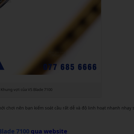
Khung vợt của VS Blade 7100
ới chơi nên bạn kiểm soát cầu rất dễ và độ linh hoạt nhanh nhạy 
.
Blade 7100
qua website