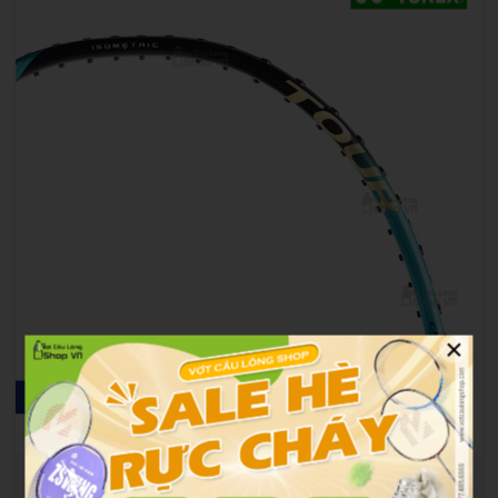
×
Vành vợt của Yonex Astrox 88S Tour 2021 xanh ngọc