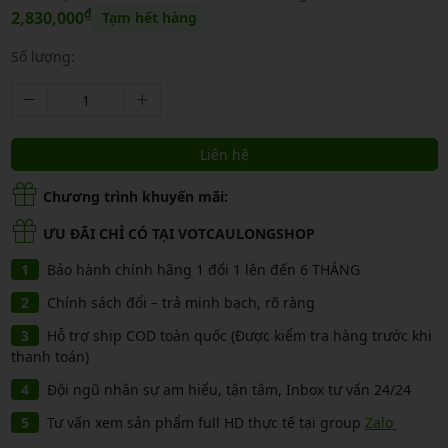
₫
2,830,000
Tạm hết hàng
Số lượng:
Liên hệ
Chương trình khuyến mãi:
ƯU ĐÃI CHỈ CÓ TẠI VOTCAULONGSHOP
Bảo hành chính hãng 1 đổi 1 lên đến 6 THÁNG
Chính sách đổi – trả minh bạch, rõ ràng
Hỗ trợ ship COD toàn quốc (Được kiểm tra hàng trước khi
thanh toán)
Đội ngũ nhân sự am hiểu, tận tâm, Inbox tư vấn 24/24
Tư vấn xem sản phẩm full HD thực tế tại group
Zalo