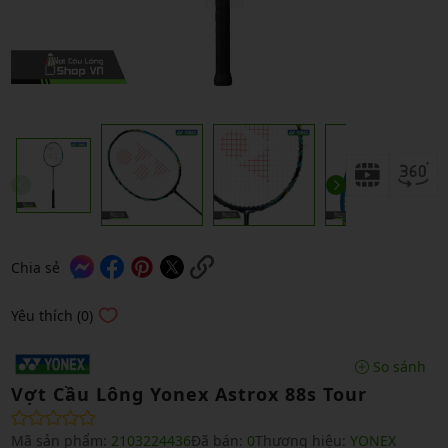
Chia sẻ
Yêu thích (0)
So sánh
Vợt Cầu Lông Yonex Astrox 88s Tour
Mã sản phẩm:
2103224436
Đã bán:
0
Thương hiệu:
YONEX