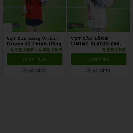
VỢT CẦU LÔNG
VỢT CẦU LÔNG
LINING BLADEX 880
HUNDRED NANO NEO
SHIDA 2026 CHÍNH
₫
7000 CHÍNH HÃNG
₫
5,880,000
1,499,000
HÃNG
Chọn mua
Liên hệ
So sánh
So sánh