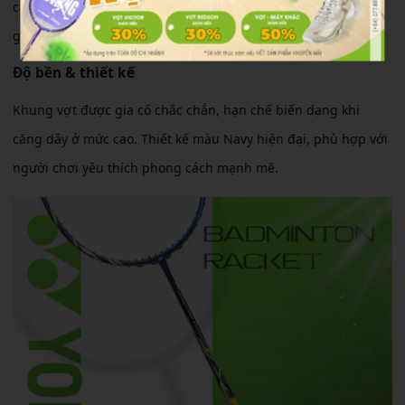
cầm chắc tay và ổn định. Khả năng xoay chuyển linh hoạt
giúp người chơi xử lý tốt trong các tình huống cầu nhanh.
Độ bền & thiết kế
Khung vợt được gia cố chắc chắn, hạn chế biến dạng khi
căng dây ở mức cao. Thiết kế màu Navy hiện đại, phù hợp với
người chơi yêu thích phong cách mạnh mẽ.