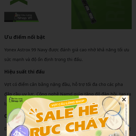
Ưu điểm nổi bật
Yonex Astrox 99 Navy được đánh giá cao nhờ khả năng tối ưu
sức mạnh và độ ổn định trong thi đấu.
Hiệu suất thi đấu
Vợt có điểm cân bằng nặng đầu, hỗ trợ tối đa cho các pha
đập cầu uy lực. Công nghệ Namd giúp tăng độ đàn hồi, tạo ra
×
lực đánh mạnh hơn mà không tốn quá nhiều sức.
Cảm giác sử dụng
Dù thuộc dòng
vợt cầu lông
thiên công, vợt vẫn cho cảm giác