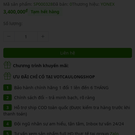
Mã sản phẩm:
SP000328
Đã bán:
0
Thương hiệu:
YONEX
₫
3,400,000
Tạm hết hàng
Số lượng:
Liên hệ
Chương trình khuyến mãi:
ƯU ĐÃI CHỈ CÓ TẠI VOTCAULONGSHOP
Bảo hành chính hãng 1 đổi 1 lên đến 6 THÁNG
Chính sách đổi – trả minh bạch, rõ ràng
Hỗ trợ ship COD toàn quốc (Được kiểm tra hàng trước khi
thanh toán)
Đội ngũ nhân sự am hiểu, tận tâm, Inbox tư vấn 24/24
Tư vấn xem sản phẩm full HD thực tế tại group
Zalo